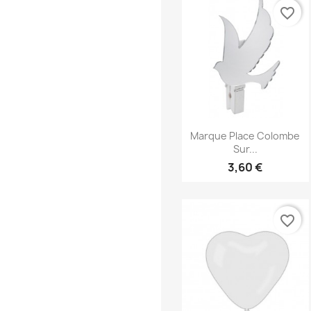
favorite_border
Aperçu rapide

Marque Place Colombe
Sur...
3,60 €
favorite_border