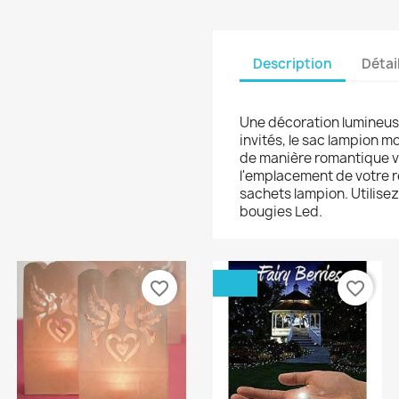
Description
Détai
Une décoration lumineuse
invités, le sac lampion mo
de manière romantique v
l'emplacement de votre 
sachets lampion. Utilise
bougies Led.
favorite_border
favorite_border