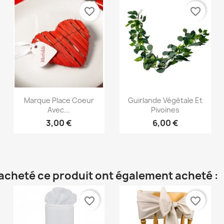
favorite_border
favorite_border
Aperçu rapide
Aperçu rapide


Marque Place Coeur
Guirlande Végétale Et
Avec...
Pivoines
3,00 €
6,00 €
t acheté ce produit ont également acheté :
favorite_border
favorite_border