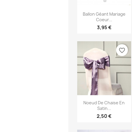
Aperçu rapide

Ballon Géant Mariage
Coeur...
3,95 €
favorite_border
Aperçu rapide

Noeud De Chaise En
Satin...
2,50 €