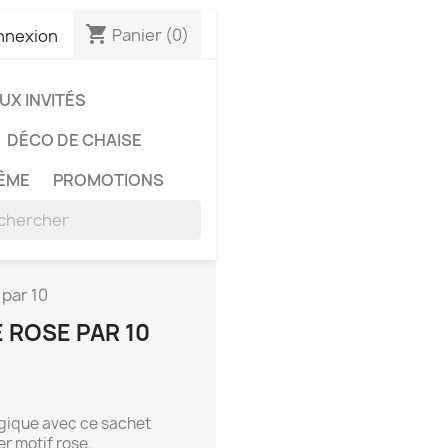
shopping_cart
Panier
(0)
nnexion
X INVITÉS
DÉCO DE CHAISE
ÊME
PROMOTIONS
 par 10
 ROSE PAR 10
gique avec ce sachet
r motif rose.