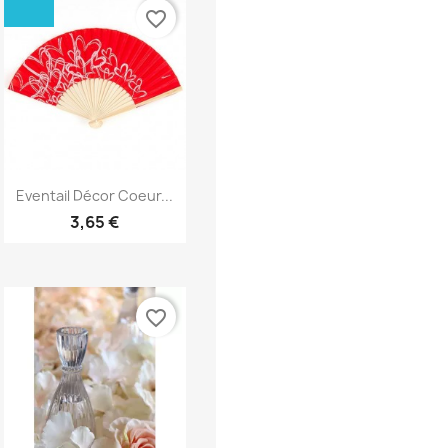
favorite_border
Aperçu rapide

Eventail Décor Coeur...
3,65 €
favorite_border