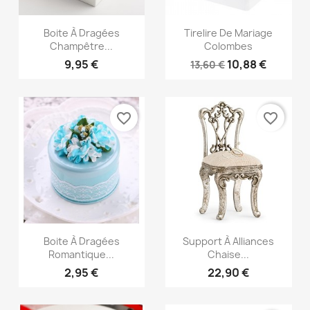
Aperçu rapide
Aperçu rapide


Boite À Dragées
Tirelire De Mariage
Champêtre...
Colombes
9,95 €
10,88 €
13,60 €
favorite_border
favorite_border
Aperçu rapide
Aperçu rapide


Boite À Dragées
Support À Alliances
Romantique...
Chaise...
2,95 €
22,90 €