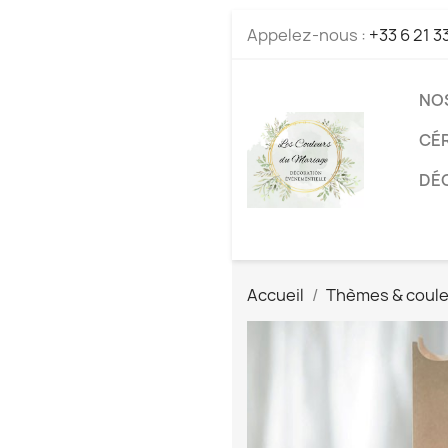
Appelez-nous :
+33 6 21 3
NO
CÉ
DÉC
Accueil
Thèmes & coul