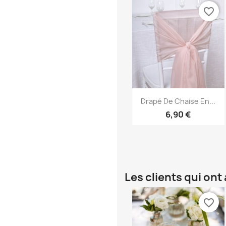
favorite_border
Aperçu rapide

Drapé De Chaise En...
6,90 €
Les clients qui on
favorite_border