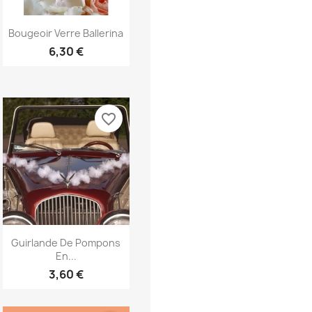
Aperçu rapide

Bougeoir Verre Ballerina
6,30 €
favorite_border
Aperçu rapide

Guirlande De Pompons
En...
3,60 €