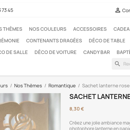

3 73 45
Co
S THÈMES
NOS COULEURS
ACCESSOIRES
CADEAU
RÉMONIE
CONTENANTS DRAGÉES
DÉCO DE TABLE
O DE SALLE
DÉCO DE VOITURE
CANDY BAR
BAPT
search
eurs
Nos Thèmes
Romantique
Sachet lanterne rose
SACHET LANTERNE
8,30 €
Créez une jolie ambiance ma
photophore lanterne en papie