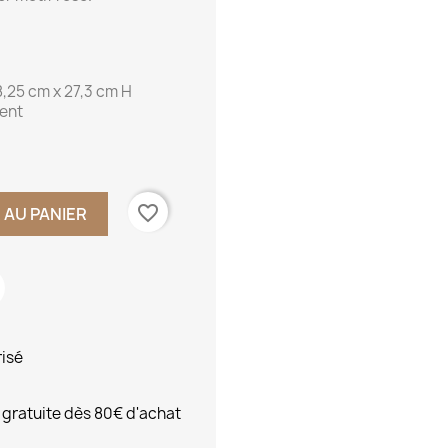
8,25 cm x 27,3 cm H
ent
favorite_border
 AU PANIER
risé
 gratuite dès 80€ d'achat