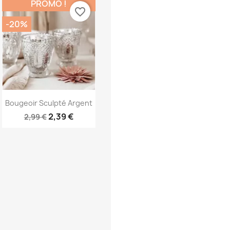
PROMO !
favorite_border
-20%
Aperçu rapide

Bougeoir Sculpté Argent
2,39 €
2,99 €