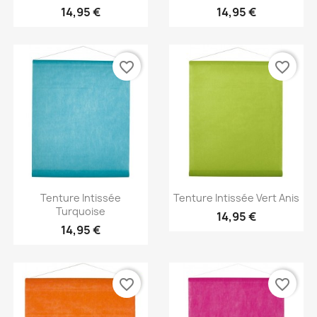
14,95 €
14,95 €
favorite_border
favorite_border
Aperçu rapide
Aperçu rapide


Tenture Intissée
Tenture Intissée Vert Anis
Turquoise
14,95 €
14,95 €
favorite_border
favorite_border