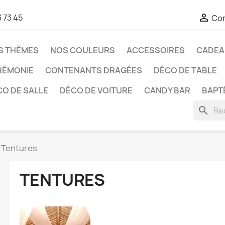

3 73 45
Co
S THÈMES
NOS COULEURS
ACCESSOIRES
CADEAU
RÉMONIE
CONTENANTS DRAGÉES
DÉCO DE TABLE
O DE SALLE
DÉCO DE VOITURE
CANDY BAR
BAPT
search
Tentures
TENTURES