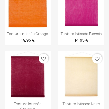
Aperçu rapide
Aperçu rapide


Tenture Intissée Orange
Tenture Intissée Fuchsia
14,95 €
14,95 €
favorite_border
favorite_border
Aperçu rapide
Aperçu rapide


Tenture Intissée
Tenture Intissée Ivoire
Bordeaux