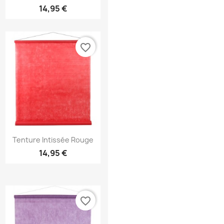
14,95 €
favorite_border
Aperçu rapide

Tenture Intissée Rouge
14,95 €
favorite_border