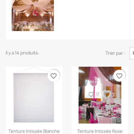
Il y a 14 produits.
Trier par :
favorite_border
favorite_border
Aperçu rapide
Aperçu rapide


Tenture Intissée Blanche
Tenture Intissée Rose