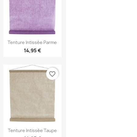
Aperçu rapide

Tenture Intissée Parme
14,95 €
favorite_border
Aperçu rapide

Tenture Intissée Taupe