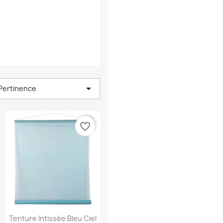

Pertinence
favorite_border
Aperçu rapide

Tenture Intissée Bleu Ciel