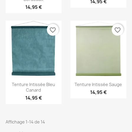
14,95 €
14,95 €
favorite_border
favorite_border
Aperçu rapide
Aperçu rapide


Tenture Intissée Bleu
Tenture Intissée Sauge
Canard
14,95 €
14,95 €
Affichage 1-14 de 14