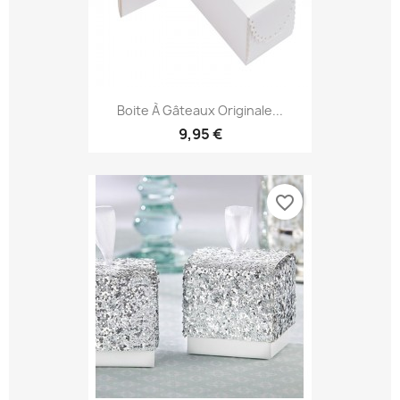
Boite À Gâteaux Originale...
9,95 €
favorite_border