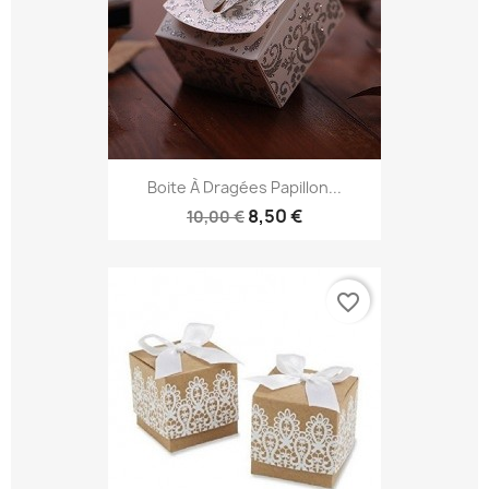
Boite À Dragées Papillon...
8,50 €
10,00 €
favorite_border