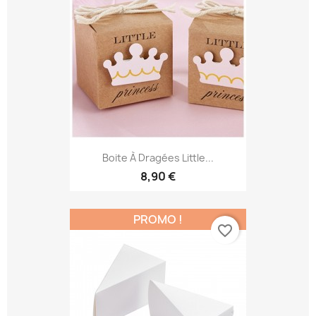
Boite À Dragées Little...
8,90 €
PROMO !
favorite_border