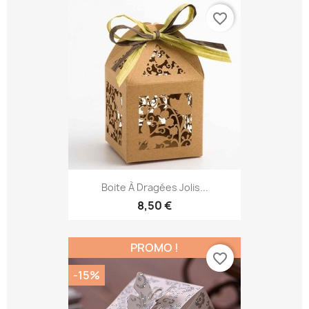
favorite_border
Boite À Dragées Jolis...
8,50 €
PROMO !
favorite_border
-15%