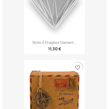
Boite À Dragées Diamant...
11,30 €
favorite_border