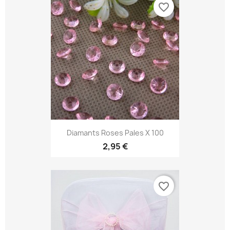
favorite_border
Diamants Roses Pales X 100
2,95 €
favorite_border