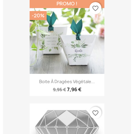
PROMO !
favorite_border
-20%
Boite À Dragées Végétale...
7,96 €
9,95 €
favorite_border