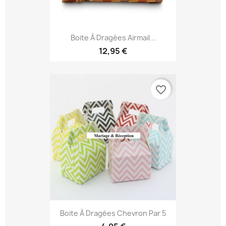
Boite À Dragées Airmail...
12,95 €
favorite_border
Boite À Dragées Chevron Par 5