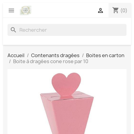
shopping_cart


(0)
search
Accueil
Contenants dragées
Boites en carton
Boite à dragées cone rose par 10