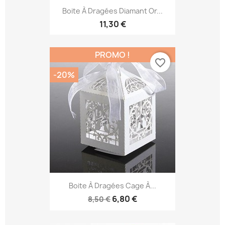
Boite À Dragées Diamant Or...
11,30 €
PROMO !
favorite_border
-20%
Boite À Dragées Cage À...
6,80 €
8,50 €