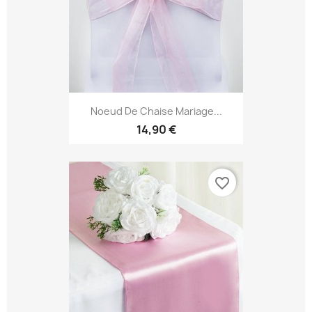
Noeud De Chaise Mariage...
14,90 €
favorite_border