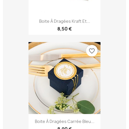
Boite À Dragées Kraft Et...
8,50 €
favorite_border
Boite À Dragées Carrée Bleu...
8,90 €