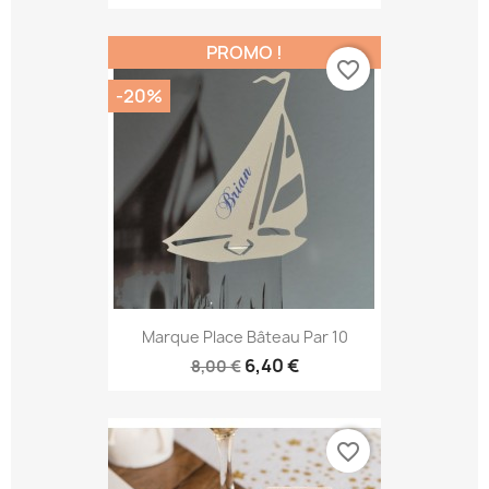
PROMO !
favorite_border
-20%
Marque Place Bâteau Par 10
6,40 €
8,00 €
favorite_border