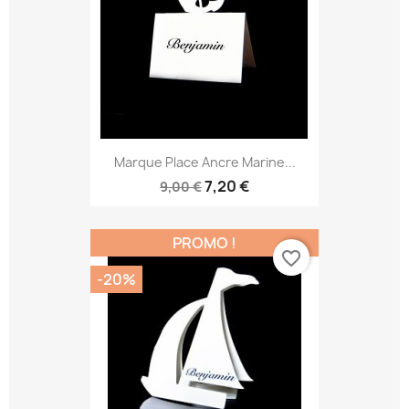
Marque Place Ancre Marine...
7,20 €
9,00 €
PROMO !
favorite_border
-20%