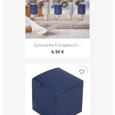
Eprouvette À Dragées En...
6,95 €
favorite_border