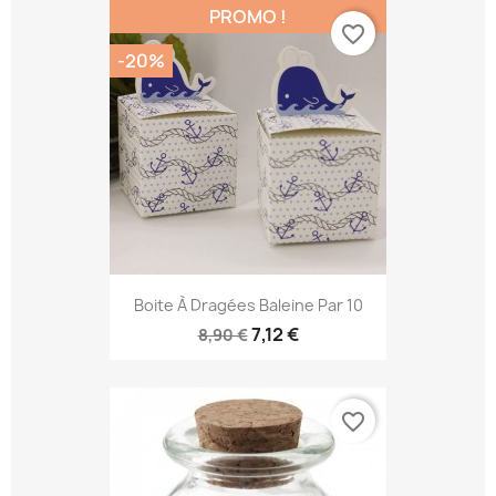
PROMO !
favorite_border
-20%
Boite À Dragées Baleine Par 10
7,12 €
8,90 €
favorite_border