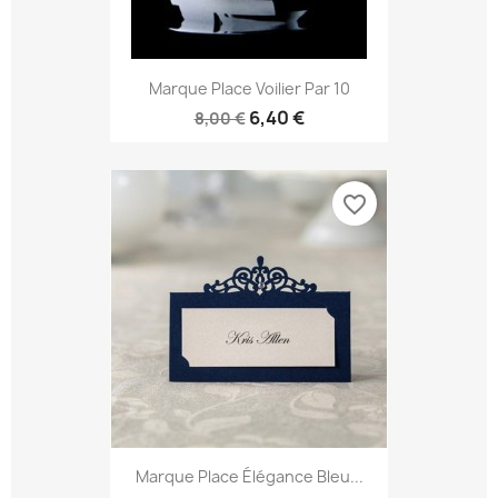
Marque Place Voilier Par 10
6,40 €
8,00 €
favorite_border
Marque Place Élégance Bleu...