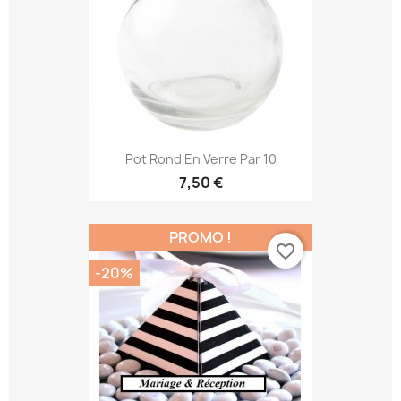
Pot Rond En Verre Par 10
7,50 €
PROMO !
favorite_border
-20%