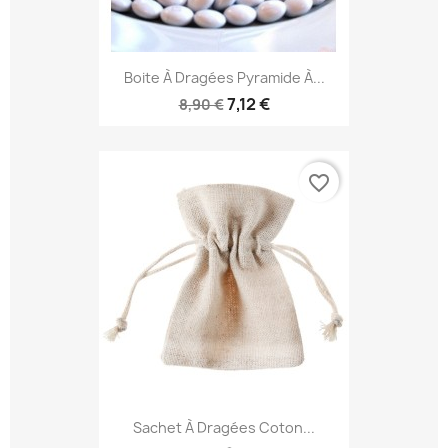
Boite À Dragées Pyramide À...
7,12 €
8,90 €
favorite_border
Sachet À Dragées Coton...