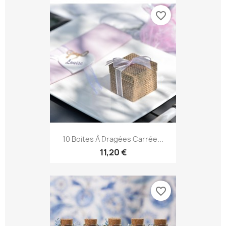
favorite_border
10 Boites À Dragées Carrée...
11,20 €
favorite_border