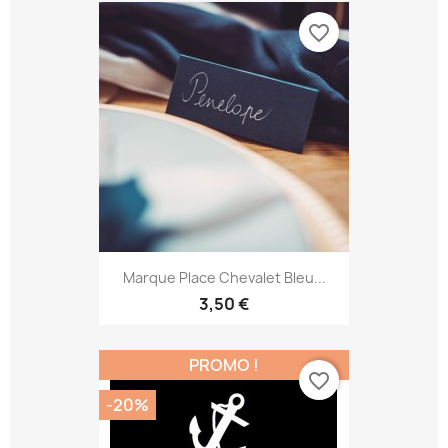
favorite_border
Marque Place Chevalet Bleu...
3,50 €
PROMO !
favorite_border
-20%