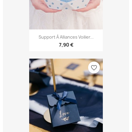
Support À Alliances Voilier...
7,90 €
favorite_border