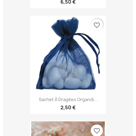
6,50 €
favorite_border
Sachet À Dragées Organdi...
2,50 €
favorite_border