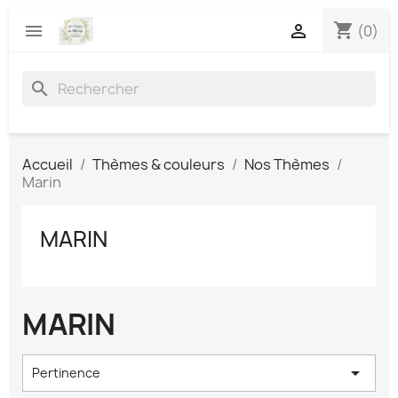
shopping_cart


(0)
search
Accueil
Thèmes & couleurs
Nos Thèmes
Marin
MARIN
MARIN

Pertinence