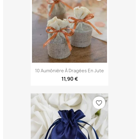
10 Aumônière À Dragées En Jute
11,90 €
favorite_border