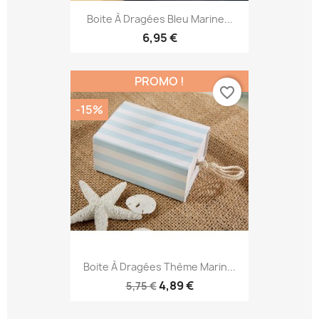
Boite À Dragées Bleu Marine...
6,95 €
PROMO !
favorite_border
-15%
Boite À Dragées Thème Marin...
4,89 €
5,75 €