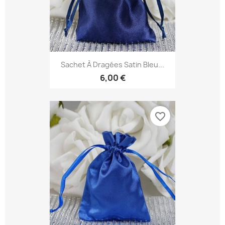
Sachet À Dragées Satin Bleu...
6,00 €
favorite_border