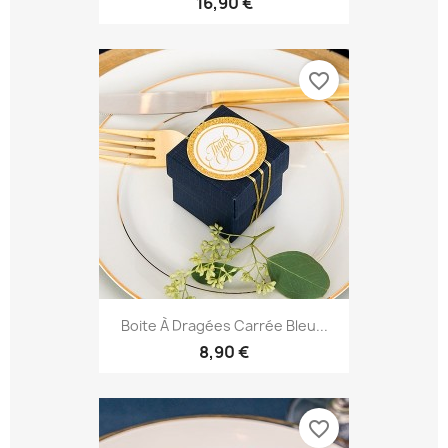
16,90 €
favorite_border
Boite À Dragées Carrée Bleu...
8,90 €
favorite_border