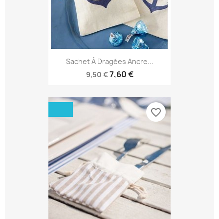
Sachet À Dragées Ancre...
7,60 €
9,50 €
favorite_border