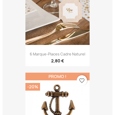
6 Marque-Places Cadre Naturel
2,80 €
PROMO !
favorite_border
-20%