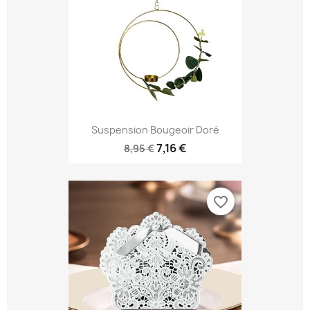
Suspension Bougeoir Doré
7,16 €
8,95 €
favorite_border