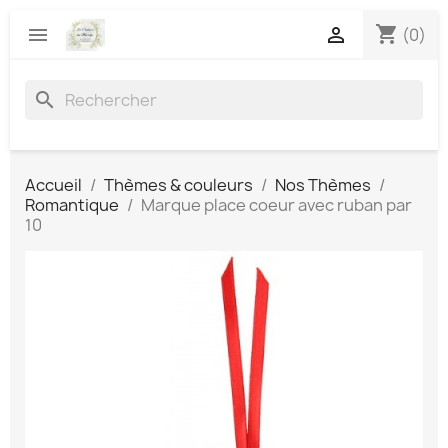
shopping_cart


(0)
search
Accueil
Thèmes & couleurs
Nos Thèmes
Romantique
Marque place coeur avec ruban par
10