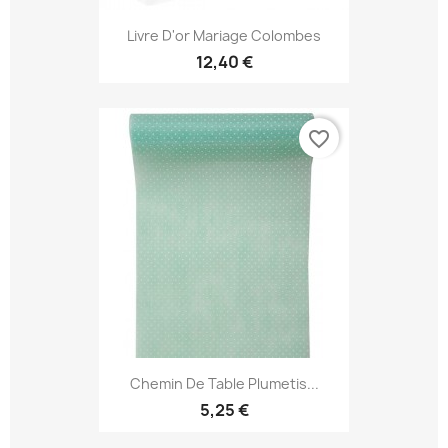
Livre D'or Mariage Colombes
12,40 €
favorite_border
Chemin De Table Plumetis...
5,25 €