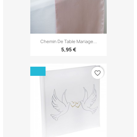
Chemin De Table Mariage...
5,95 €
favorite_border