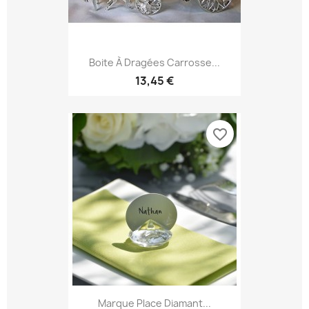
Boite À Dragées Carrosse...
13,45 €
favorite_border
Marque Place Diamant...