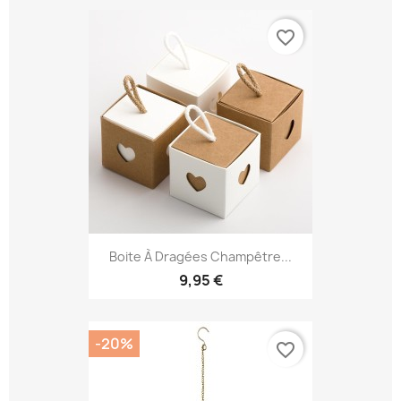
favorite_border
Boite À Dragées Champêtre...
9,95 €
-20%
favorite_border