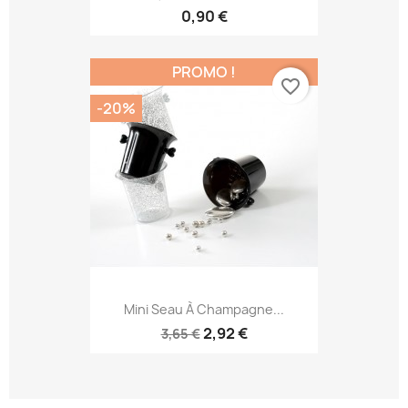
0,90 €
PROMO !
favorite_border
-20%
Mini Seau À Champagne...
2,92 €
3,65 €