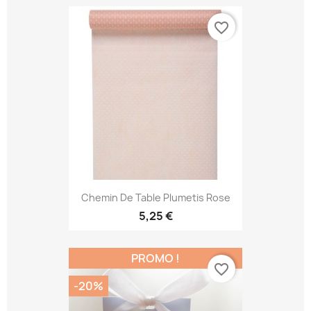
favorite_border
Chemin De Table Plumetis Rose
5,25 €
PROMO !
favorite_border
-20%