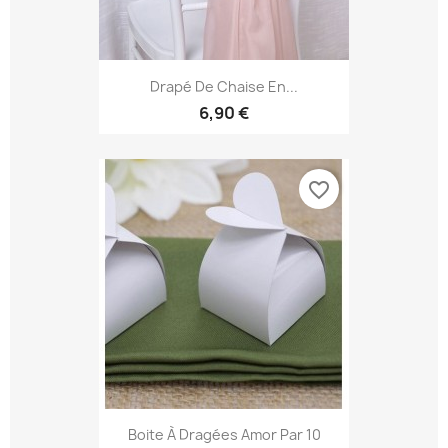
Drapé De Chaise En...
6,90 €
favorite_border
Boite À Dragées Amor Par 10