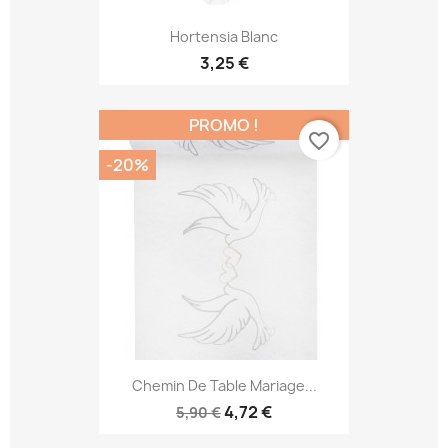
Hortensia Blanc
3,25 €
PROMO !
favorite_border
-20%
Chemin De Table Mariage...
4,72 €
5,90 €