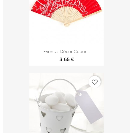
Eventail Décor Coeur...
3,65 €
favorite_border