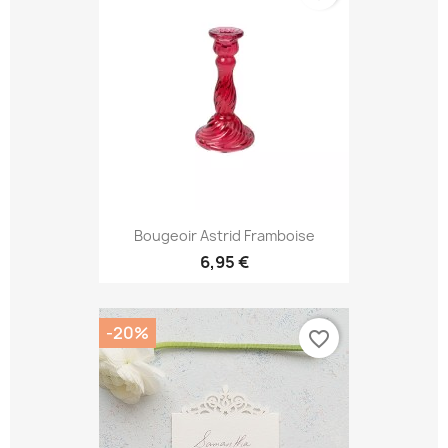
Bougeoir Astrid Framboise
6,95 €
-20%
favorite_border