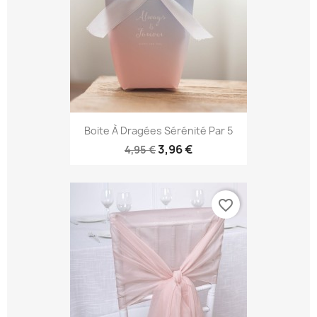
Boite À Dragées Sérénité Par 5
3,96 €
4,95 €
favorite_border