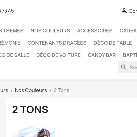

3 73 45
Co
S THÈMES
NOS COULEURS
ACCESSOIRES
CADEAU
RÉMONIE
CONTENANTS DRAGÉES
DÉCO DE TABLE
O DE SALLE
DÉCO DE VOITURE
CANDY BAR
BAPT
search
eurs
Nos Couleurs
2 Tons
2 TONS