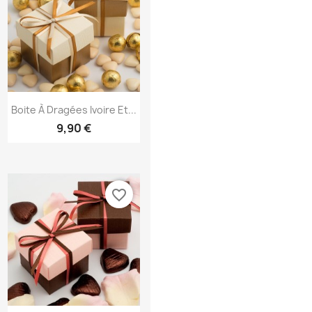
Aperçu rapide

Boite À Dragées Ivoire Et...
9,90 €
favorite_border