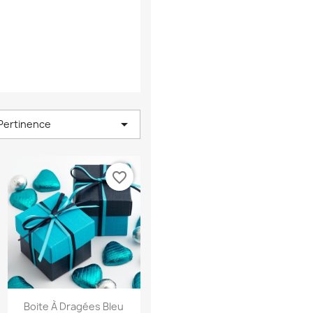

Pertinence
favorite_border
Aperçu rapide

Boite À Dragées Bleu