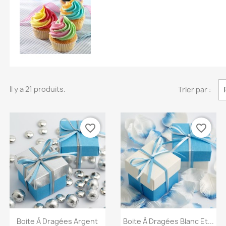
Il y a 21 produits.
Trier par :
favorite_border
favorite_border
Aperçu rapide
Aperçu rapide


Boite À Dragées Argent
Boite À Dragées Blanc Et...