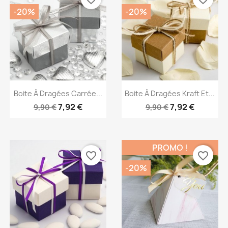
-20%
-20%
Aperçu rapide
Aperçu rapide


Boite À Dragées Carrée...
Boite À Dragées Kraft Et...
7,92 €
7,92 €
9,90 €
9,90 €
PROMO !
favorite_border
favorite_border
-20%