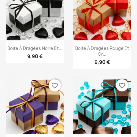
Aperçu rapide
Aperçu rapide


Boite À Dragées Noire Et...
Boite À Dragées Rouge Et
Or...
9,90 €
9,90 €
favorite_border
favorite_border