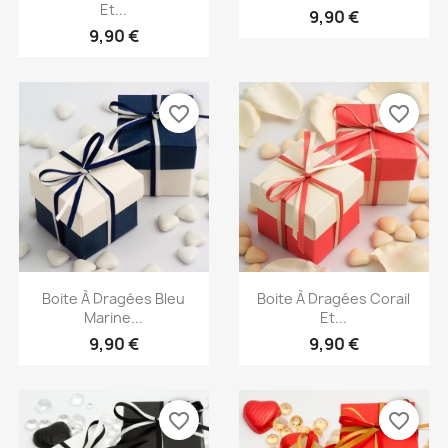
Et...
9,90 €
9,90 €
favorite_border
favorite_border
Aperçu rapide
Aperçu rapide


Boite À Dragées Bleu
Boite À Dragées Corail
Marine...
Et...
9,90 €
9,90 €
favorite_border
favorite_border