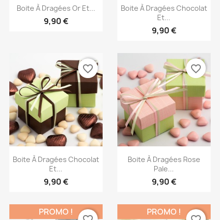
Aperçu rapide
Aperçu rapide


Boite À Dragées Or Et...
Boite À Dragées Chocolat
Et...
9,90 €
9,90 €
favorite_border
favorite_border
Aperçu rapide
Aperçu rapide


Boite À Dragées Chocolat
Boite À Dragées Rose
Et...
Pale...
9,90 €
9,90 €
PROMO !
PROMO !
favorite_border
favorite_border