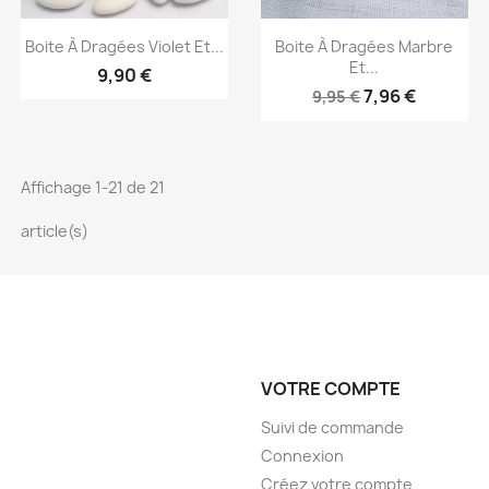
Aperçu rapide
Aperçu rapide


Boite À Dragées Violet Et...
Boite À Dragées Marbre
Et...
9,90 €
7,96 €
9,95 €
Affichage 1-21 de 21
article(s)
VOTRE COMPTE
Suivi de commande
Connexion
Créez votre compte