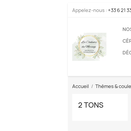
Appelez-nous :
+33 6 21 3
NO
CÉ
DÉC
Accueil
Thèmes & coul
2 TONS