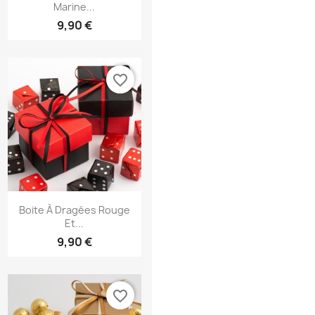
Marine...
9,90 €
favorite_border
Aperçu rapide

Boite À Dragées Rouge
Et...
9,90 €
favorite_border