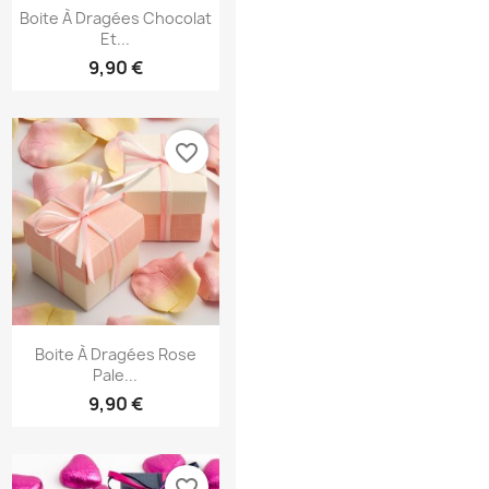
Aperçu rapide

Boite À Dragées Chocolat
Et...
9,90 €
favorite_border
Aperçu rapide

Boite À Dragées Rose
Pale...
9,90 €
favorite_border