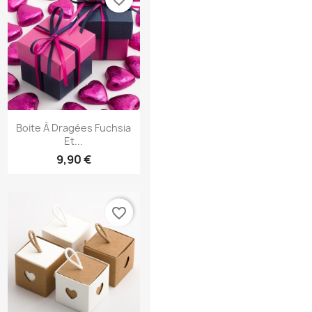
Aperçu rapide

Boite À Dragées Fuchsia
Et...
9,90 €
favorite_border