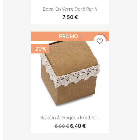
Bocal En Verre Doré Par 4
7,50 €
PROMO !
favorite_border
-20%
Ballotin À Dragées Kraft Et...
6,40 €
8,00 €