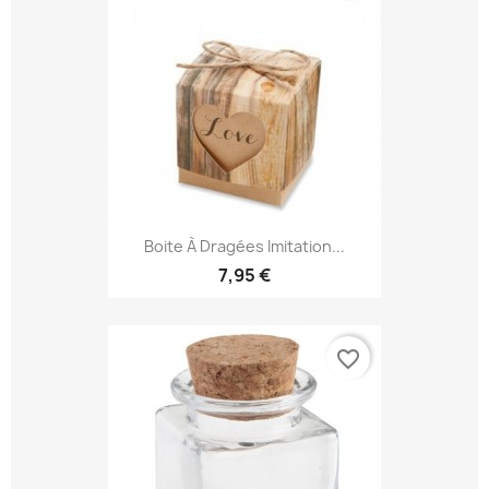
Boite À Dragées Imitation...
7,95 €
favorite_border