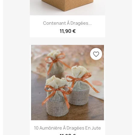
Contenant À Dragées...
11,90 €
favorite_border
10 Aumônière À Dragées En Jute