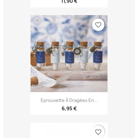
11,90 €
favorite_border
Eprouvette À Dragées En...
6,95 €
favorite_border