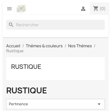
shopping_cart


(0)
search
Accueil
Thèmes & couleurs
Nos Thèmes
Rustique
RUSTIQUE
RUSTIQUE

Pertinence