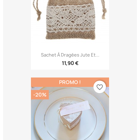
Sachet À Dragées Jute Et...
11,90 €
PROMO !
favorite_border
-20%