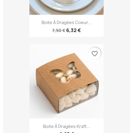
Boite À Dragées Coeur...
6,32 €
7,90 €
favorite_border
Boite À Dragées Kraft...