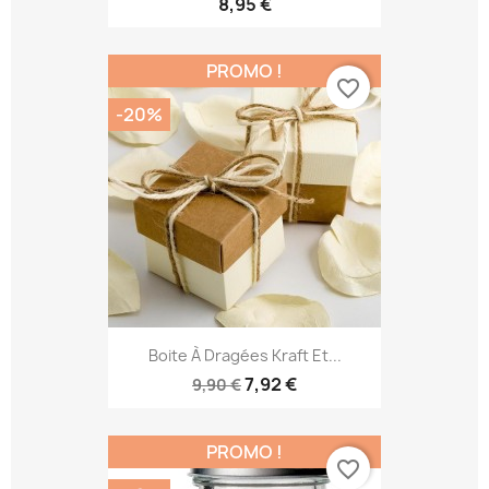
8,95 €
PROMO !
favorite_border
-20%
Boite À Dragées Kraft Et...
7,92 €
9,90 €
PROMO !
favorite_border