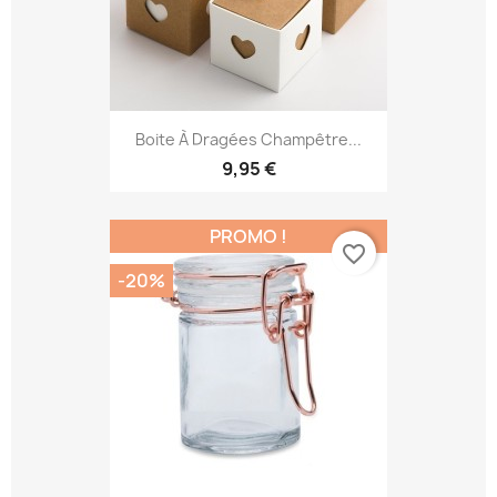
Boite À Dragées Champêtre...
9,95 €
PROMO !
favorite_border
-20%