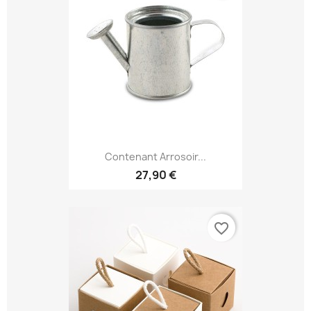
Contenant Arrosoir...
27,90 €
favorite_border