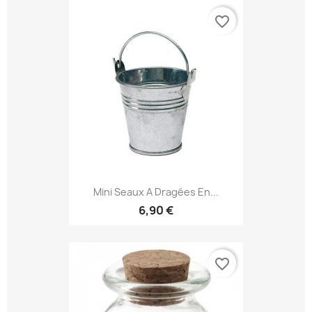
favorite_border
Mini Seaux A Dragées En...
6,90 €
favorite_border