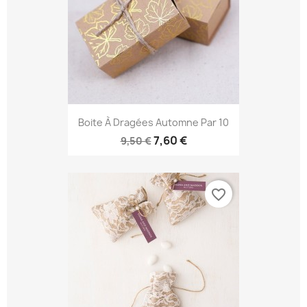
Boite À Dragées Automne Par 10
7,60 €
9,50 €
favorite_border