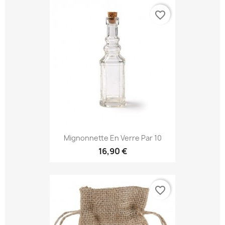
favorite_border
Mignonnette En Verre Par 10
16,90 €
favorite_border