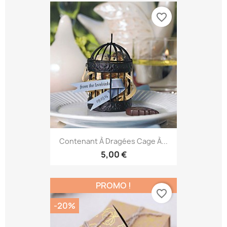
favorite_border
Contenant À Dragées Cage À...
5,00 €
PROMO !
favorite_border
-20%