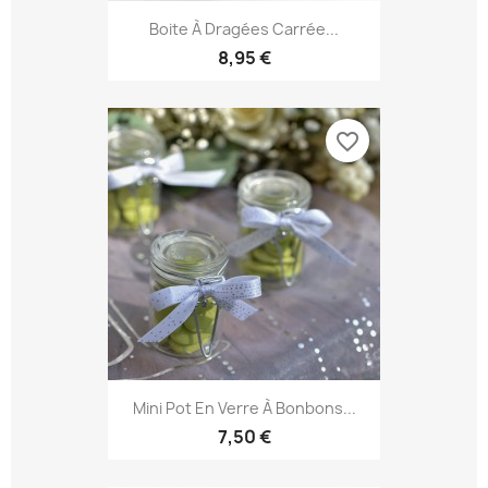
Boite À Dragées Carrée...
8,95 €
favorite_border
Mini Pot En Verre À Bonbons...
7,50 €