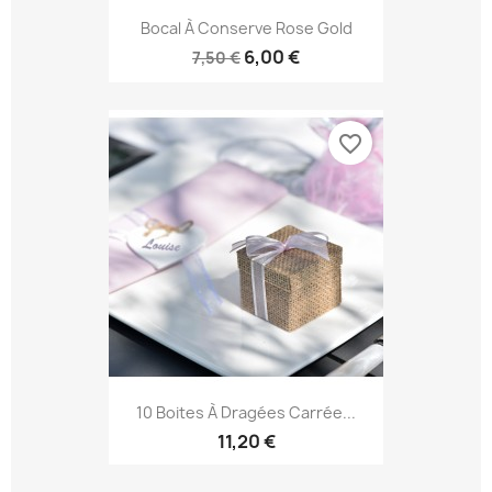
Bocal À Conserve Rose Gold
6,00 €
7,50 €
favorite_border
10 Boites À Dragées Carrée...
11,20 €