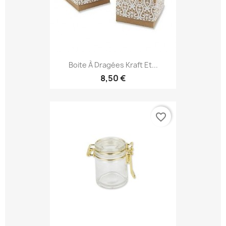
Boite À Dragées Kraft Et...
8,50 €
favorite_border