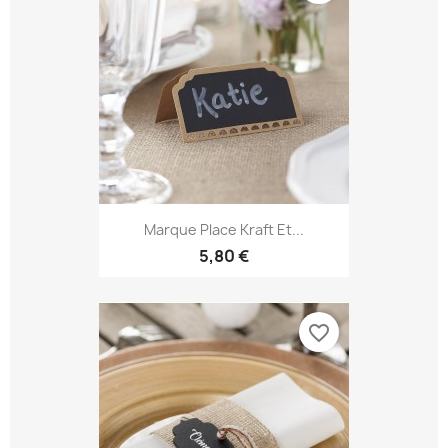
Marque Place Kraft Et...
5,80 €
favorite_border