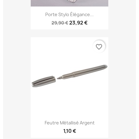
Porte Stylo Élégance...
23,92 €
29,90 €
favorite_border
Feutre Métallisé Argent
1,10 €