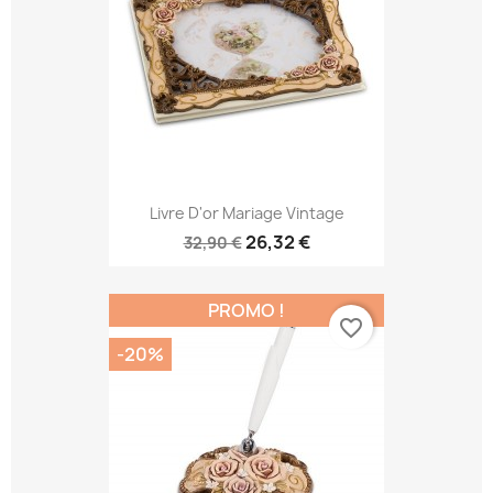
Livre D'or Mariage Vintage
26,32 €
32,90 €
PROMO !
favorite_border
-20%