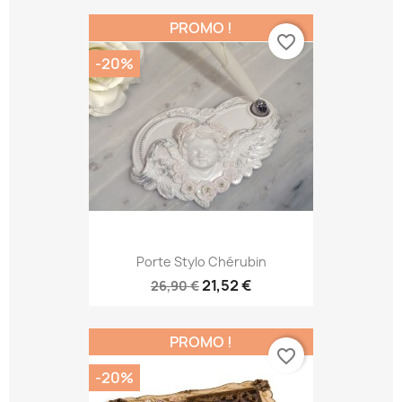
PROMO !
favorite_border
-20%
Porte Stylo Chérubin
21,52 €
26,90 €
PROMO !
favorite_border
-20%