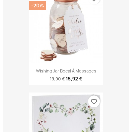
-20%
Wishing Jar Bocal À Messages
15,92 €
19,90 €
favorite_border