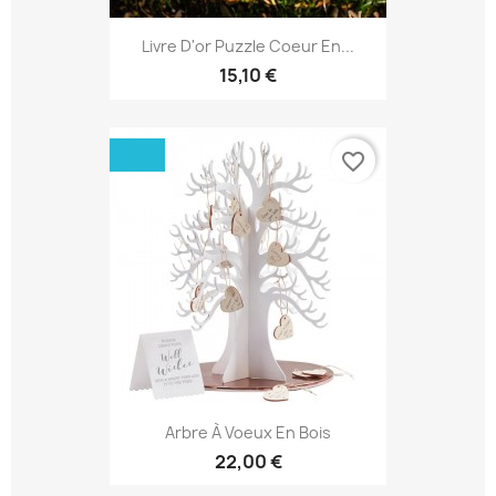
Livre D'or Puzzle Coeur En...
15,10 €
favorite_border
Arbre À Voeux En Bois
22,00 €