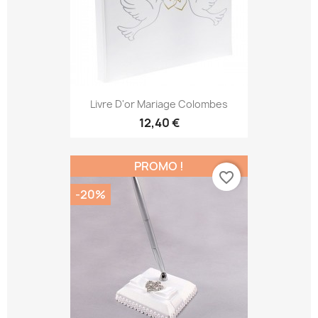
Livre D'or Mariage Colombes
12,40 €
PROMO !
favorite_border
-20%