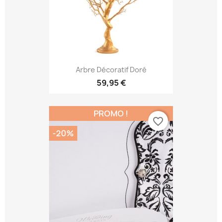
Arbre Décoratif Doré
59,95 €
PROMO !
favorite_border
-20%