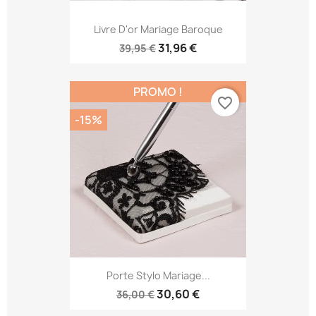
Livre D'or Mariage Baroque
31,96 €
39,95 €
PROMO !
favorite_border
-15%
Porte Stylo Mariage...
30,60 €
36,00 €