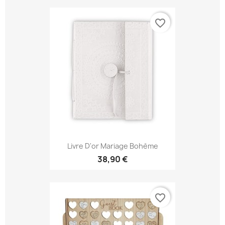
favorite_border
Livre D'or Mariage Bohème
38,90 €
favorite_border