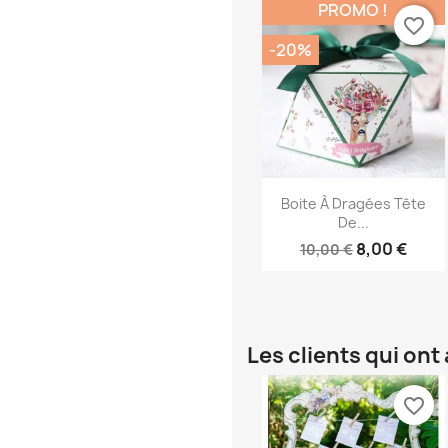
PROMO !
favorite_border
-20%
Aperçu rapide

Boite À Dragées Tête
De...
8,00 €
10,00 €
Les clients qui on
favorite_border