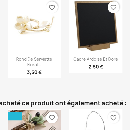
favorite_border
favorite_border
Aperçu rapide
Aperçu rapide


Rond De Serviette
Cadre Ardoise Et Doré
Floral...
2,50 €
3,50 €
t acheté ce produit ont également acheté :
favorite_border
favorite_border