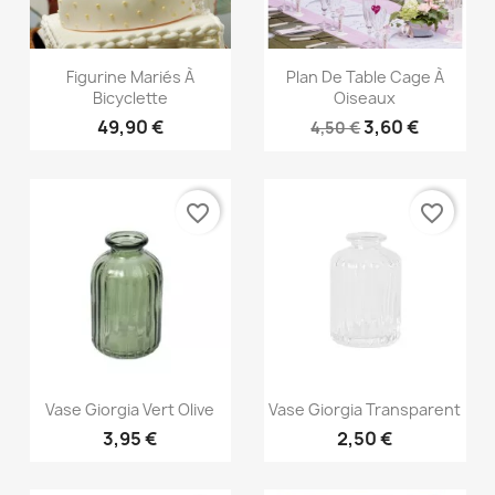
Aperçu rapide
Aperçu rapide


Figurine Mariés À
Plan De Table Cage À
Bicyclette
Oiseaux
49,90 €
3,60 €
4,50 €
favorite_border
favorite_border
Aperçu rapide
Aperçu rapide


Vase Giorgia Vert Olive
Vase Giorgia Transparent
3,95 €
2,50 €