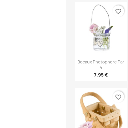
favorite_border
Aperçu rapide

Bocaux Photophore Par
4
7,95 €
favorite_border