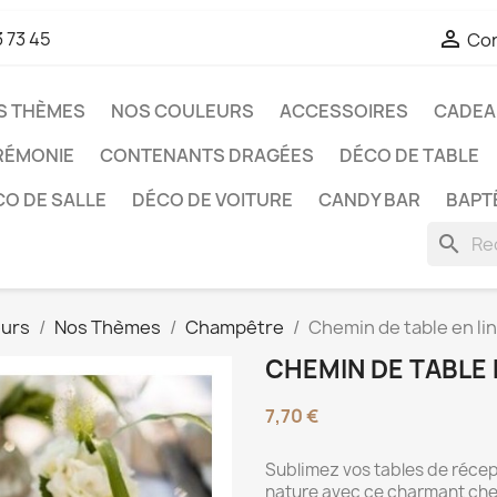

3 73 45
Co
S THÈMES
NOS COULEURS
ACCESSOIRES
CADEAU
RÉMONIE
CONTENANTS DRAGÉES
DÉCO DE TABLE
O DE SALLE
DÉCO DE VOITURE
CANDY BAR
BAPT
search
eurs
Nos Thèmes
Champêtre
Chemin de table en lin
CHEMIN DE TABLE 
7,70 €
Sublimez vos tables de réce
nature avec ce charmant chem