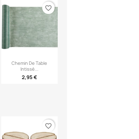
favorite_border
Aperçu rapide

Chemin De Table
Intissé...
2,95 €
favorite_border