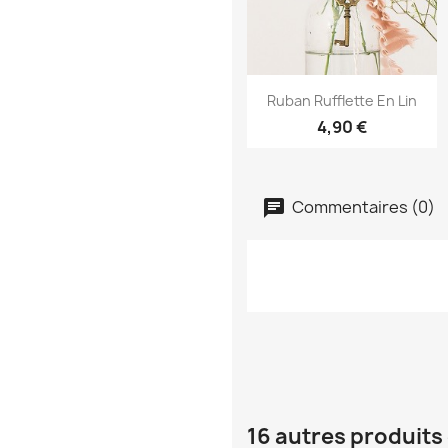
Aperçu rapide

Ruban Rufflette En Lin
4,90 €
Commentaires (0)
16 autres produits