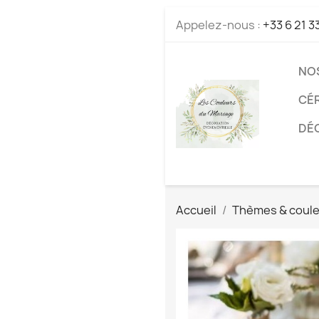
Appelez-nous :
+33 6 21 3
NO
CÉ
DÉC
Accueil
Thèmes & coul