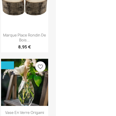
Aperçu rapide

Marque Place Rondin De
Bois...
8,95 €
favorite_border
Aperçu rapide

Vase En Verre Origami