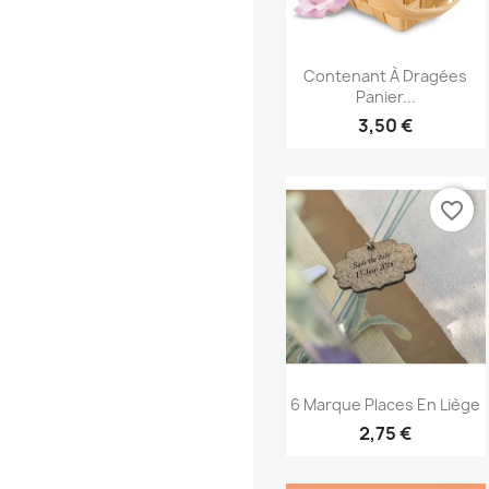
Aperçu rapide

Contenant À Dragées
Panier...
3,50 €
favorite_border
Aperçu rapide

6 Marque Places En Liège
2,75 €