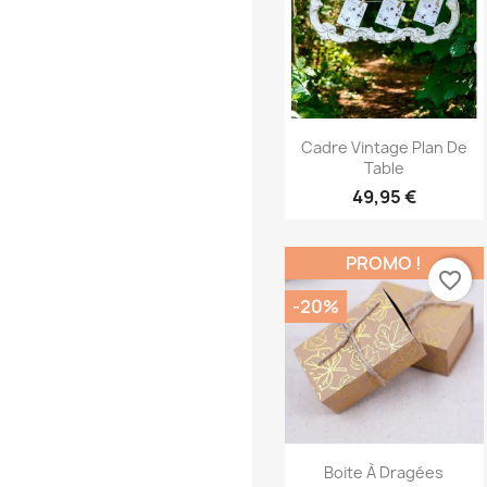
Aperçu rapide

Cadre Vintage Plan De
Table
49,95 €
PROMO !
favorite_border
-20%
Aperçu rapide

Boite À Dragées