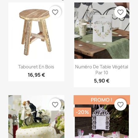
favorite_border
favorite_border
Aperçu rapide
Aperçu rapide


Tabouret En Bois
Numéro De Table Végétal
Par 10
16,95 €
5,90 €
PROMO !
favorite_border
favorite_border
-20%