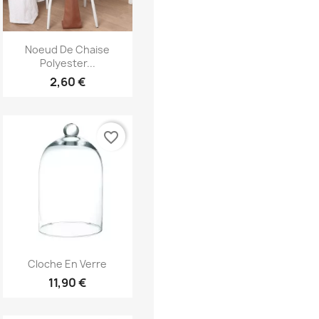
Aperçu rapide

Noeud De Chaise
Polyester...
2,60 €
favorite_border
Aperçu rapide

Cloche En Verre
11,90 €