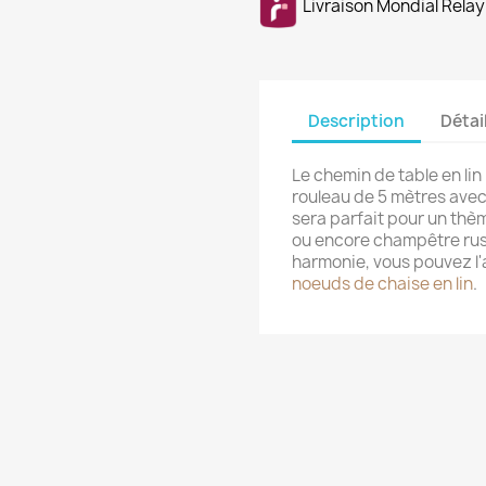
Livraison Mondial Relay
Description
Détai
Le chemin de table en lin
rouleau de 5 mètres avec 
sera parfait pour un th
ou encore champêtre rust
harmonie, vous pouvez l'
noeuds de chaise en lin
.