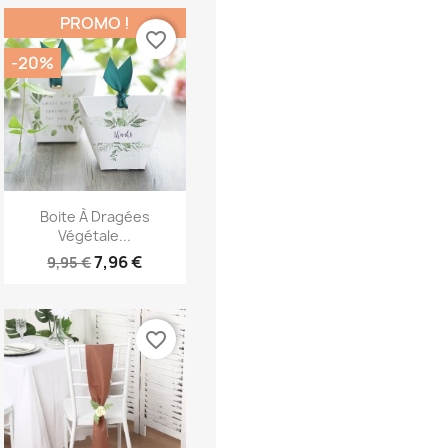
PROMO !
favorite_border
-20%
Aperçu rapide

Boite À Dragées
Végétale...
7,96 €
9,95 €
favorite_border