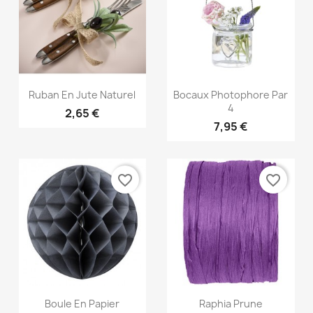
Aperçu rapide
Aperçu rapide


Ruban En Jute Naturel
Bocaux Photophore Par
4
2,65 €
7,95 €
favorite_border
favorite_border
Aperçu rapide
Aperçu rapide


Boule En Papier
Raphia Prune