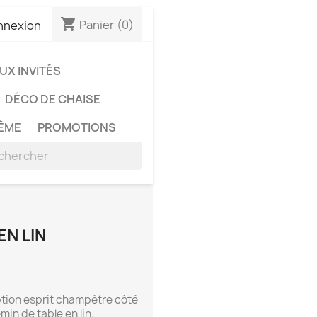
shopping_cart
Panier
(0)
nnexion
X INVITÉS
DÉCO DE CHAISE
ÊME
PROMOTIONS
EN LIN
ption esprit champêtre côté
in de table en lin.