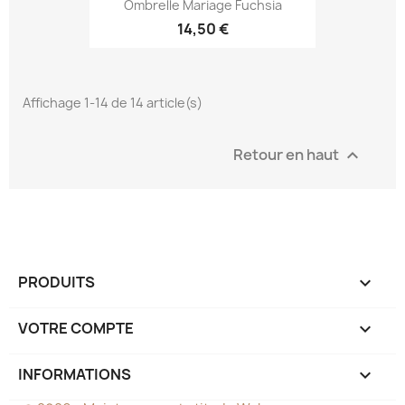
Ombrelle Mariage Fuchsia
14,50 €
Affichage 1-14 de 14 article(s)
Retour en haut

PRODUITS

VOTRE COMPTE

INFORMATIONS
keyboard_arrow_down