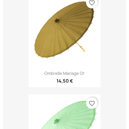
favorite_border
Ombrelle Mariage Or
14,50 €
favorite_border