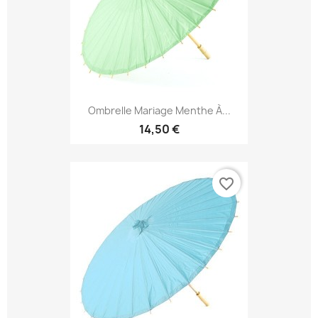
Ombrelle Mariage Menthe À...
14,50 €
favorite_border