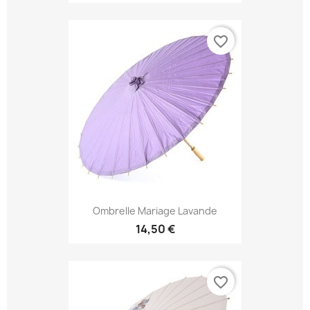
favorite_border
Ombrelle Mariage Lavande
14,50 €
favorite_border