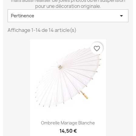
mais aussi réaliser de jolies photos ou en suspension
pour une décoration originale.

Pertinence
Affichage 1-14 de 14 article(s)
favorite_border
Ombrelle Mariage Blanche
14,50 €