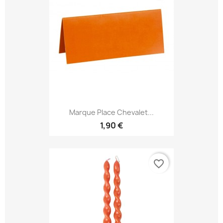
Marque Place Chevalet...
1,90 €
favorite_border