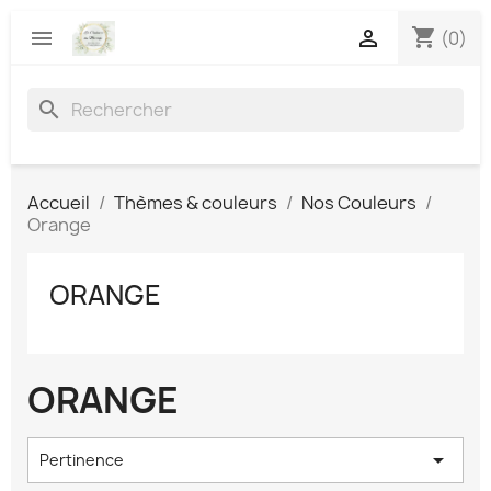
shopping_cart


(0)
search
Accueil
Thèmes & couleurs
Nos Couleurs
Orange
ORANGE
ORANGE

Pertinence