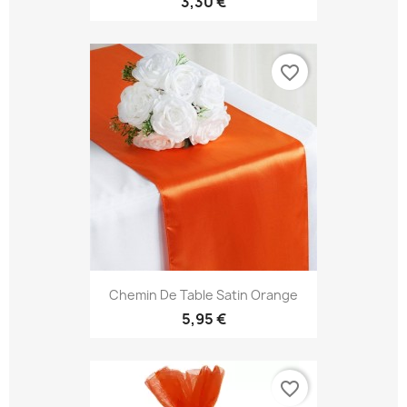
3,30 €
favorite_border
Chemin De Table Satin Orange
5,95 €
favorite_border