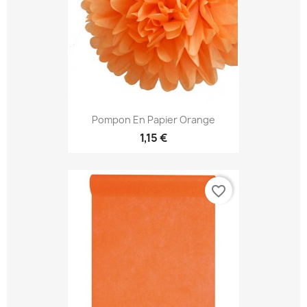
Pompon En Papier Orange
1,15 €
favorite_border