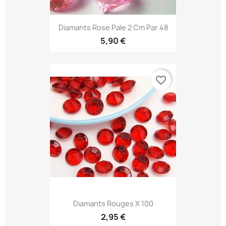
Diamants Rose Pale 2 Cm Par 48
5,90 €
favorite_border
Diamants Rouges X 100
2,95 €