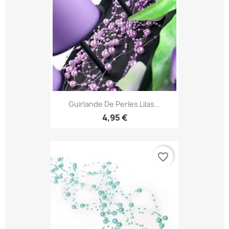
Guirlande De Perles Lilas...
4,95 €
favorite_border