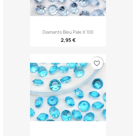
Diamants Bleu Pale X 100
2,95 €
favorite_border