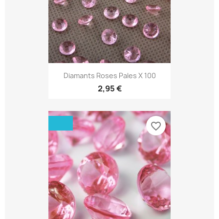
Diamants Roses Pales X 100
2,95 €
favorite_border