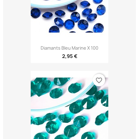
Diamants Bleu Marine X 100
2,95 €
favorite_border