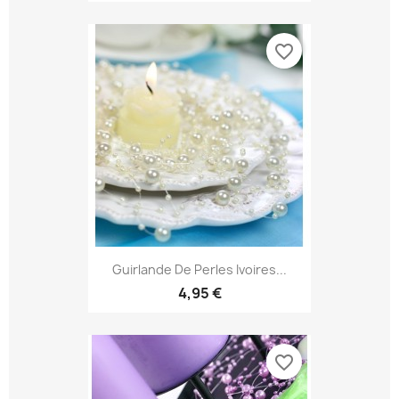
favorite_border
Guirlande De Perles Ivoires...
4,95 €
favorite_border