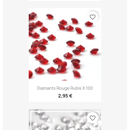
favorite_border
Diamants Rouge Rubis X 100
2,95 €
favorite_border