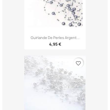
Guirlande De Perles Argent...
4,95 €
favorite_border