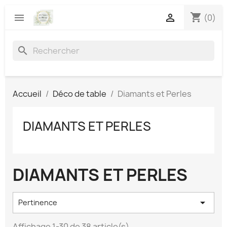
shopping_cart


(0)
search
Accueil
Déco de table
Diamants et Perles
DIAMANTS ET PERLES
DIAMANTS ET PERLES

Pertinence
Affichage 1-30 de 38 article(s)