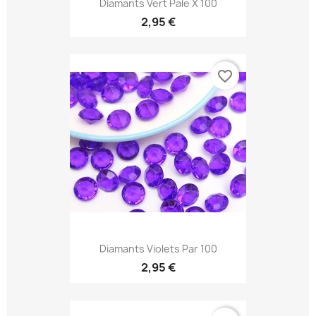
Diamants Vert Pale X 100
2,95 €
favorite_border
Diamants Violets Par 100
2,95 €