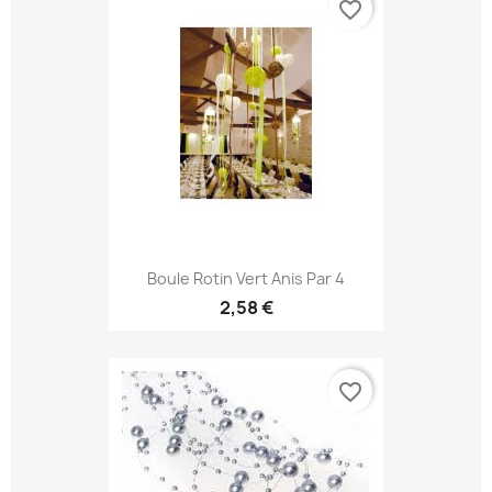
favorite_border
Boule Rotin Vert Anis Par 4
2,58 €
favorite_border