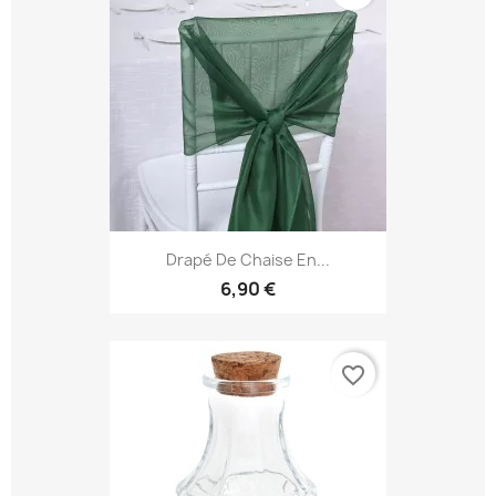
Drapé De Chaise En...
6,90 €
favorite_border