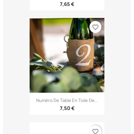
7,65 €
favorite_border
Numéro De Table En Toile De...
7,50 €
favorite_border