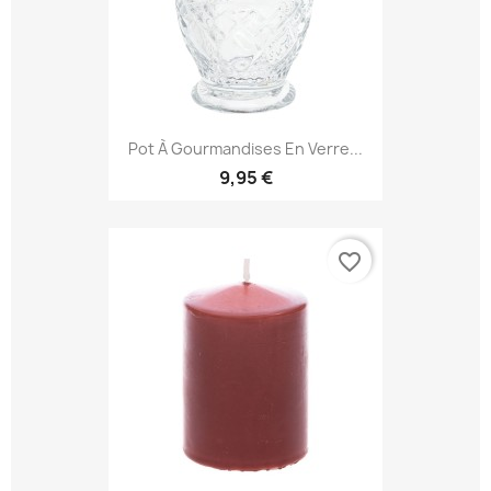
Pot À Gourmandises En Verre...
9,95 €
favorite_border