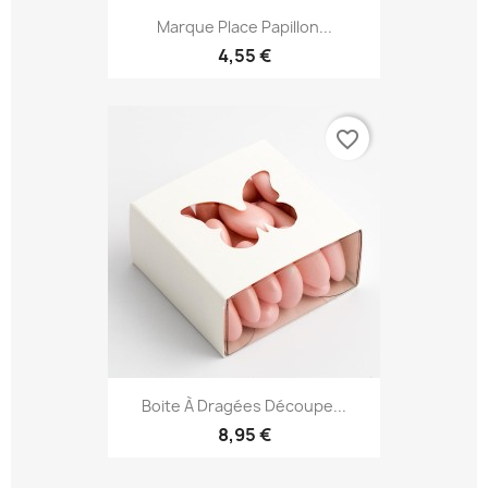
Marque Place Papillon...
4,55 €
favorite_border
Boite À Dragées Découpe...
8,95 €