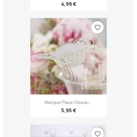
4,99 €
favorite_border
Marque Place Oiseau...
5,95 €
favorite_border