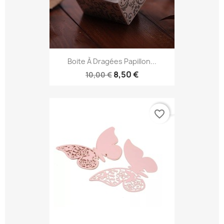
Boite À Dragées Papillon...
8,50 €
10,00 €
favorite_border