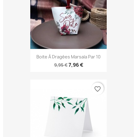
Boite À Dragées Marsala Par 10
7,96 €
9,95 €
favorite_border