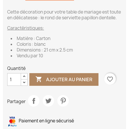
Cette décoration pour votre table de mariage est toute
en délicatesse : le rond de serviette papillon dentelle.
Caractéristiques:
Matière : Carton
Coloris : blanc
Dimensions : 21 cm x 2.5 cm
Vendu par 10
Quantité

favorite_border
AJOUTER AU PANIER
Partager
Paiement en ligne sécurisé