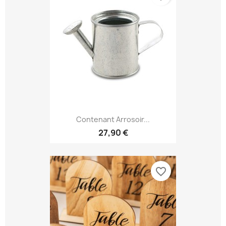
Contenant Arrosoir...
27,90 €
favorite_border