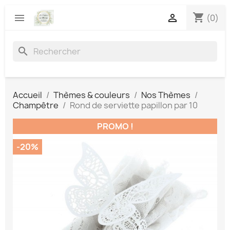
shopping_cart


(0)
search
Accueil
Thèmes & couleurs
Nos Thèmes
Champêtre
Rond de serviette papillon par 10
PROMO !
-20%