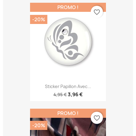
PROMO !
favorite_border
-20%
Sticker Papillon Avec...
3,96 €
4,95 €
PROMO !
favorite_border
-20%