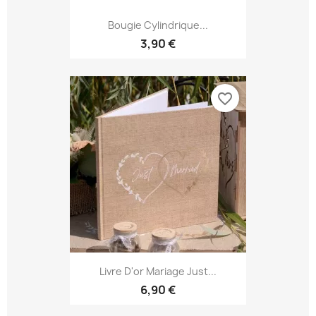
Bougie Cylindrique...
3,90 €
favorite_border
Livre D'or Mariage Just...
6,90 €