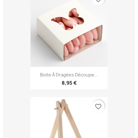
Boite À Dragées Découpe...
8,95 €
favorite_border