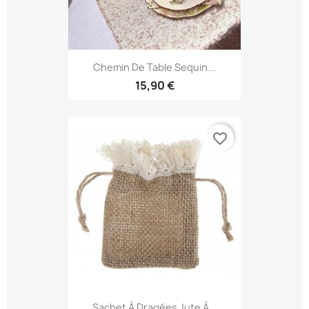
Chemin De Table Sequin...
15,90 €
favorite_border
Sachet À Dragées Jute À...