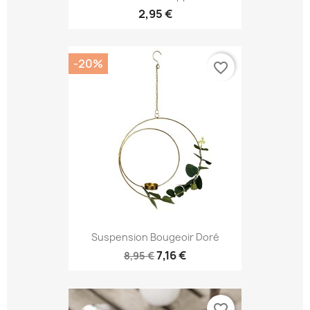
2,95 €
-20%
favorite_border
Suspension Bougeoir Doré
7,16 €
8,95 €
favorite_border