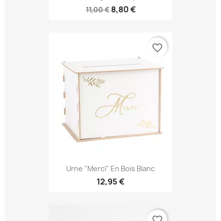
8,80 €
11,00 €
favorite_border
Urne "Merci" En Bois Blanc
12,95 €
favorite_border