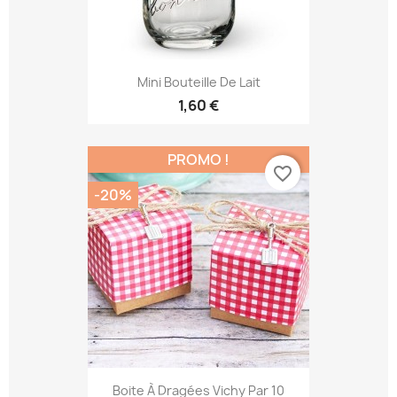
Mini Bouteille De Lait
1,60 €
PROMO !
favorite_border
-20%
Boite À Dragées Vichy Par 10