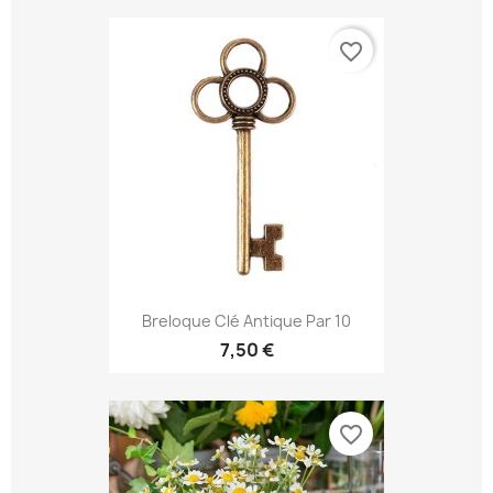
favorite_border
Breloque Clé Antique Par 10
7,50 €
favorite_border