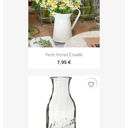
Petit Pichet Émaillé
7,95 €
favorite_border