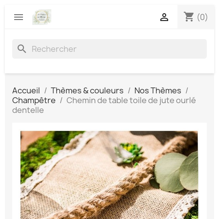
shopping_cart


(0)
search
Accueil
Thèmes & couleurs
Nos Thèmes
Champêtre
Chemin de table toile de jute ourlé
dentelle