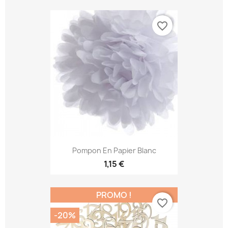
favorite_border
Pompon En Papier Blanc
1,15 €
PROMO !
favorite_border
-20%