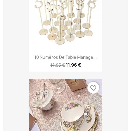
10 Numéros De Table Mariage...
11,96 €
14,95 €
favorite_border