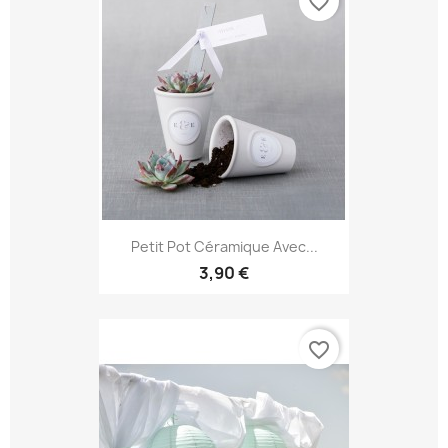
favorite_border
Petit Pot Céramique Avec...
3,90 €
favorite_border