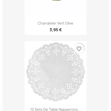
Chandelier Vert Olive
3,95 €
favorite_border
10 Sets De Table Napperons...