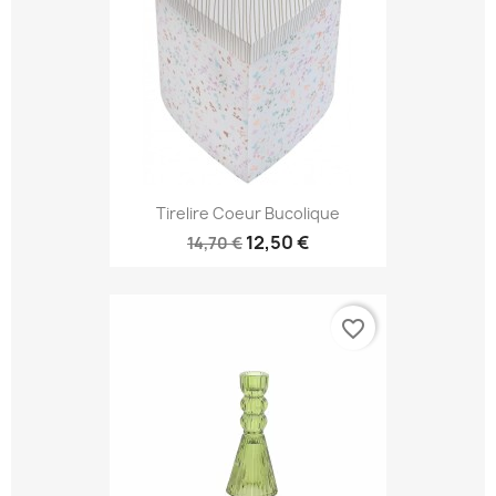
Tirelire Coeur Bucolique
12,50 €
14,70 €
favorite_border