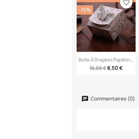
favorite_border
-15%
Aperçu rapide

Boite À Dragées Papillon...
8,50 €
10,00 €
Commentaires (0)