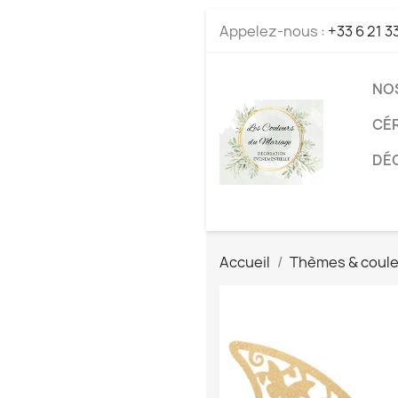
Appelez-nous :
+33 6 21 3
NO
CÉ
DÉC
Accueil
Thèmes & coul