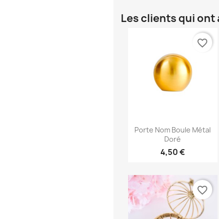
Les clients qui on
favorite_border
Aperçu rapide

Porte Nom Boule Métal
Doré
4,50 €
favorite_border