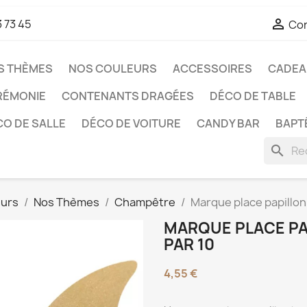

3 73 45
Co
S THÈMES
NOS COULEURS
ACCESSOIRES
CADEAU
RÉMONIE
CONTENANTS DRAGÉES
DÉCO DE TABLE
O DE SALLE
DÉCO DE VOITURE
CANDY BAR
BAPT
search
eurs
Nos Thèmes
Champêtre
Marque place papillon
MARQUE PLACE PA
PAR 10
4,55 €