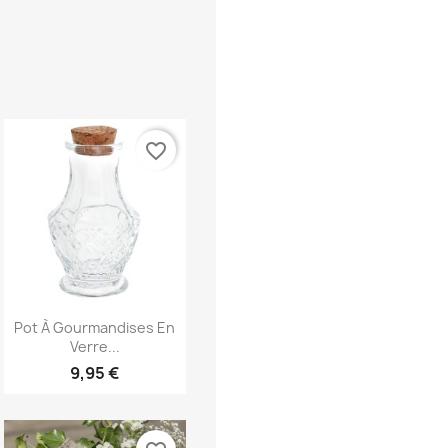
favorite_border
Aperçu rapide

Pot À Gourmandises En
Verre...
9,95 €