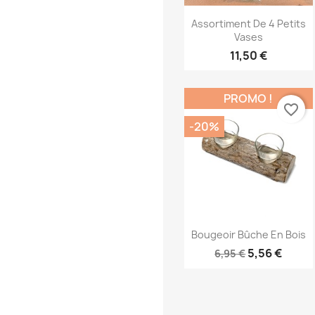
Aperçu rapide

Assortiment De 4 Petits
Vases
11,50 €
PROMO !
favorite_border
-20%
Aperçu rapide

Bougeoir Bûche En Bois
5,56 €
6,95 €