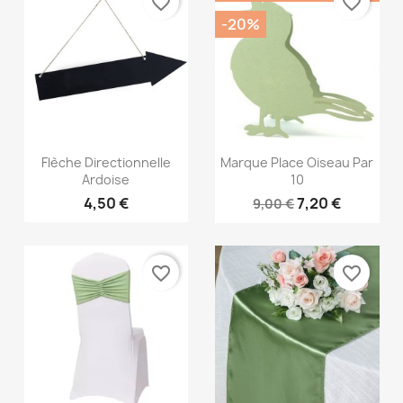
favorite_border
favorite_border
-20%
Aperçu rapide
Aperçu rapide


Flèche Directionnelle
Marque Place Oiseau Par
Ardoise
10
4,50 €
7,20 €
9,00 €
favorite_border
favorite_border