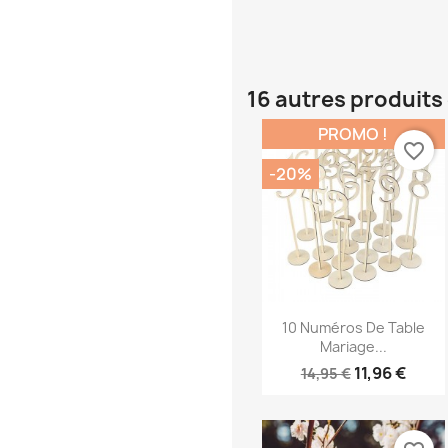
16 autres produits
PROMO !
favorite_border
-20%
Aperçu rapide

10 Numéros De Table
Mariage...
11,96 €
14,95 €