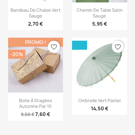
Aperçu rapide
Aperçu rapide


Bandeau De Chaise Vert
Chemin De Table Satin
Sauge
Sauge
2,70 €
5,95 €
PROMO !
favorite_border
favorite_border
-20%
Aperçu rapide
Aperçu rapide


Boite À Dragées
Ombrelle Vert Pastel
Automne Par 10
14,50 €
7,60 €
9,50 €