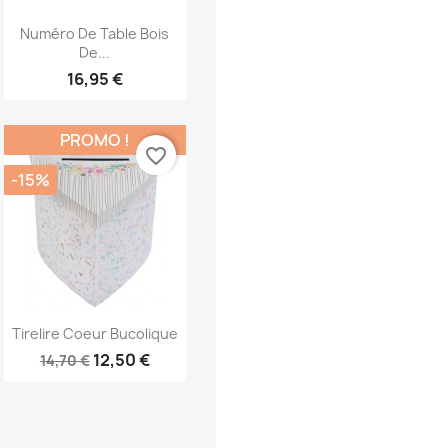
Aperçu rapide

Numéro De Table Bois
De...
16,95 €
PROMO !
favorite_border
-15%
Aperçu rapide

Tirelire Coeur Bucolique
12,50 €
14,70 €