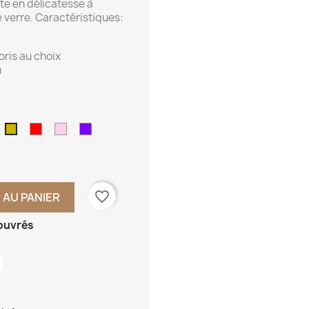
te en délicatesse à
 verre. Caractéristiques:
ris au choix
m
enthe
Rouge
Rose
Violet
Or
pale
favorite_border
 AU PANIER
 ouvrés