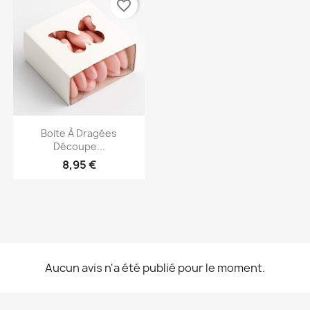
favorite_border
Aperçu rapide

Boite À Dragées
Découpe...
8,95 €
Aucun avis n'a été publié pour le moment.