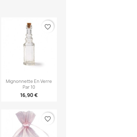
favorite_border
Aperçu rapide

Mignonnette En Verre
Par 10
16,90 €
favorite_border