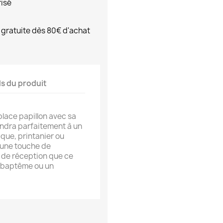
risé
 gratuite dès 80€ d'achat
ls du produit
lace papillon avec sa
ndra parfaitement à un
que, printanier ou
 une touche de
e de réception que ce
n baptême ou un