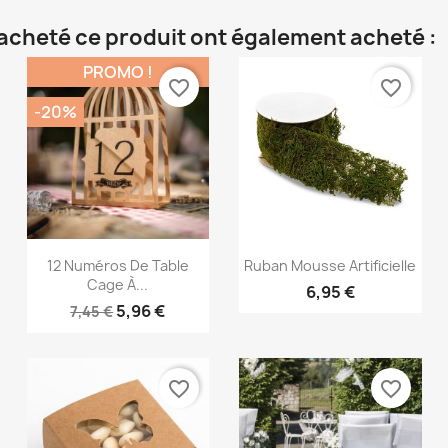
t acheté ce produit ont également acheté :
PROMO !
favorite_border
favorite_border
-20%
Aperçu rapide
Aperçu rapide


12 Numéros De Table
Ruban Mousse Artificielle
Cage À...
6,95 €
5,96 €
7,45 €
favorite_border
favorite_border