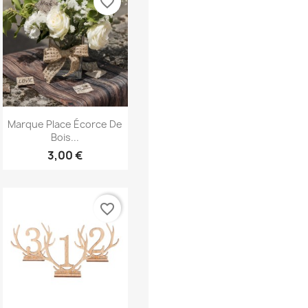
favorite_border
Aperçu rapide

Marque Place Écorce De
Bois...
3,00 €
favorite_border