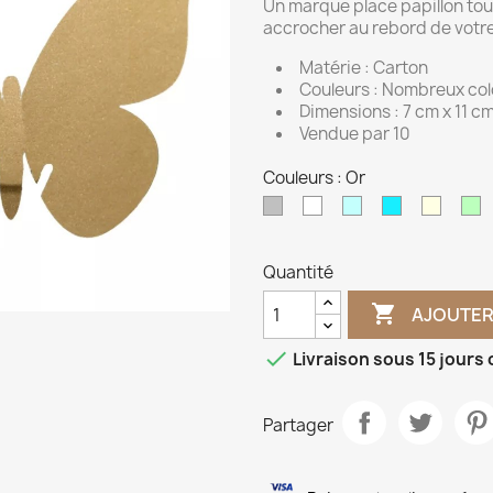
Un marque place papillon tou
accrocher au rebord de votre
Matérie : Carton
Couleurs : Nombreux colo
Dimensions : 7 cm x 11 c
Vendue par 10
Couleurs : Or
Argent
Blanc
Bleu
Bleu
Ivoire
M
ciel
turquoise
Quantité

AJOUTER

Livraison sous 15 jours
Partager