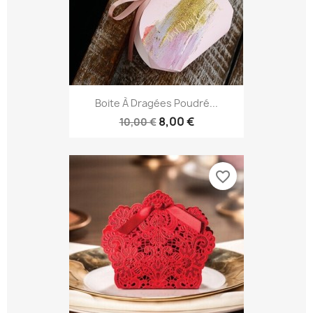
Boite À Dragées Poudré...
8,00 €
10,00 €
favorite_border