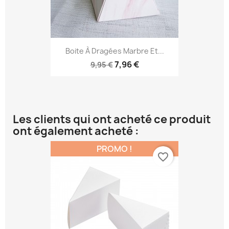
Boite À Dragées Marbre Et...
7,96 €
9,95 €
Les clients qui ont acheté ce produit
ont également acheté :
PROMO !
favorite_border