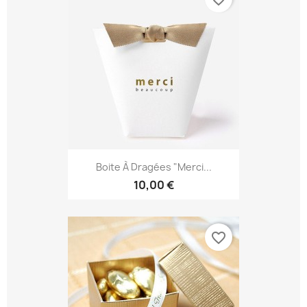
Boite À Dragées "Merci...
10,00 €
favorite_border