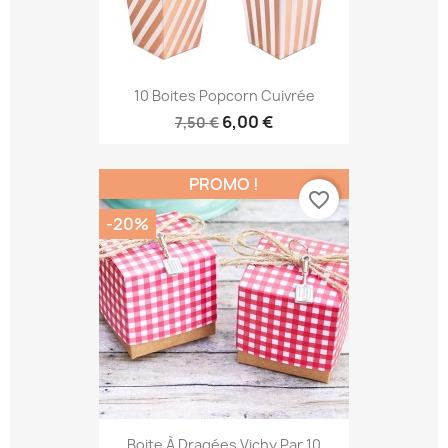
10 Boites Popcorn Cuivrée
6,00 €
7,50 €
PROMO !
favorite_border
-20%
Boite À Dragées Vichy Par 10