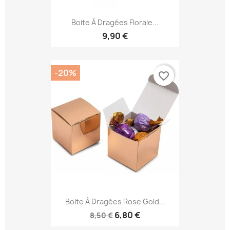
Boite À Dragées Florale...
9,90 €
-20%
favorite_border
Boite À Dragées Rose Gold...
6,80 €
8,50 €