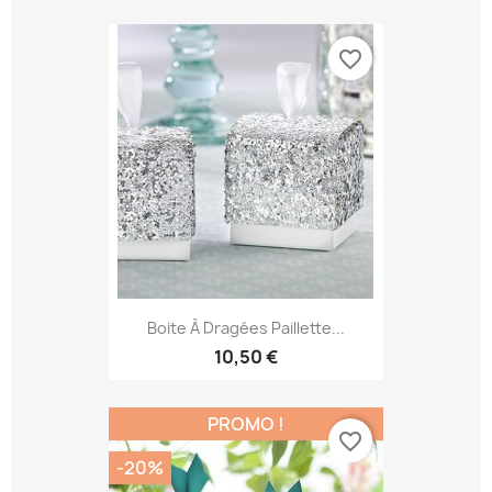
favorite_border
Boite À Dragées Paillette...
10,50 €
PROMO !
favorite_border
-20%