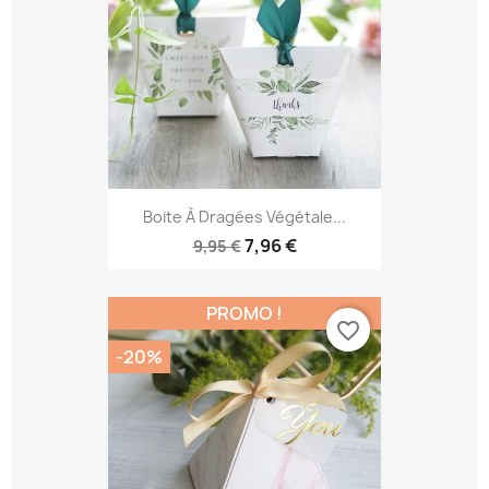
Boite À Dragées Végétale...
7,96 €
9,95 €
PROMO !
favorite_border
-20%