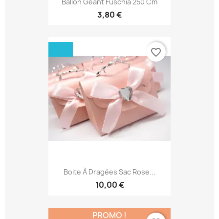
Ballon Géant Fuschia 250 Cm
3,80 €
favorite_border
Boite À Dragées Sac Rose...
10,00 €
PROMO !