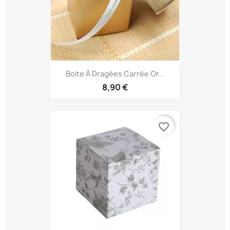
Boite À Dragées Carrée Or...
8,90 €
favorite_border