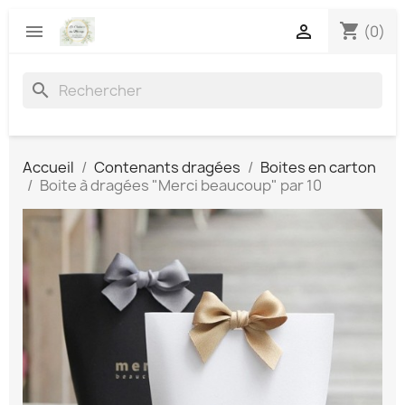
shopping_cart


(0)
search
Accueil
Contenants dragées
Boites en carton
Boite à dragées "Merci beaucoup" par 10