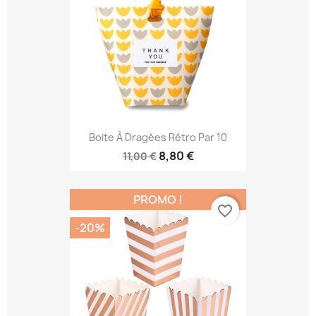
Boite À Dragées Rétro Par 10
8,80 €
11,00 €
PROMO !
favorite_border
-20%