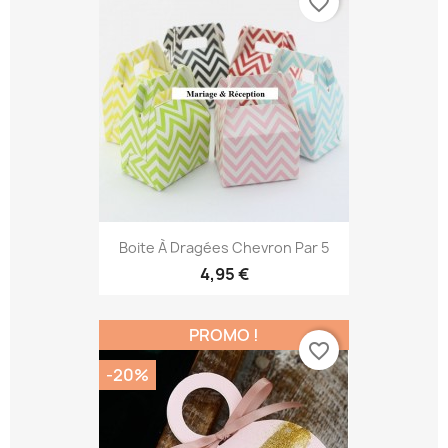
favorite_border
Boite À Dragées Chevron Par 5
4,95 €
PROMO !
favorite_border
-20%