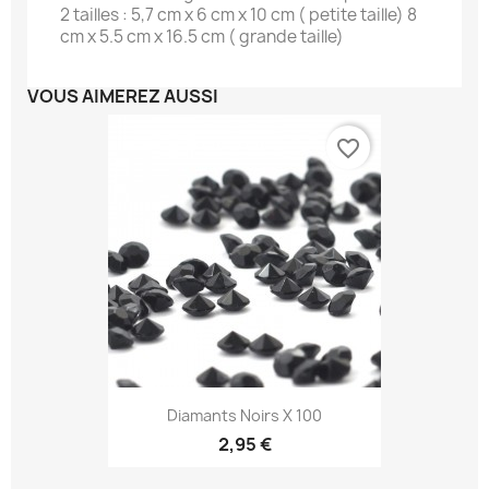
2 tailles : 5,7 cm x 6 cm x 10 cm ( petite taille) 8
cm x 5.5 cm x 16.5 cm ( grande taille)
VOUS AIMEREZ AUSSI
favorite_border
Diamants Noirs X 100
2,95 €