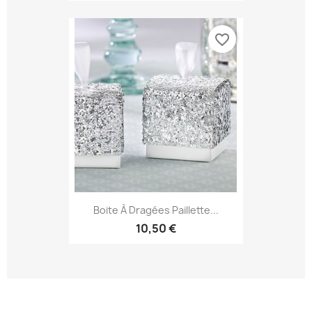
favorite_border
Boite À Dragées Paillette...
10,50 €