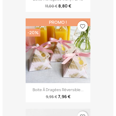
8,80 €
11,00 €
PROMO !
favorite_border
-20%
Boite À Dragées Réversible...
7,96 €
9,95 €