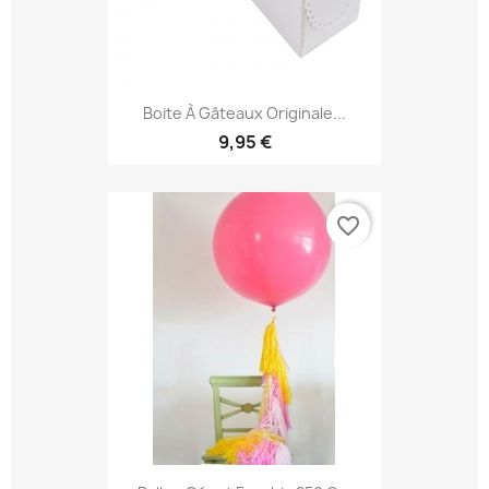
Boite À Gâteaux Originale...
9,95 €
favorite_border