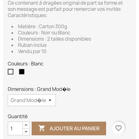
Ce contenant à dragées original de part sa forme et
son message est parfait pour remercier vos invités
Caractéristiques:
Matière : Carton 300g
Couleurs : Noir ou Blanc
Dimensions : 2 tailles disponibles
Ruban inclus
Vendu par 10
Couleurs : Blanc
Noir
Blanc
Dimensions : Grand Mod�le
Quantité

favorite_border
AJOUTER AU PANIER