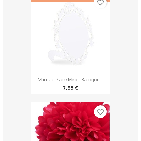
favorite_border
Marque Place Miroir Baroque...
7,95 €
favorite_border