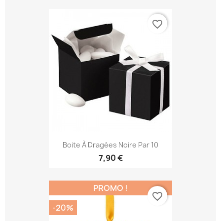
favorite_border
Boite À Dragées Noire Par 10
7,90 €
PROMO !
favorite_border
-20%