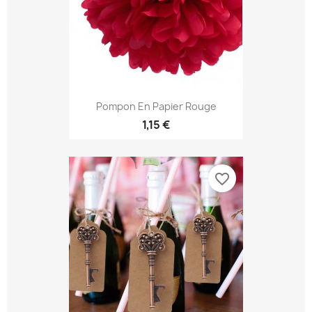
Pompon En Papier Rouge
1,15 €
favorite_border