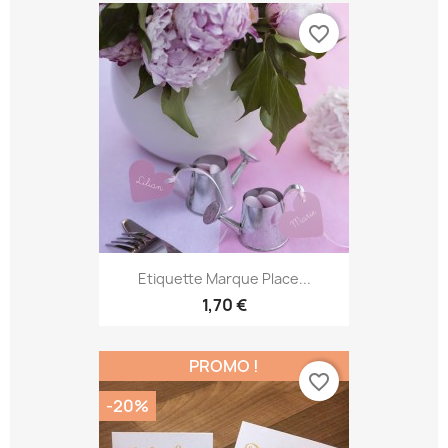
favorite_border
Etiquette Marque Place...
1,70 €
PROMO !
favorite_border
-20%