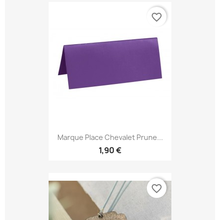
favorite_border
Marque Place Chevalet Prune...
1,90 €
favorite_border