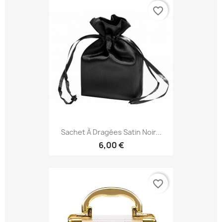
favorite_border
Sachet À Dragées Satin Noir...
6,00 €
favorite_border