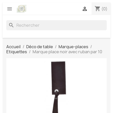
shopping_cart


(0)
search
Accueil
Déco de table
Marque-places
Etiquettes
Marque place noir avec ruban par 10