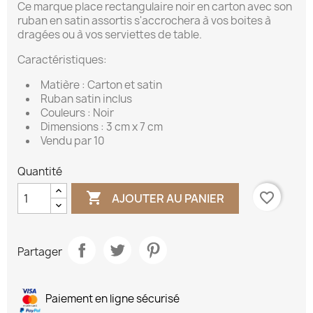
Ce marque place rectangulaire noir en carton avec son
ruban en satin assortis s'accrochera à vos boites à
dragées ou à vos serviettes de table.
Caractéristiques:
Matière : Carton et satin
Ruban satin inclus
Couleurs : Noir
Dimensions : 3 cm x 7 cm
Vendu par 10
Quantité

favorite_border
AJOUTER AU PANIER
Partager
Paiement en ligne sécurisé