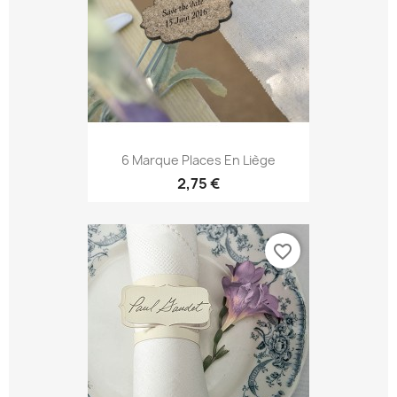
6 Marque Places En Liège
2,75 €
favorite_border