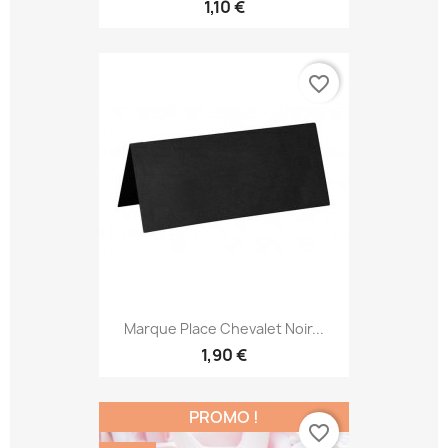
1,10 €
favorite_border
Marque Place Chevalet Noir...
1,90 €
PROMO !
favorite_border