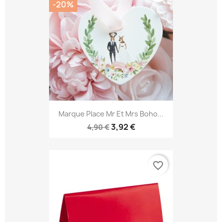
-20%
Marque Place Mr Et Mrs Boho...
3,92 €
4,90 €
favorite_border