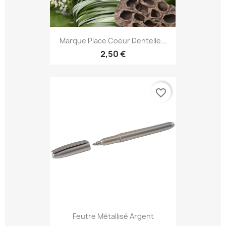
Marque Place Coeur Dentelle...
2,50 €
favorite_border
Feutre Métallisé Argent