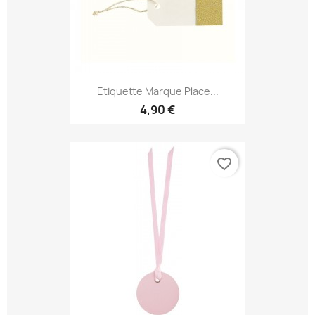
Etiquette Marque Place...
4,90 €
favorite_border