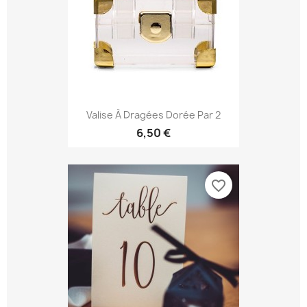
Valise À Dragées Dorée Par 2
6,50 €
favorite_border