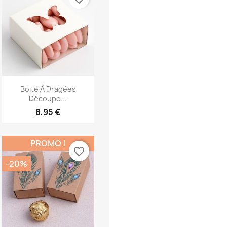
Aperçu rapide

Boite À Dragées
Découpe...
8,95 €
PROMO !
favorite_border
-20%