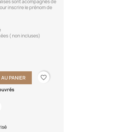
valises sont acompagnés de
our inscrire le prénom de
é
ées ( non incluses)
favorite_border
 AU PANIER
 ouvrés
risé