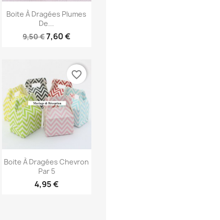
Aperçu rapide

Boite À Dragées Plumes
De...
7,60 €
9,50 €
favorite_border
Aperçu rapide

Boite À Dragées Chevron
Par 5
4,95 €