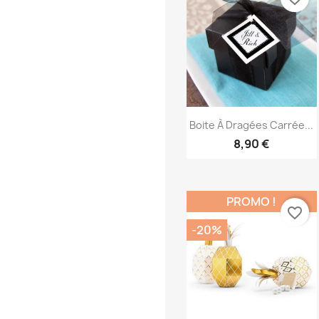
Aperçu rapide

Boite À Dragées Carrée...
8,90 €
PROMO !
favorite_border
-20%