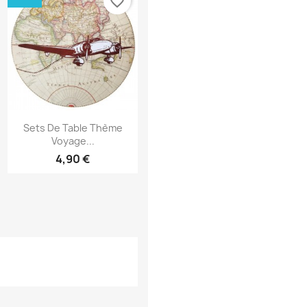
favorite_border
Aperçu rapide

Sets De Table Thème
Voyage...
4,90 €