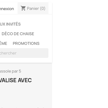
shopping_cart
Panier
(0)
nnexion
X INVITÉS
DÉCO DE CHAISE
ÊME
PROMOTIONS
ussole par 5
VALISE AVEC