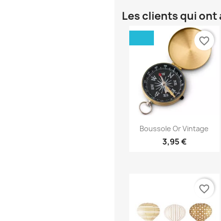
Les clients qui on
favorite_border
Aperçu rapide

Boussole Or Vintage
3,95 €
favorite_border