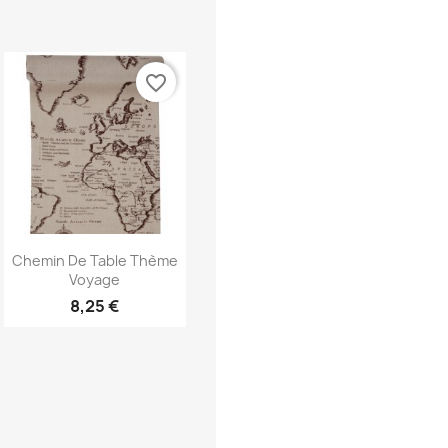
favorite_border
Aperçu rapide

Chemin De Table Thème
Voyage
8,25 €