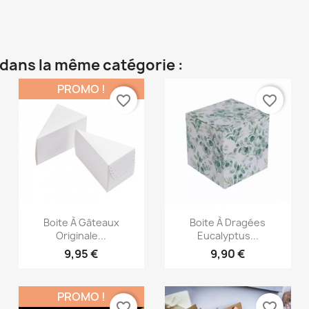
 dans la même catégorie :
PROMO !
favorite_border
favorite_border
Aperçu rapide
Aperçu rapide


Boite À Gâteaux
Boite À Dragées
Originale...
Eucalyptus...
9,95 €
9,90 €
PROMO !
favorite_border
favorite_border