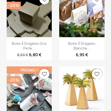
-20%
Aperçu rapide
Aperçu rapide


Boite À Dragées Gris
Boite À Dragées
Perle...
Blanche...
6,80 €
6,95 €
8,50 €
PROMO !
favorite_border
favorite_border
-20%