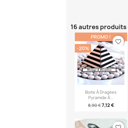
16 autres produits
PROMO !
favorite_border
-20%
Aperçu rapide

Boite À Dragées
Pyramide À...
7,12 €
8,90 €
favorite_border