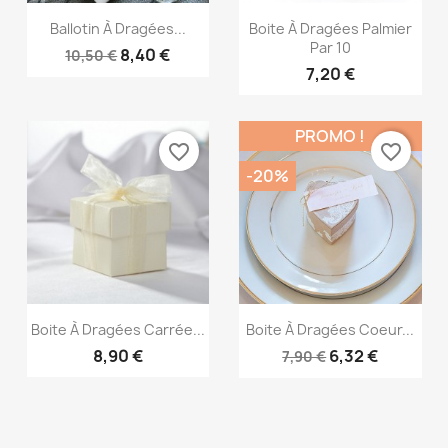
Aperçu rapide
Aperçu rapide


Ballotin À Dragées...
Boite À Dragées Palmier
Par 10
8,40 €
10,50 €
7,20 €
PROMO !
favorite_border
favorite_border
-20%
Aperçu rapide
Aperçu rapide


Boite À Dragées Carrée...
Boite À Dragées Coeur...
8,90 €
6,32 €
7,90 €