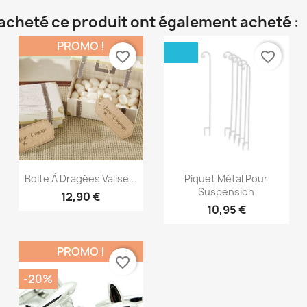
t acheté ce produit ont également acheté :
PROMO !
favorite_border
favorite_border
Aperçu rapide
Aperçu rapide


Boite À Dragées Valise...
Piquet Métal Pour
Suspension
12,90 €
10,95 €
PROMO !
favorite_border
-20%