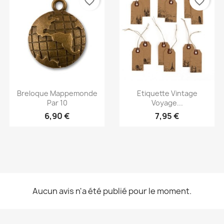
favorite_border
favorite_border
Aperçu rapide
Aperçu rapide


Breloque Mappemonde
Etiquette Vintage
Par 10
Voyage...
6,90 €
7,95 €
Aucun avis n'a été publié pour le moment.