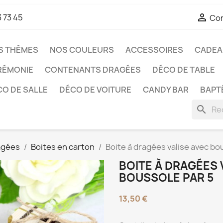

3 73 45
Co
S THÈMES
NOS COULEURS
ACCESSOIRES
CADEAU
RÉMONIE
CONTENANTS DRAGÉES
DÉCO DE TABLE
O DE SALLE
DÉCO DE VOITURE
CANDY BAR
BAPT
search
agées
Boites en carton
Boite à dragées valise avec bo
BOITE À DRAGÉES 
BOUSSOLE PAR 5
13,50 €