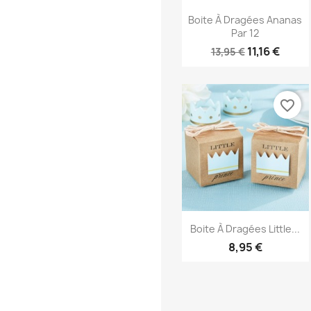
Aperçu rapide

Boite À Dragées Ananas
Par 12
11,16 €
13,95 €
favorite_border
Aperçu rapide

Boite À Dragées Little...
8,95 €