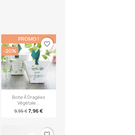
PROMO !
favorite_border
-20%
Aperçu rapide

Boite À Dragées
Végétale...
7,96 €
9,95 €
favorite_border