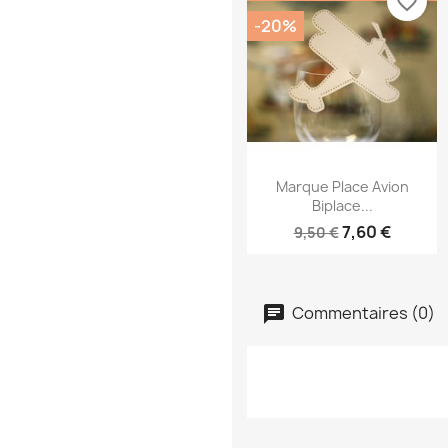
favorite_border
-20%
Aperçu rapide

Marque Place Avion
Biplace...
7,60 €
9,50 €
Commentaires (0)