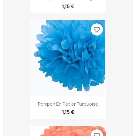
1,15 €
favorite_border
Pompon En Papier Turquoise
1,15 €
favorite_border