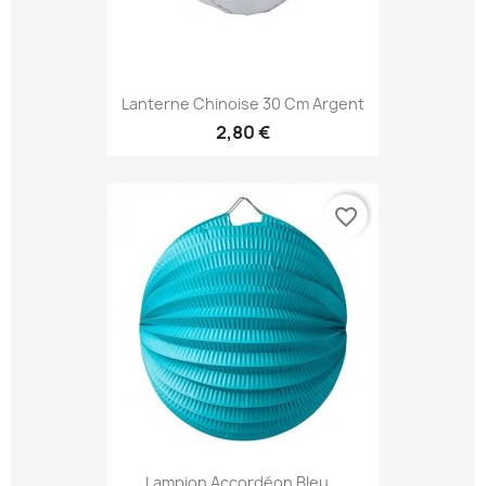
Lanterne Chinoise 30 Cm Argent
2,80 €
favorite_border
Lampion Accordéon Bleu...