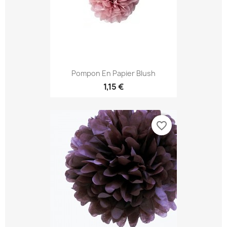
Pompon En Papier Blush
1,15 €
favorite_border