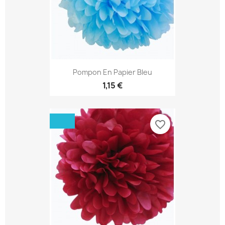
Pompon En Papier Bleu
1,15 €
favorite_border