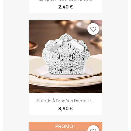
2,40 €
favorite_border
Ballotin À Dragées Dentelle...
8,90 €
PROMO !