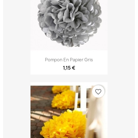
Pompon En Papier Gris
1,15 €
favorite_border