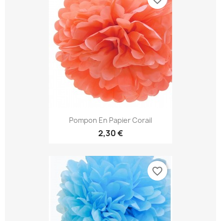
Pompon En Papier Corail
2,30 €
favorite_border