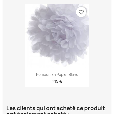
favorite_border
Pompon En Papier Blanc
1,15 €
Les clients qui ont acheté ce produit