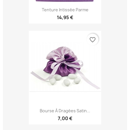
Tenture Intissée Parme
14,95 €
favorite_border
Bourse À Dragées Satin...
7,00 €