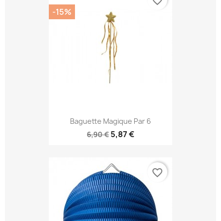
favorite_border
-15%
Baguette Magique Par 6
5,87 €
6,90 €
favorite_border