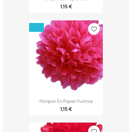
1,15 €
favorite_border
Pompon En Papier Fuchsia
1,15 €
favorite_border