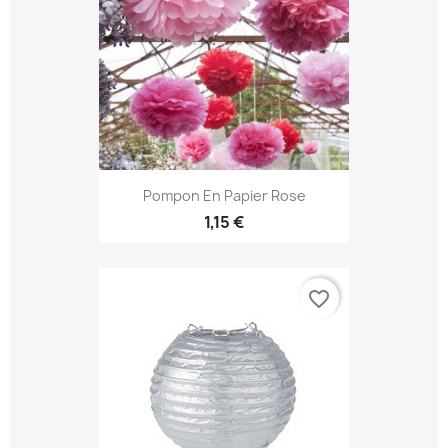
Pompon En Papier Rose
1,15 €
favorite_border