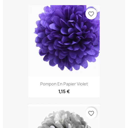
favorite_border
Pompon En Papier Violet
1,15 €
favorite_border