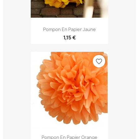
Pompon En Papier Jaune
1,15 €
favorite_border
Pompon En Papier Orange