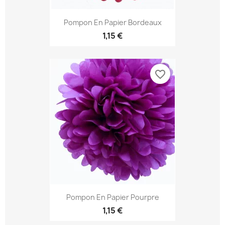
Pompon En Papier Bordeaux
1,15 €
favorite_border
Pompon En Papier Pourpre
1,15 €