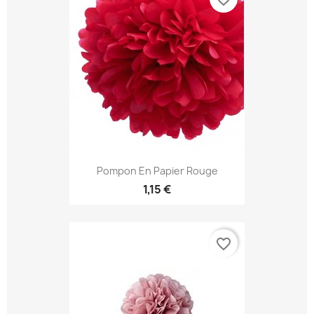
Pompon En Papier Rouge
1,15 €
favorite_border