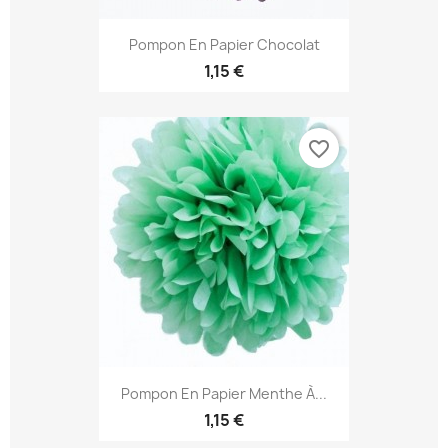
Pompon En Papier Chocolat
1,15 €
favorite_border
Pompon En Papier Menthe À...
1,15 €