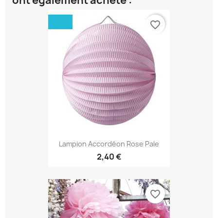
ont également acheté :
favorite_border
Lampion Accordéon Rose Pale
2,40 €
favorite_border