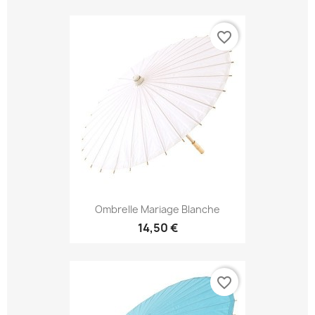
favorite_border
Ombrelle Mariage Blanche
14,50 €
favorite_border