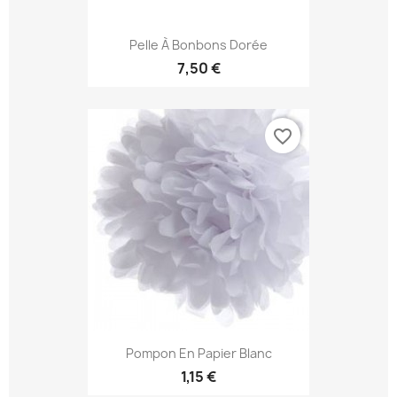
Pelle À Bonbons Dorée
7,50 €
favorite_border
Pompon En Papier Blanc
1,15 €