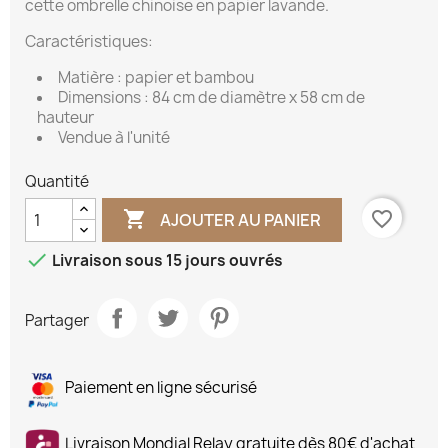
cette ombrelle chinoise en papier lavande.
Caractéristiques:
Matière : papier et bambou
Dimensions : 84 cm de diamètre x 58 cm de
hauteur
Vendue à l'unité
Quantité

favorite_border
AJOUTER AU PANIER

Livraison sous 15 jours ouvrés
Partager
Paiement en ligne sécurisé
Livraison Mondial Relay gratuite dès 80€ d'achat