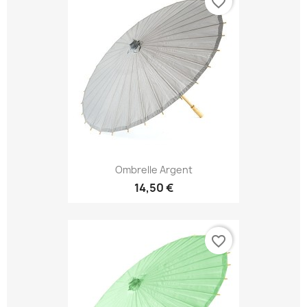
favorite_border
Ombrelle Argent
14,50 €
favorite_border