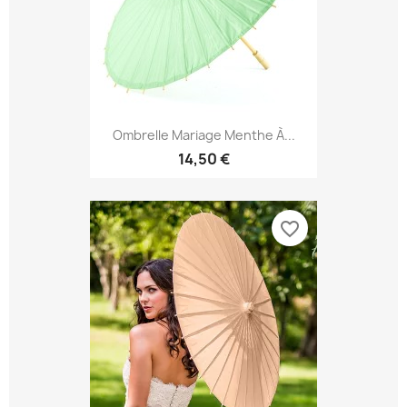
Ombrelle Mariage Menthe À...
14,50 €
favorite_border