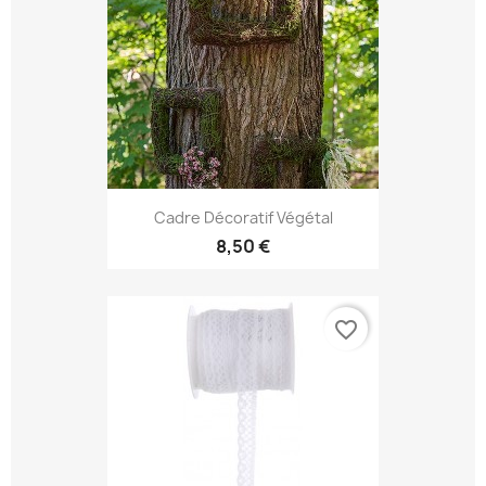
Cadre Décoratif Végétal
8,50 €
favorite_border