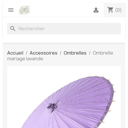
shopping_cart


(0)
search
Accueil
Accessoires
Ombrelles
Ombrelle
mariage lavande