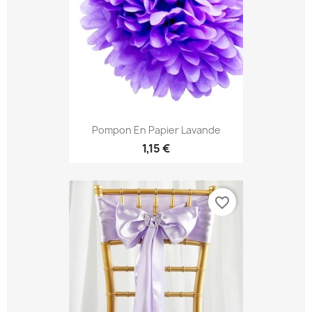
Pompon En Papier Lavande
1,15 €
favorite_border