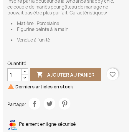
Inspiré par la douceur de la tendance shabby chic,
ce couple de mariés pour gâteau de mariage ne
pouvait pas être plus parfait. Caractéristiques:
Matière : Porcelaine
Figurine peinte à la main
Vendue à l'unité
Quantité

favorite_border
AJOUTER AU PANIER

Derniers articles en stock
Partager
Paiement en ligne sécurisé