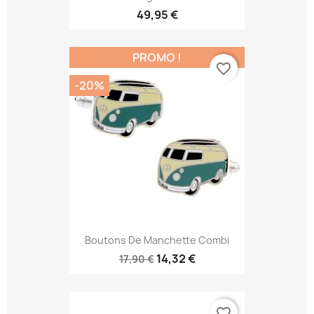
49,95 €
PROMO !
favorite_border
-20%
Boutons De Manchette Combi
14,32 €
17,90 €
favorite_border