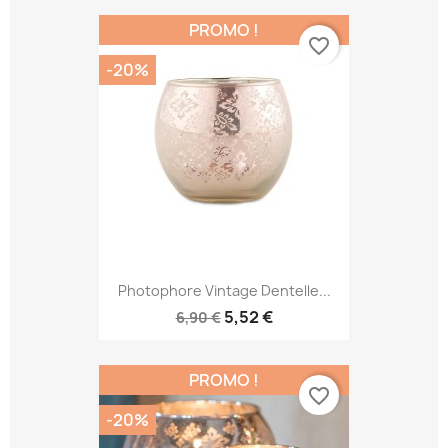
PROMO !
favorite_border
-20%
Photophore Vintage Dentelle...
5,52 €
6,90 €
PROMO !
favorite_border
-20%