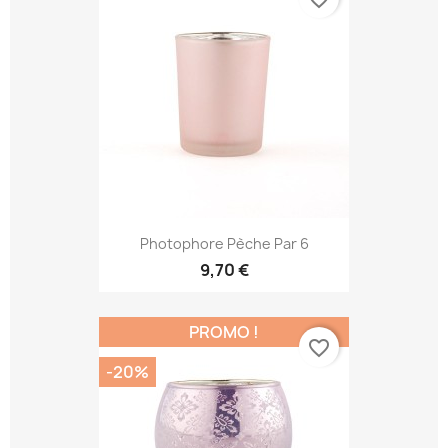
Photophore Pèche Par 6
9,70 €
PROMO !
favorite_border
-20%