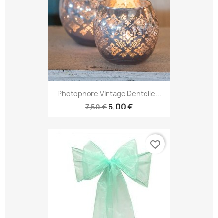
Photophore Vintage Dentelle...
6,00 €
7,50 €
favorite_border