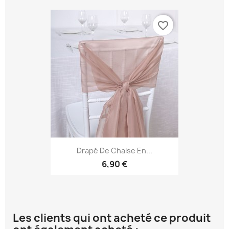
favorite_border
Drapé De Chaise En...
6,90 €
Les clients qui ont acheté ce produit