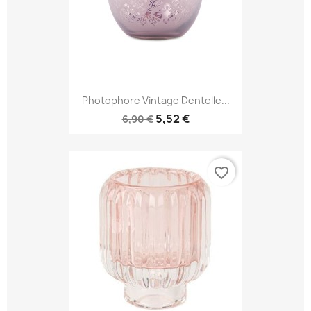
Photophore Vintage Dentelle...
5,52 €
6,90 €
favorite_border