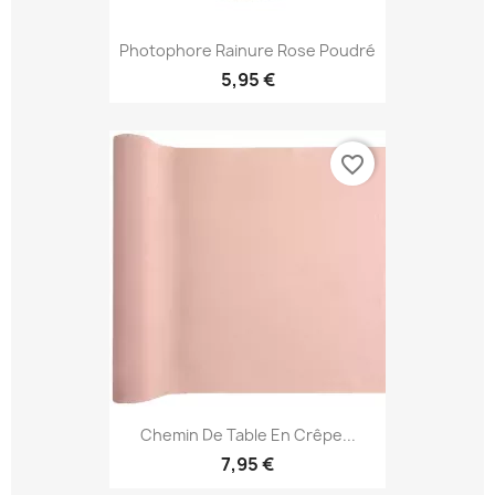
Photophore Rainure Rose Poudré
5,95 €
favorite_border
Chemin De Table En Crêpe...
7,95 €