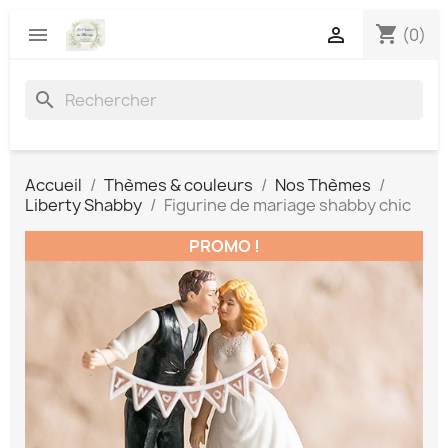
shopping_cart


(0)
search
Accueil
Thèmes & couleurs
Nos Thèmes
Liberty Shabby
Figurine de mariage shabby chic
PROMO !