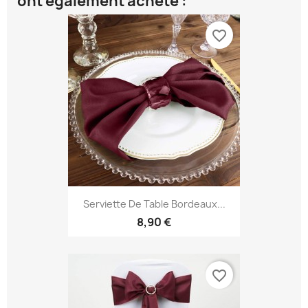
ont également acheté :
favorite_border
Serviette De Table Bordeaux...
8,90 €
favorite_border