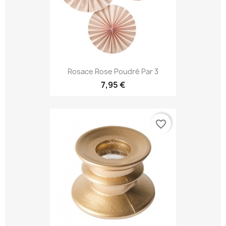
Rosace Rose Poudré Par 3
7,95 €
favorite_border