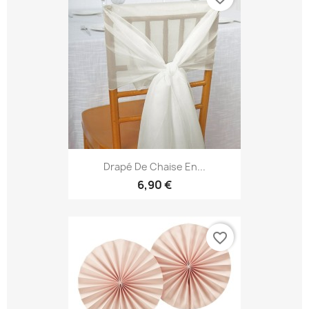
Drapé De Chaise En...
6,90 €
favorite_border