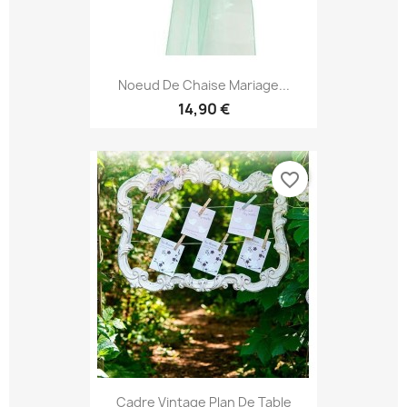
Noeud De Chaise Mariage...
14,90 €
favorite_border
Cadre Vintage Plan De Table