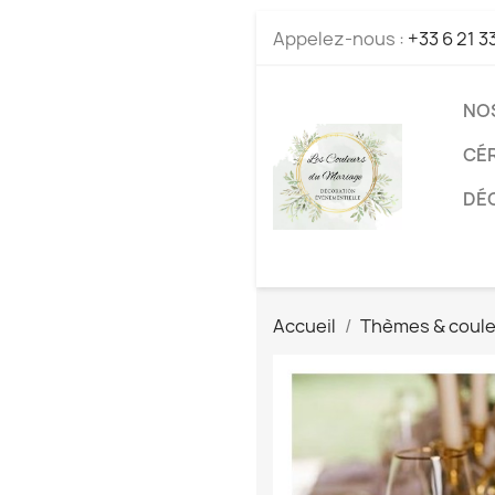
Appelez-nous :
+33 6 21 3
NO
CÉ
DÉC
Accueil
Thèmes & coul