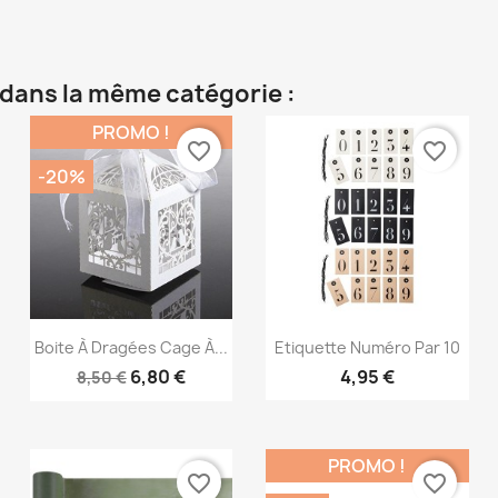
 dans la même catégorie :
PROMO !
favorite_border
favorite_border
-20%
Aperçu rapide
Aperçu rapide


Boite À Dragées Cage À...
Etiquette Numéro Par 10
6,80 €
4,95 €
8,50 €
PROMO !
favorite_border
favorite_border