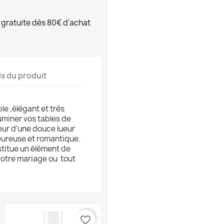
 gratuite dès 80€ d'achat
ls du produit
le ,élégant et très
uminer vos tables de
eur d'une douce lueur
ureuse et romantique.
titue un élément de
 votre mariage ou tout
favorite_border