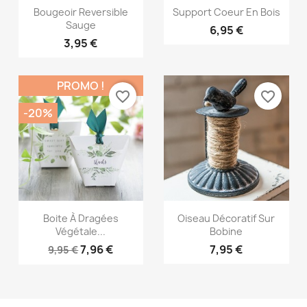
Aperçu rapide
Aperçu rapide


Bougeoir Reversible
Support Coeur En Bois
Sauge
6,95 €
3,95 €
PROMO !
favorite_border
favorite_border
-20%
Aperçu rapide
Aperçu rapide


Boite À Dragées
Oiseau Décoratif Sur
Végétale...
Bobine
7,96 €
7,95 €
9,95 €