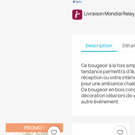
Livraison Mondial Relay
Description
Détai
Ce bougeoir à la fois simp
tendance permettra d'ill
réception ou votre intéri
pour une ambiance chale
Ce bougeoir en bois cons
décoration idéal lors de
autre événement.
PROMO !
favorite_border
favorite_border