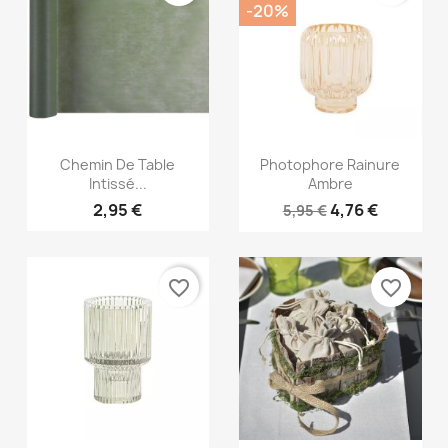
-20%
Aperçu rapide
Aperçu rapide


Chemin De Table
Photophore Rainure
Intissé...
Ambre
2,95 €
4,76 €
5,95 €
favorite_border
favorite_border