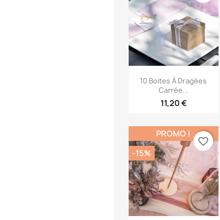
Aperçu rapide

10 Boites À Dragées
Carrée...
11,20 €
PROMO !
favorite_border
-15%