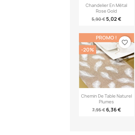
Aperçu rapide

Chandelier En Métal
Rose Gold
5,02 €
5,90 €
PROMO !
favorite_border
-20%
Aperçu rapide

Chemin De Table Naturel
Plumes
6,36 €
7,95 €