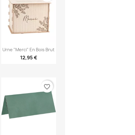
Aperçu rapide

Urne "Merci" En Bois Brut
12,95 €
favorite_border