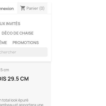
shopping_cart
Panier
(0)
nnexion
X INVITÉS
DÉCO DE CHAISE
ÊME
PROMOTIONS
.5 cm
IS 29.5 CM
 total look épuré
 flambeau et apportera une