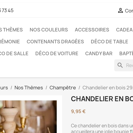

3 73 45
Co
S THÈMES
NOS COULEURS
ACCESSOIRES
CADEAU
RÉMONIE
CONTENANTS DRAGÉES
DÉCO DE TABLE
O DE SALLE
DÉCO DE VOITURE
CANDY BAR
BAPT
search
eurs
Nos Thèmes
Champêtre
Chandelier en bois 29
CHANDELIER EN BO
9,95 €
Ce chandelier en bois dans un
accueillera une jolie bougie