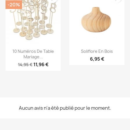
-20%
Aperçu rapide
Aperçu rapide


10 Numéros De Table
Soliflore En Bois
Mariage...
6,95 €
11,96 €
14,95 €
Aucun avis n'a été publié pour le moment.