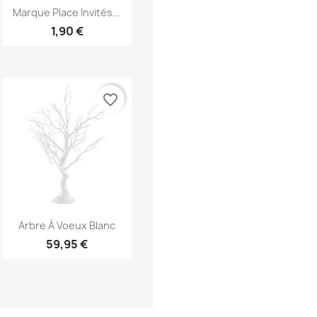
Aperçu rapide

Marque Place Invités...
1,90 €
favorite_border
Aperçu rapide

Arbre À Voeux Blanc
59,95 €