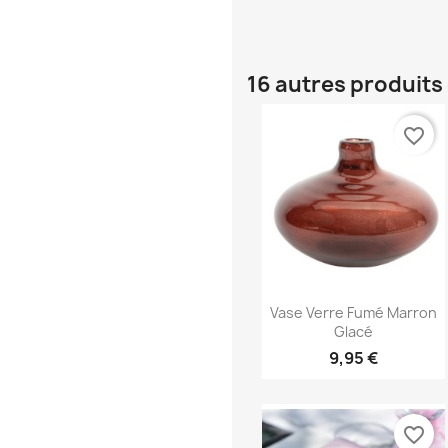
16 autres produits
favorite_border
Aperçu rapide

Vase Verre Fumé Marron
Glacé
9,95 €
favorite_border