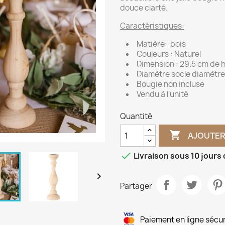
douce clarté.
Caractéristiques:
Matière: bois
Couleurs : Naturel
Dimension : 29.5 cm de 
Diamètre socle diamètre
Bougie non incluse
Vendu à l'unité
Quantité

AJOUTER

Livraison sous 10 jours

Partager
Paiement en ligne sécu