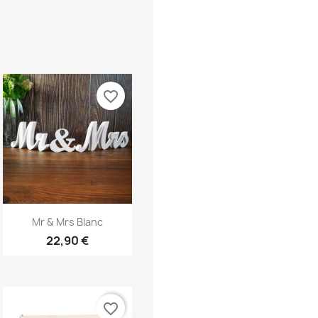
favorite_border
Aperçu rapide

Mr & Mrs Blanc
22,90 €
favorite_border