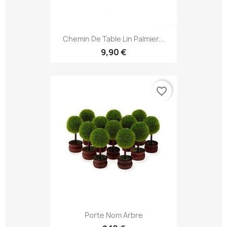
Chemin De Table Lin Palmier...
9,90 €
favorite_border
Porte Nom Arbre