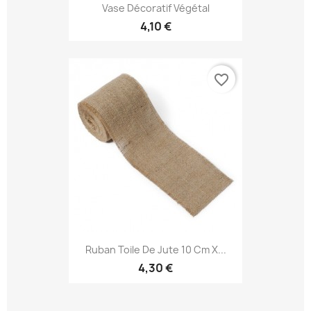
Vase Décoratif Végétal
4,10 €
favorite_border
Ruban Toile De Jute 10 Cm X...
4,30 €