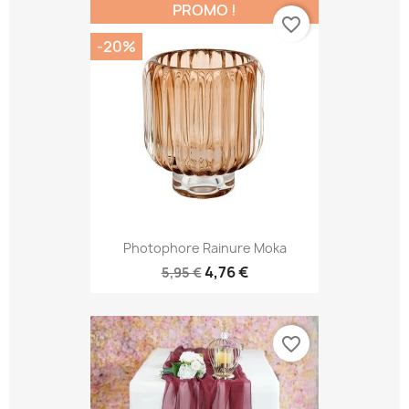
PROMO !
favorite_border
-20%
Photophore Rainure Moka
4,76 €
5,95 €
favorite_border