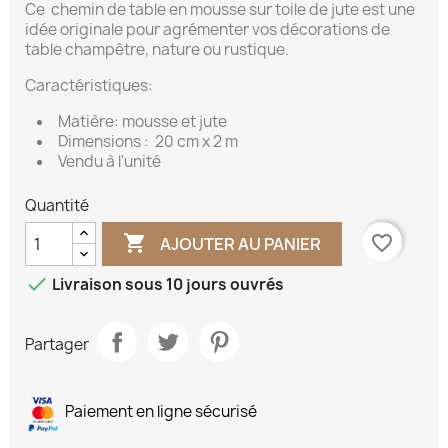
Ce chemin de table en mousse sur toile de jute est une
idée originale pour agrémenter vos décorations de
table champêtre, nature ou rustique.
Caractéristiques:
Matière: mousse et jute
Dimensions : 20 cm x 2 m
Vendu à l'unité
Quantité

favorite_border
AJOUTER AU PANIER

Livraison sous 10 jours ouvrés
Partager
Paiement en ligne sécurisé