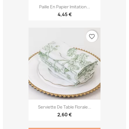
Paille En Papier Imitation...
4,45 €
favorite_border
Serviette De Table Florale...
2,60 €