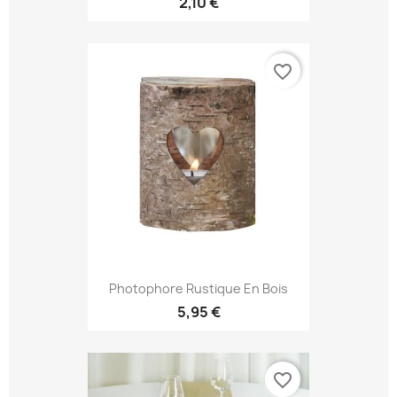
2,10 €
favorite_border
Photophore Rustique En Bois
5,95 €
favorite_border