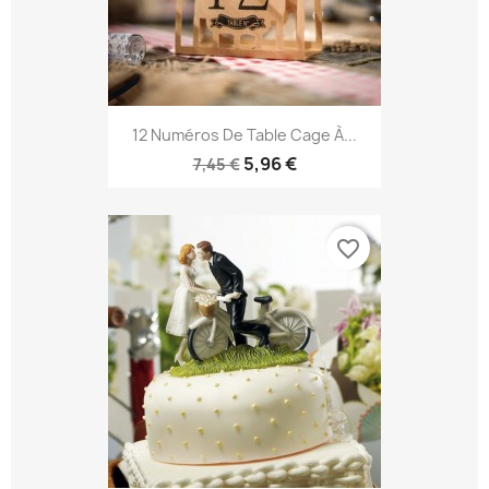
12 Numéros De Table Cage À...
5,96 €
7,45 €
favorite_border