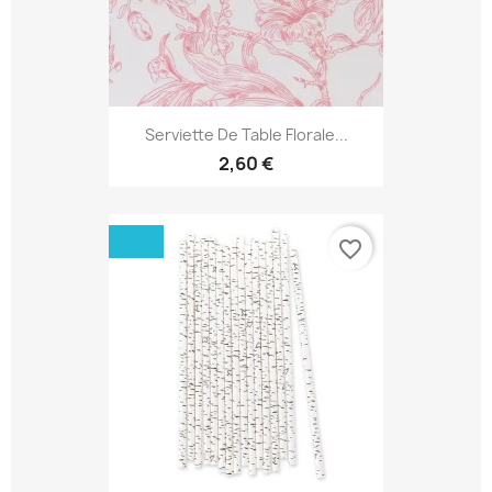
Serviette De Table Florale...
2,60 €
favorite_border