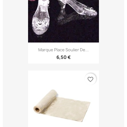
Marque Place Soulier De...
6,50 €
favorite_border