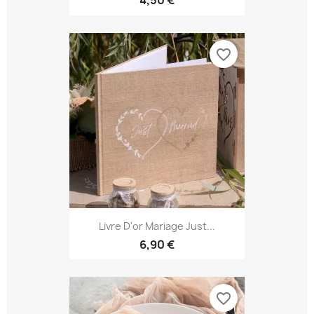
4,50 €
favorite_border
Livre D'or Mariage Just...
6,90 €
favorite_border