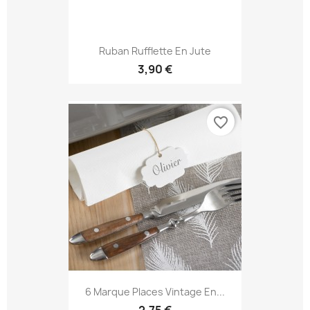
Ruban Rufflette En Jute
3,90 €
favorite_border
6 Marque Places Vintage En...