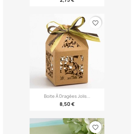
2,75 €
favorite_border
Boite À Dragées Jolis...
8,50 €
favorite_border