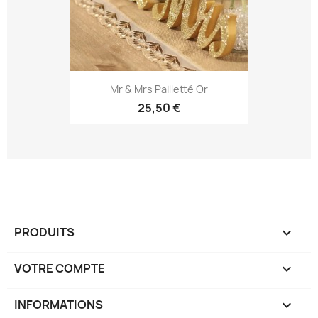
Mr & Mrs Pailletté Or
25,50 €
PRODUITS

VOTRE COMPTE

INFORMATIONS
keyboard_arrow_down