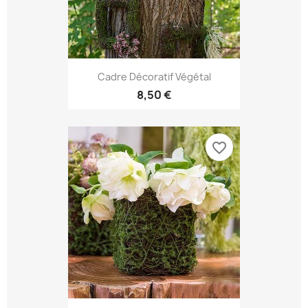
Cadre Décoratif Végétal
8,50 €
favorite_border