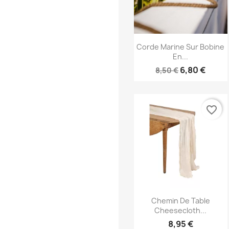
Aperçu rapide

Corde Marine Sur Bobine
En...
6,80 €
8,50 €
favorite_border
Aperçu rapide

Chemin De Table
Cheesecloth...
8,95 €