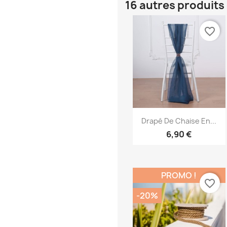
16 autres produits
favorite_border
Aperçu rapide

Drapé De Chaise En...
6,90 €
PROMO !
favorite_border
-20%