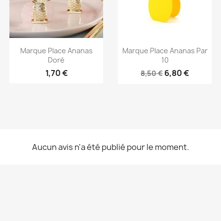
Aperçu rapide
Aperçu rapide


Marque Place Ananas
Marque Place Ananas Par
Doré
10
1,70 €
6,80 €
8,50 €
Aucun avis n'a été publié pour le moment.