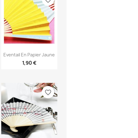
favorite_border
Aperçu rapide

Eventail En Papier Jaune
1,90 €
favorite_border