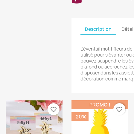
Description
Détai
L'éventail motif fleurs d
utilisé pour s'évanter ou
pouvez suspendre les éve
plafond ou accrochez les
disposer dans les assiett
décoration comme marqu
PROMO !
favorite_border
favorite_border
-20%