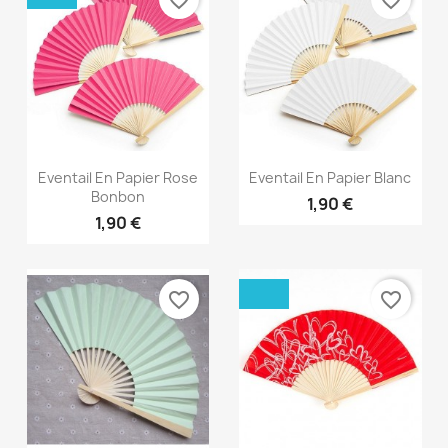
favorite_border
favorite_border
Aperçu rapide
Aperçu rapide


Eventail En Papier Rose
Eventail En Papier Blanc
Bonbon
1,90 €
1,90 €
favorite_border
favorite_border