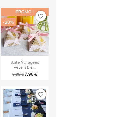
PROMO !
favorite_border
-20%
Aperçu rapide

Boite À Dragées
Réversible...
7,96 €
9,95 €
favorite_border