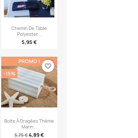
Aperçu rapide

Chemin De Table
Polyester...
5,95 €
PROMO !
favorite_border
-15%
Aperçu rapide

Boite À Dragées Thème
Marin...
4,89 €
5,75 €