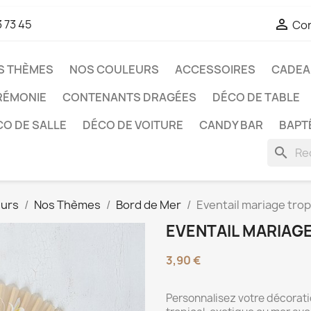

3 73 45
Co
S THÈMES
NOS COULEURS
ACCESSOIRES
CADEAU
RÉMONIE
CONTENANTS DRAGÉES
DÉCO DE TABLE
O DE SALLE
DÉCO DE VOITURE
CANDY BAR
BAPT
search
eurs
Nos Thèmes
Bord de Mer
Eventail mariage trop
EVENTAIL MARIAG
3,90 €
Personnalisez votre décorat