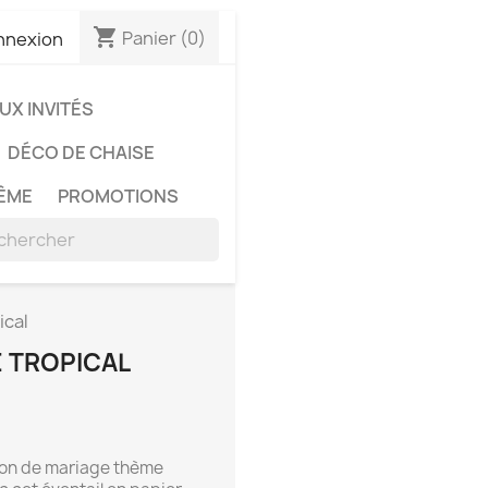
shopping_cart
Panier
(0)
nnexion
X INVITÉS
DÉCO DE CHAISE
ÊME
PROMOTIONS
ical
E TROPICAL
ion de mariage thème