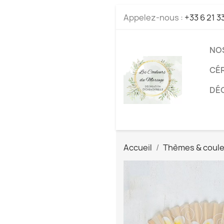
Appelez-nous :
+33 6 21 3
NO
CÉ
DÉC
Accueil
Thèmes & coul