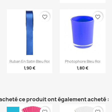
favorite_border
favorite_border
Aperçu rapide
Aperçu rapide


Ruban En Satin Bleu Roi
Photophore Bleu Roi
1,90 €
1,80 €
t acheté ce produit ont également acheté :