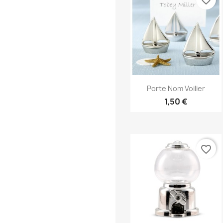
favorite_border
Aperçu rapide

Porte Nom Voilier
1,50 €
favorite_border