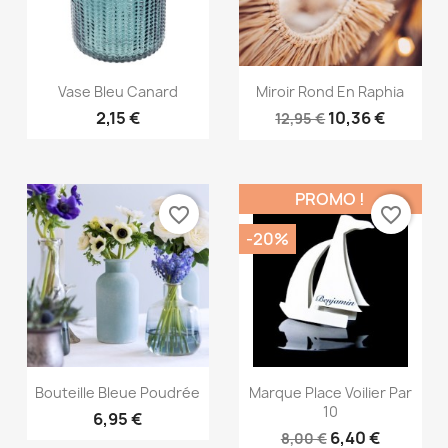
Aperçu rapide
Aperçu rapide


Vase Bleu Canard
Miroir Rond En Raphia
2,15 €
10,36 €
12,95 €
PROMO !
favorite_border
favorite_border
-20%
Aperçu rapide
Aperçu rapide


Bouteille Bleue Poudrée
Marque Place Voilier Par
10
6,95 €
6,40 €
8,00 €