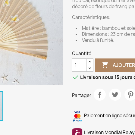
tropical, exotique ou mer ave
décoré de fleurs de frangipan
Caractéristiques:
Matière : bambou et soi
Dimensions : 23 cm de r
Vendu à l'unité.
Quantité

AJOUTER

Livraison sous 15 jours
Partager
Paiement en ligne sécu
Livraison Mondial Relay