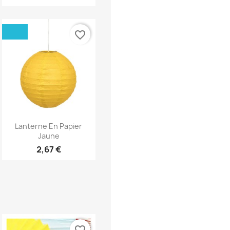
favorite_border
Aperçu rapide

Lanterne En Papier
Jaune
2,67 €