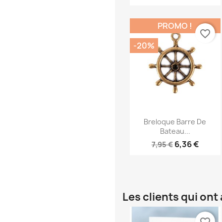
PROMO !
favorite_border
-20%
Aperçu rapide

Breloque Barre De
Bateau...
6,36 €
7,95 €
Les clients qui on