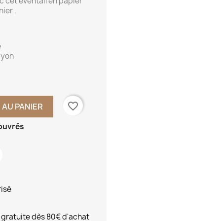
c cet éventail en papier
ier .
e
ayon
favorite_border
 AU PANIER
 ouvrés
risé
 gratuite dès 80€ d'achat