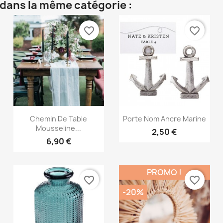
 dans la même catégorie :
favorite_border
favorite_border
Aperçu rapide
Aperçu rapide


Chemin De Table
Porte Nom Ancre Marine
Mousseline...
2,50 €
6,90 €
PROMO !
favorite_border
favorite_border
-20%