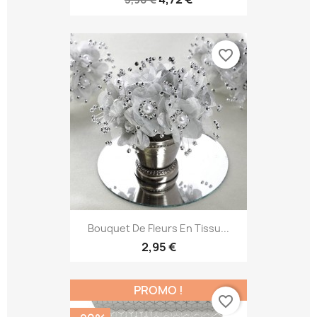
favorite_border
Bouquet De Fleurs En Tissu...
2,95 €
PROMO !
favorite_border