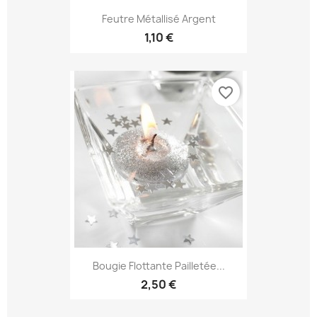
Feutre Métallisé Argent
1,10 €
favorite_border
Bougie Flottante Pailletée...
2,50 €