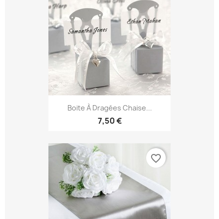
Boite À Dragées Chaise...
7,50 €
favorite_border