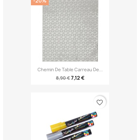
-20%
Chemin De Table Carreau De...
7,12 €
8,90 €
favorite_border