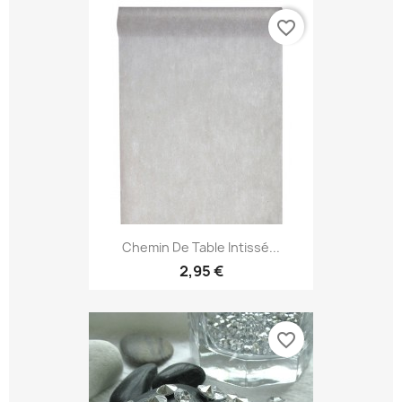
favorite_border
Chemin De Table Intissé...
2,95 €
favorite_border