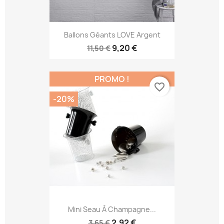
Ballons Géants LOVE Argent
9,20 €
11,50 €
PROMO !
favorite_border
-20%
Mini Seau À Champagne...
2,92 €
3,65 €