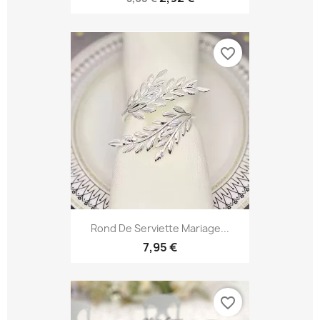
favorite_border
Rond De Serviette Mariage...
7,95 €
favorite_border