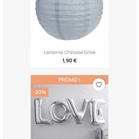
Lanterne Chinoise Grise
1,90 €
PROMO !
favorite_border
-20%