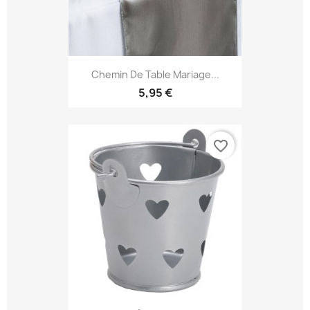
Chemin De Table Mariage...
5,95 €
favorite_border