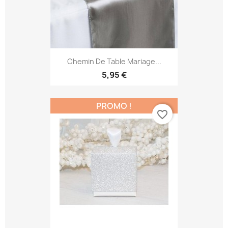
Chemin De Table Mariage...
5,95 €
PROMO !
favorite_border