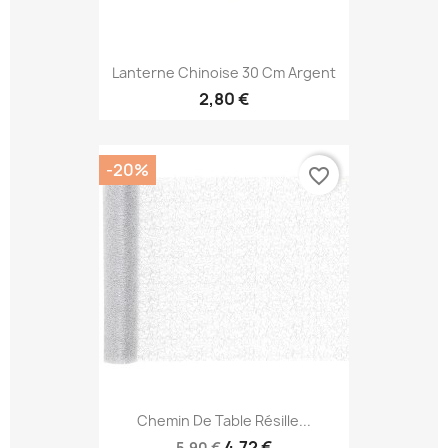
Lanterne Chinoise 30 Cm Argent
2,80 €
-20%
favorite_border
Chemin De Table Résille...
4,72 €
5,90 €