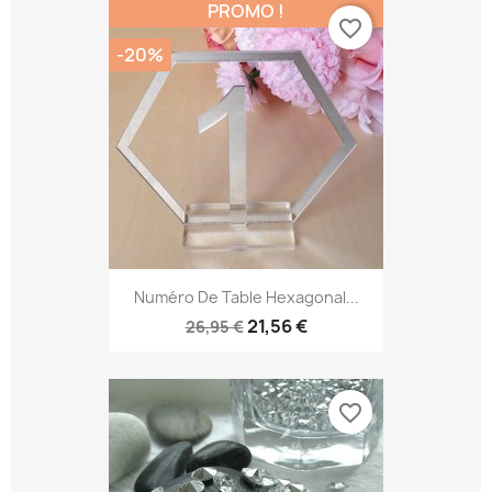
PROMO !
favorite_border
-20%
Numéro De Table Hexagonal...
21,56 €
26,95 €
favorite_border