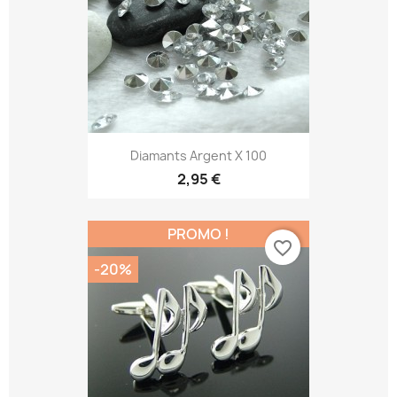
Diamants Argent X 100
2,95 €
PROMO !
favorite_border
-20%