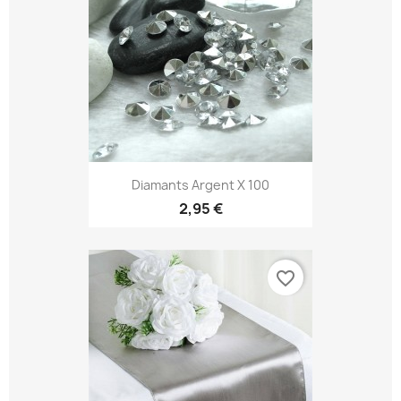
Diamants Argent X 100
2,95 €
favorite_border