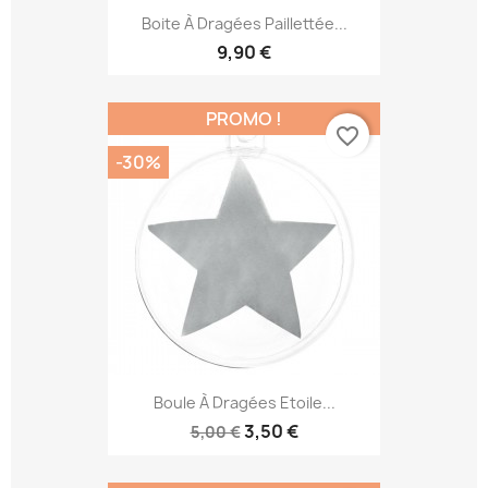
Boite À Dragées Paillettée...
9,90 €
PROMO !
favorite_border
-30%
Boule À Dragées Etoile...
3,50 €
5,00 €