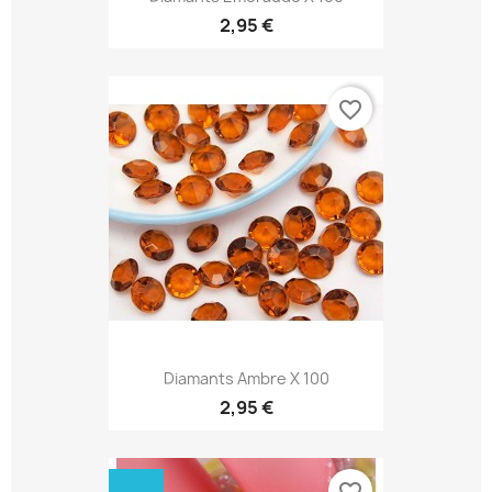
2,95 €
favorite_border
Diamants Ambre X 100
2,95 €