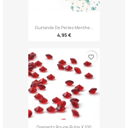
Guirlande De Perles Menthe...
4,95 €
favorite_border
Diamants Rouge Rubis X 100