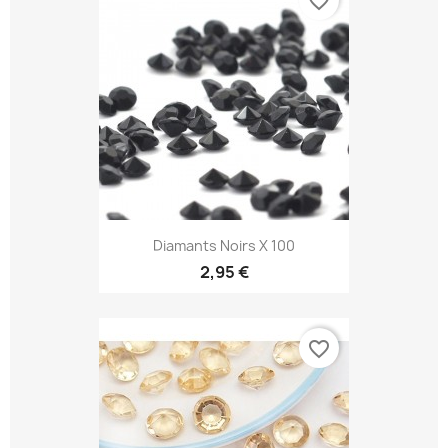
favorite_border
Diamants Noirs X 100
2,95 €
favorite_border