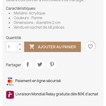
Caractéristiques:
Matière: Acrylique
Couleurs : Parme
Dimensions : diamètre 2 cm
Vendu en sachet de 48 pièces
Quantité

favorite_border
AJOUTER AU PANIER
Partager
Paiement en ligne sécurisé
Livraison Mondial Relay gratuite dès 80€ d'achat