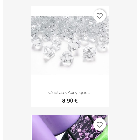
favorite_border
Cristaux Acrylique...
8,90 €
favorite_border