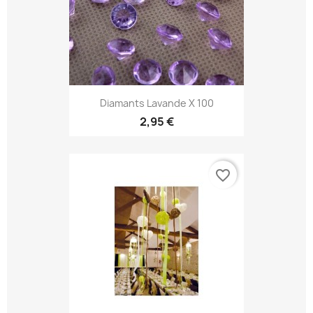
Diamants Lavande X 100
2,95 €
favorite_border