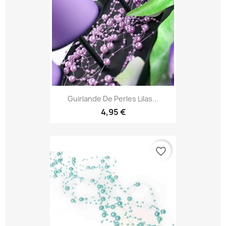
Guirlande De Perles Lilas...
4,95 €
favorite_border