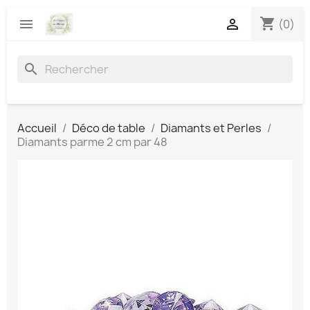
shopping_cart


(0)
search
Accueil
Déco de table
Diamants et Perles
Diamants parme 2 cm par 48