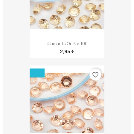
Diamants Or Par 100
2,95 €
favorite_border