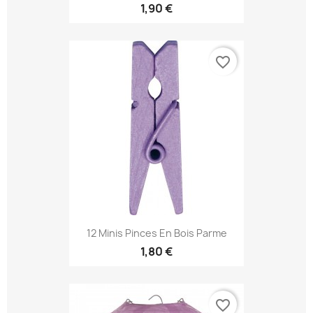
1,90 €
favorite_border
12 Minis Pinces En Bois Parme
1,80 €
favorite_border