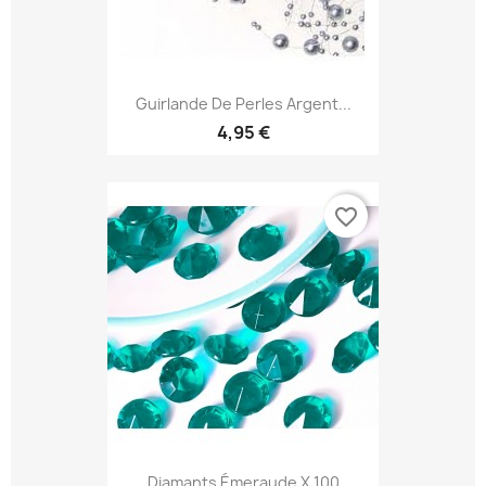
Guirlande De Perles Argent...
4,95 €
favorite_border
Diamants Émeraude X 100