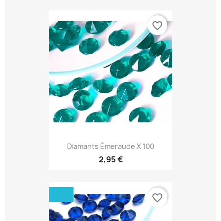
favorite_border
Diamants Émeraude X 100
2,95 €
favorite_border