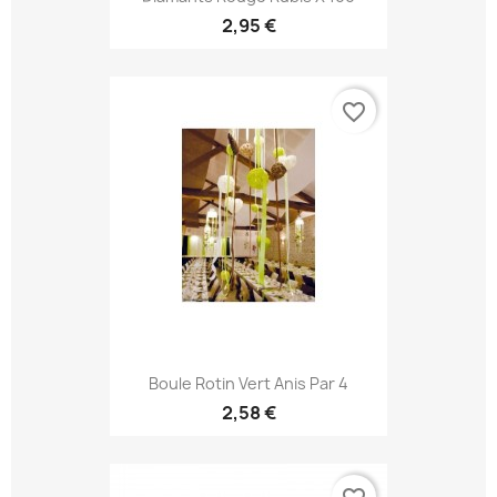
2,95 €
favorite_border
Boule Rotin Vert Anis Par 4
2,58 €