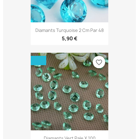
Diamants Turquoise 2 Cm Par 48
5,90 €
favorite_border
Diamants Vert Pale X 100