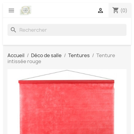
shopping_cart


(0)
search
Accueil
Déco de salle
Tentures
Tenture
intissée rouge