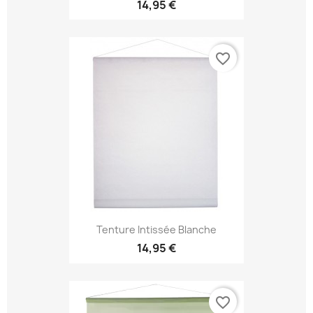
14,95 €
favorite_border
Tenture Intissée Blanche
14,95 €
favorite_border