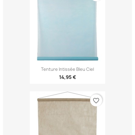
Tenture Intissée Bleu Ciel
14,95 €
favorite_border