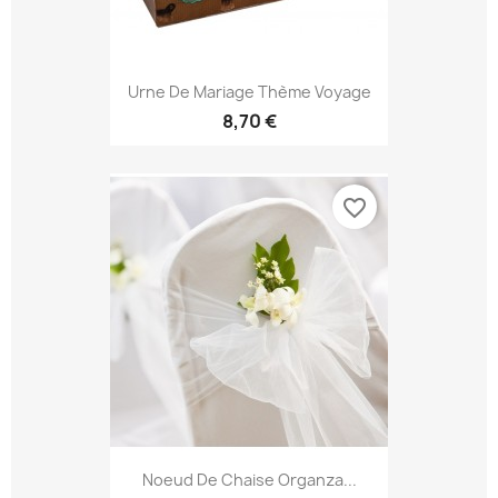
Urne De Mariage Thème Voyage
8,70 €
favorite_border
Noeud De Chaise Organza...