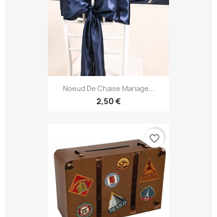
Noeud De Chaise Mariage...
2,50 €
favorite_border