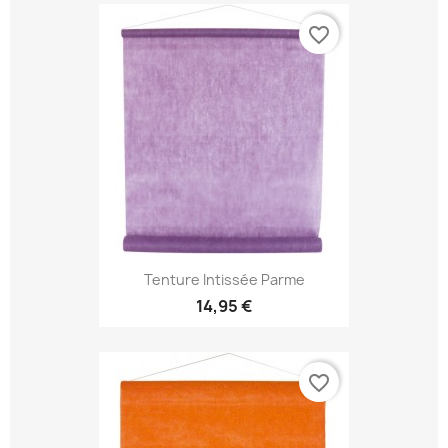
favorite_border
Tenture Intissée Parme
14,95 €
favorite_border