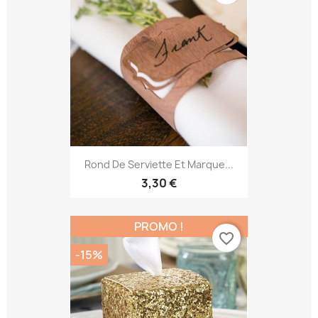
Rond De Serviette Et Marque...
3,30 €
PROMO !
favorite_border
-15%