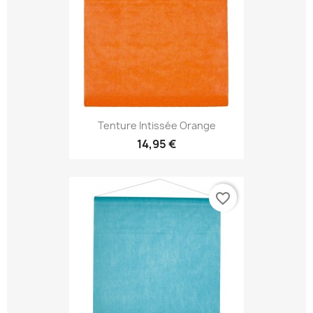
Tenture Intissée Orange
14,95 €
favorite_border