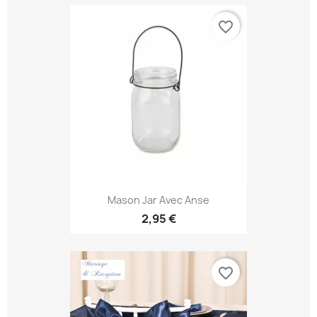
favorite_border
Mason Jar Avec Anse
2,95 €
favorite_border