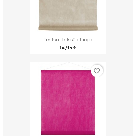
Tenture Intissée Taupe
14,95 €
favorite_border