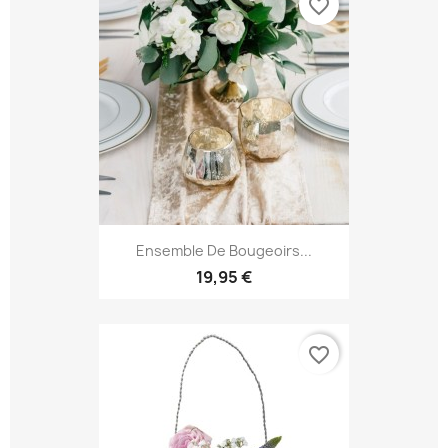
favorite_border
Ensemble De Bougeoirs...
19,95 €
favorite_border