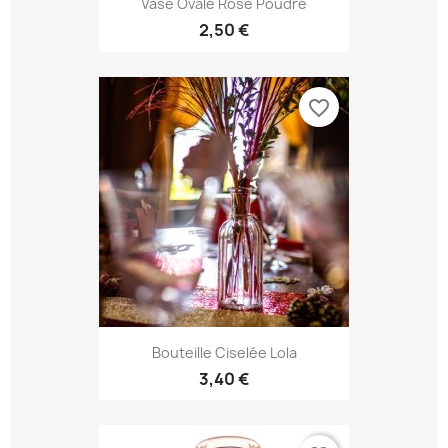
Vase Ovale Rose Poudré
2,50 €
favorite_border
Bouteille Ciselée Lola
3,40 €