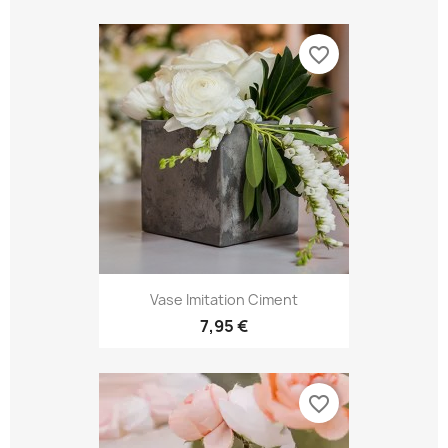
favorite_border
Vase Imitation Ciment
7,95 €
favorite_border