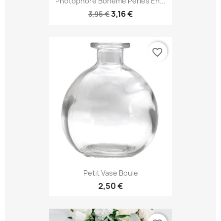
Photophore Bohème Perles En...
3,16 €
3,95 €
favorite_border
Petit Vase Boule
2,50 €