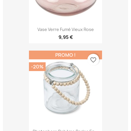
Vase Verre Fumé Vieux Rose
9,95 €
PROMO !
favorite_border
-20%