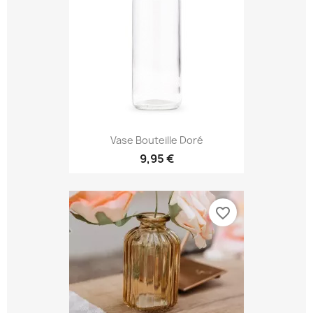
Vase Bouteille Doré
9,95 €
favorite_border