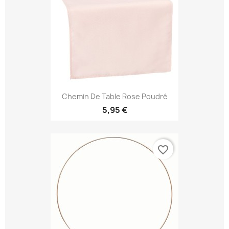
Chemin De Table Rose Poudré
5,95 €
favorite_border