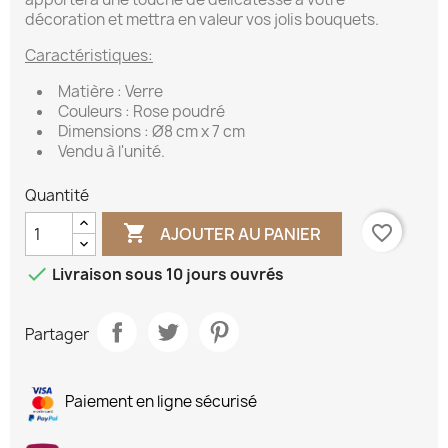
décoration et mettra en valeur vos jolis bouquets.
Caractéristiques:
Matière : Verre
Couleurs : Rose poudré
Dimensions : Ø8 cm x 7 cm
Vendu à l'unité.
Quantité

favorite_border
AJOUTER AU PANIER

Livraison sous 10 jours ouvrés
Partager
Paiement en ligne sécurisé