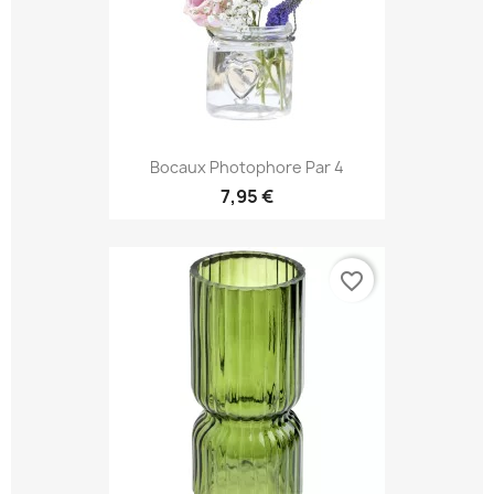
Bocaux Photophore Par 4
7,95 €
favorite_border