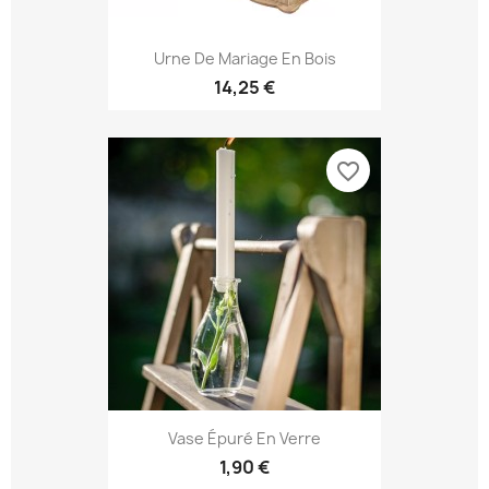
Urne De Mariage En Bois
14,25 €
favorite_border
Vase Épuré En Verre
1,90 €