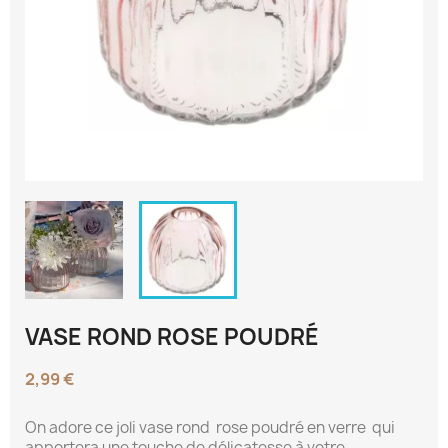
VASE ROND ROSE POUDRÉ
2,99 €
On adore ce joli vase rond rose poudré en verre qui
apportera une touche de délicatesse à votre