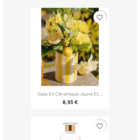
favorite_border
Vase En Céramique Jaune Et...
8,95 €
favorite_border