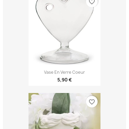
favorite_border
Vase En Verre Coeur
5,90 €
favorite_border