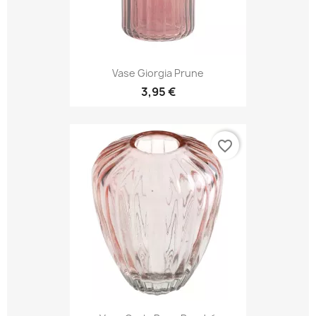
Vase Giorgia Prune
3,95 €
favorite_border