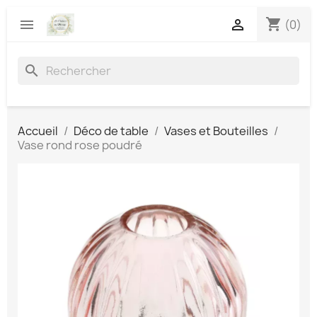
shopping_cart


(0)
search
Accueil
Déco de table
Vases et Bouteilles
Vase rond rose poudré