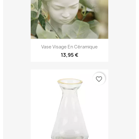
Vase Visage En Céramique
13,95 €
favorite_border