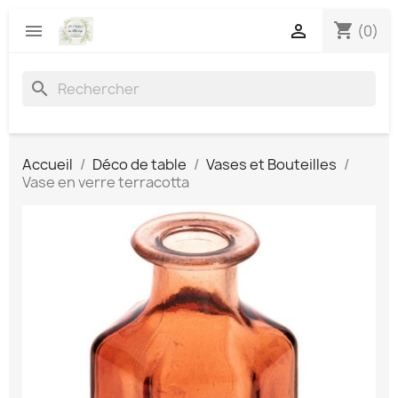
shopping_cart


(0)
search
Accueil
Déco de table
Vases et Bouteilles
Vase en verre terracotta