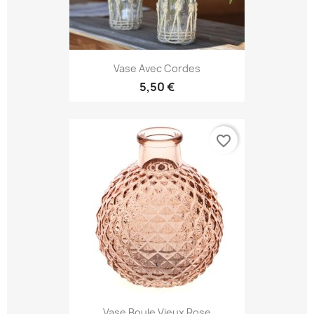
Vase Avec Cordes
5,50 €
favorite_border
Vase Boule Vieux Rose