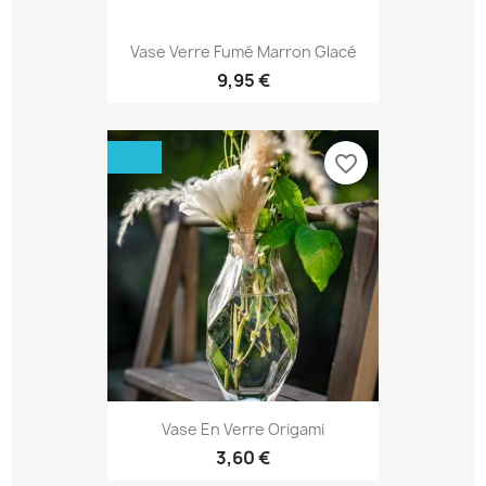
Vase Verre Fumé Marron Glacé
9,95 €
favorite_border
Vase En Verre Origami
3,60 €