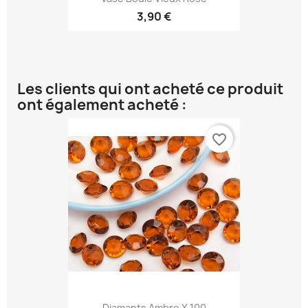
3,90 €
Les clients qui ont acheté ce produit
ont également acheté :
favorite_border
Diamants Ambre X 100