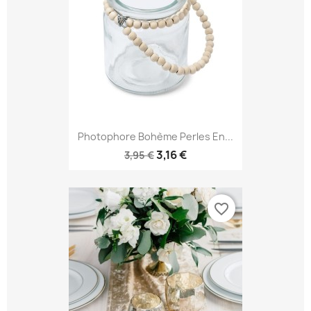
Photophore Bohème Perles En...
3,16 €
3,95 €
favorite_border