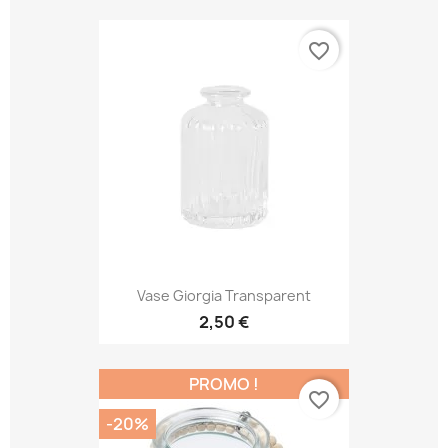
favorite_border
Vase Giorgia Transparent
2,50 €
PROMO !
favorite_border
-20%