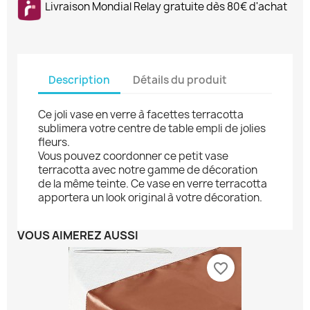
Livraison Mondial Relay gratuite dès 80€ d'achat
Description
Détails du produit
Ce joli vase en verre à facettes terracotta
sublimera votre centre de table empli de jolies
fleurs.
Vous pouvez coordonner ce petit vase
terracotta avec notre gamme de décoration
de la même teinte. Ce vase en verre terracotta
apportera un look original à votre décoration.
VOUS AIMEREZ AUSSI
favorite_border