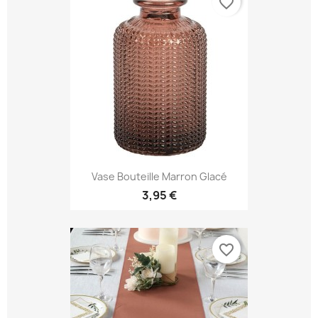
favorite_border
Vase Bouteille Marron Glacé
3,95 €
favorite_border