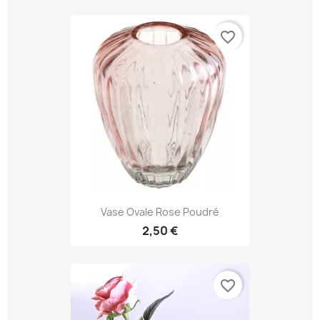
favorite_border
Vase Ovale Rose Poudré
2,50 €
favorite_border