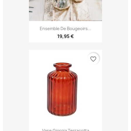
Ensemble De Bougeoirs...
19,95 €
favorite_border
Vase Giorgia Terracotta