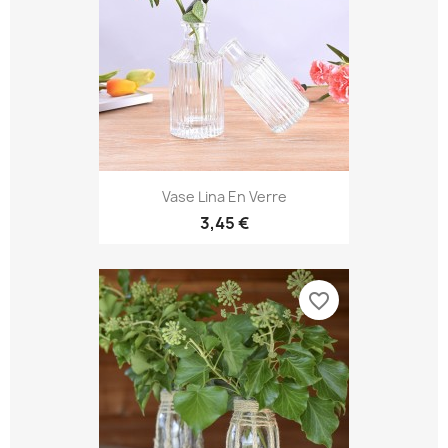
Vase Lina En Verre
3,45 €
favorite_border