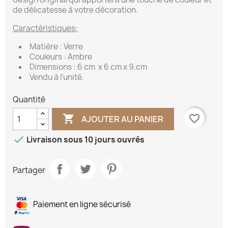
de délicatesse à votre décoration.
Caractéristiques:
Matière : Verre
Couleurs : Ambre
Dimensions : 6 cm x 6 cm x 9.cm
Vendu à l'unité.
Quantité

favorite_border
AJOUTER AU PANIER

Livraison sous 10 jours ouvrés
Partager
Paiement en ligne sécurisé