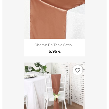
Chemin De Table Satin...
5,95 €
favorite_border