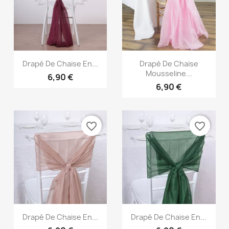
Aperçu rapide
Aperçu rapide


Drapé De Chaise En...
Drapé De Chaise
Mousseline...
6,90 €
6,90 €
favorite_border
favorite_border
Aperçu rapide
Aperçu rapide


Drapé De Chaise En...
Drapé De Chaise En...