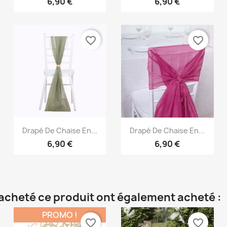
6,90 €
6,90 €
favorite_border
favorite_border
Aperçu rapide
Aperçu rapide


Drapé De Chaise En...
Drapé De Chaise En...
6,90 €
6,90 €
t acheté ce produit ont également acheté :
PROMO !
favorite_border
favorite_border