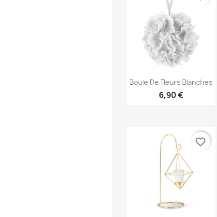
Aperçu rapide

Boule De Fleurs Blanches
6,90 €
favorite_border