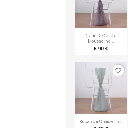
Aperçu rapide

Drapé De Chaise
Mousseline...
6,90 €
favorite_border
Aperçu rapide

Ruban De Chaise En...