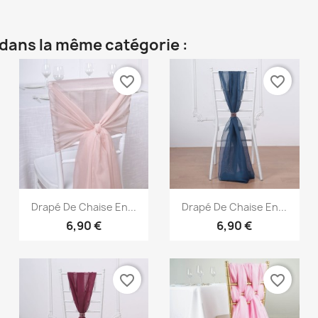
 dans la même catégorie :
favorite_border
favorite_border
Aperçu rapide
Aperçu rapide


Drapé De Chaise En...
Drapé De Chaise En...
6,90 €
6,90 €
favorite_border
favorite_border