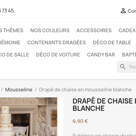

3 73 45
Co
S THÈMES
NOS COULEURS
ACCESSOIRES
CADEAU
RÉMONIE
CONTENANTS DRAGÉES
DÉCO DE TABLE
O DE SALLE
DÉCO DE VOITURE
CANDY BAR
BAPT
search
Mousseline
Drapé de chaise en mousseline blanche
DRAPÉ DE CHAISE
BLANCHE
6,90 €
Sublimez vos chaises de réc