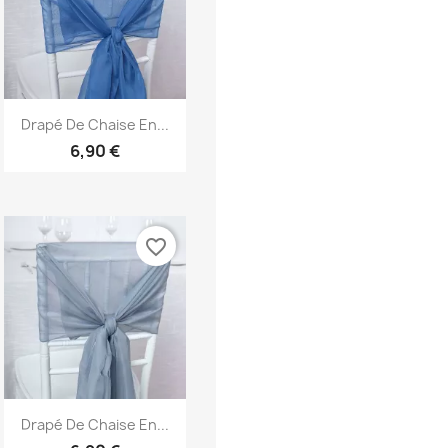
Aperçu rapide

Drapé De Chaise En...
6,90 €
favorite_border
Aperçu rapide

Drapé De Chaise En...