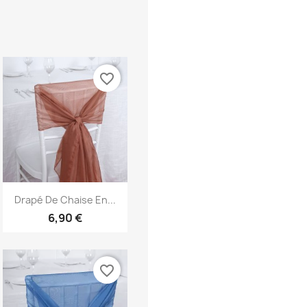
favorite_border
Aperçu rapide

Drapé De Chaise En...
6,90 €
favorite_border