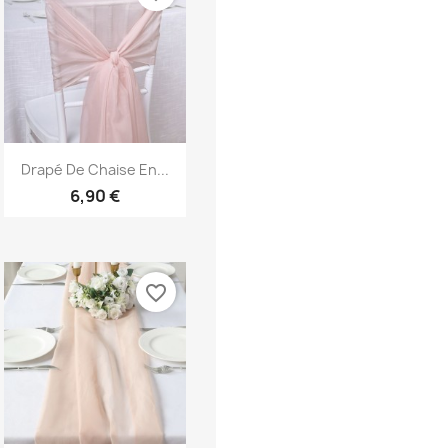
Aperçu rapide

Drapé De Chaise En...
6,90 €
favorite_border