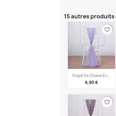
15 autres produits
favorite_border
Aperçu rapide

Drapé De Chaise En...
6,90 €
favorite_border