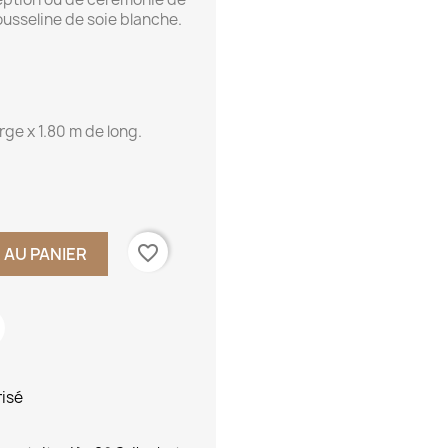
usseline de soie blanche.
rge x 1.80 m de long.
favorite_border
 AU PANIER
risé