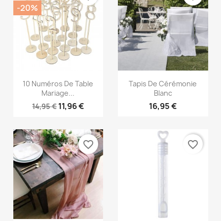
-20%
Aperçu rapide
Aperçu rapide


10 Numéros De Table
Tapis De Cérémonie
Mariage...
Blanc
11,96 €
16,95 €
14,95 €
favorite_border
favorite_border