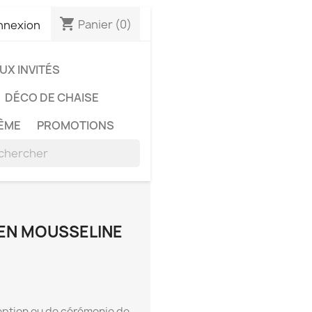
shopping_cart
Panier
(0)
nnexion
X INVITÉS
DÉCO DE CHAISE
ÊME
PROMOTIONS
 EN MOUSSELINE
eption ou de cérémonie de