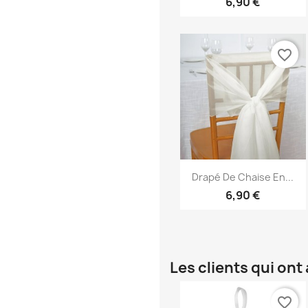
6,90 €
favorite_border
Aperçu rapide

Drapé De Chaise En...
6,90 €
Les clients qui on
favorite_border