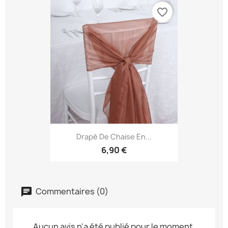
favorite_border
Drapé De Chaise En...
6,90 €
Commentaires (0)
Aucun avis n'a été publié pour le moment.