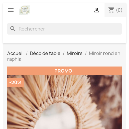
shopping_cart


(0)
search
Accueil
Déco de table
Miroirs
Miroir rond en
raphia
PROMO !
-20%