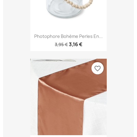
Photophore Bohème Perles En...
3,16 €
3,95 €
favorite_border