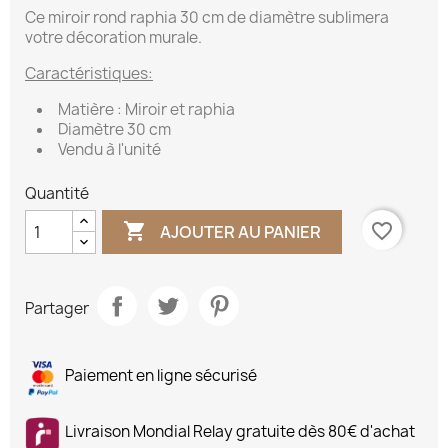
Ce miroir rond raphia 30 cm de diamètre sublimera
votre décoration murale.
Caractéristiques:
Matière : Miroir et raphia
Diamètre 30 cm
Vendu à l'unité
Quantité

favorite_border
AJOUTER AU PANIER
Partager
Paiement en ligne sécurisé
Livraison Mondial Relay gratuite dès 80€ d'achat