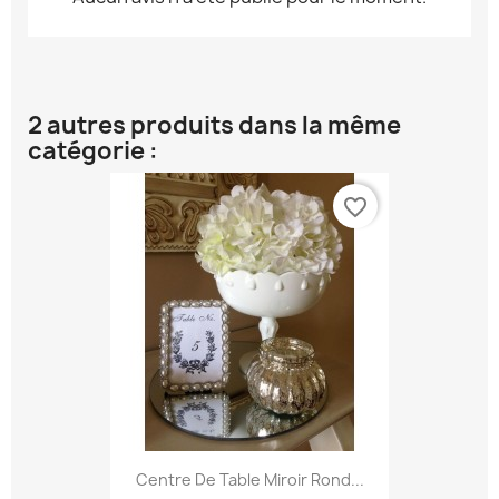
2 autres produits dans la même
catégorie :
favorite_border
Centre De Table Miroir Rond...