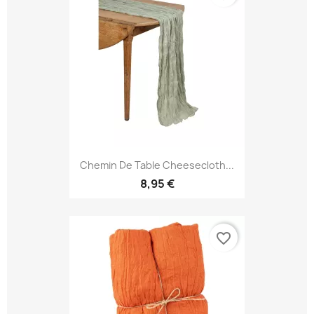
Chemin De Table Cheesecloth...
8,95 €
favorite_border