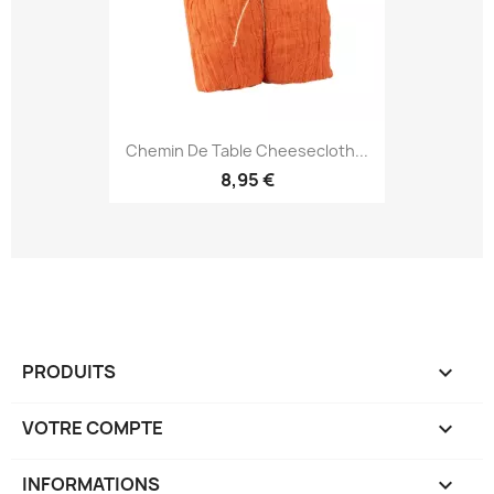
Chemin De Table Cheesecloth...
8,95 €
PRODUITS

VOTRE COMPTE

INFORMATIONS
keyboard_arrow_down