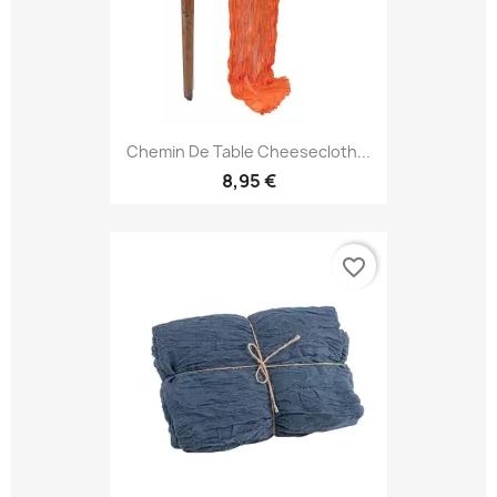
Chemin De Table Cheesecloth...
8,95 €
favorite_border