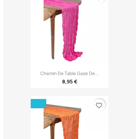
Chemin De Table Gaze De...
8,95 €
favorite_border