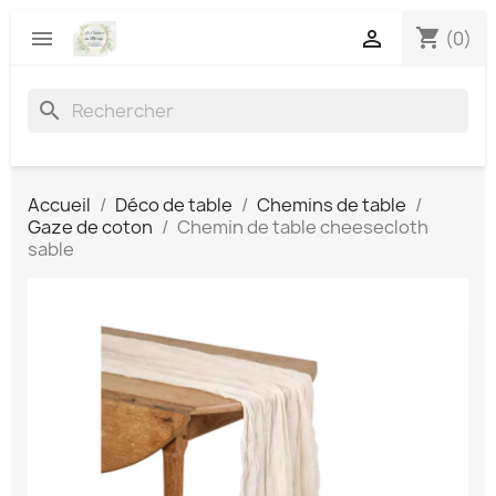
shopping_cart


(0)
search
Accueil
Déco de table
Chemins de table
Gaze de coton
Chemin de table cheesecloth
sable