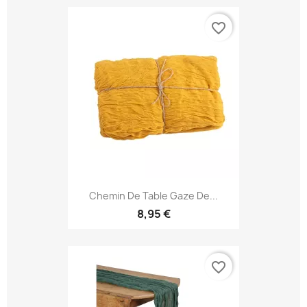
favorite_border
Chemin De Table Gaze De...
8,95 €
favorite_border