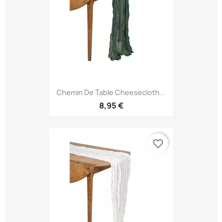
Chemin De Table Cheesecloth...
8,95 €
favorite_border