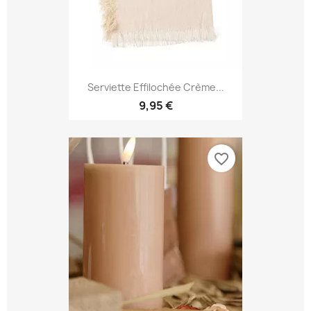
Serviette Effilochée Crème...
9,95 €
favorite_border