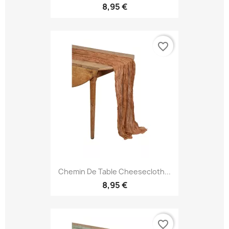
8,95 €
favorite_border
Chemin De Table Cheesecloth...
8,95 €
favorite_border