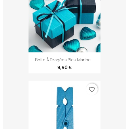
Boite À Dragées Bleu Marine...
9,90 €
favorite_border