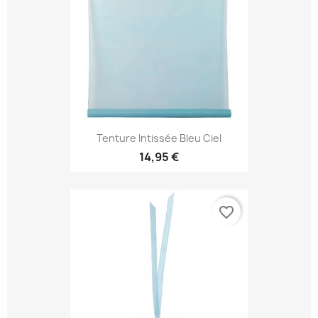
Tenture Intissée Bleu Ciel
14,95 €
favorite_border