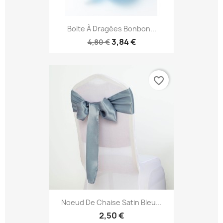
Boite À Dragées Bonbon...
3,84 €
4,80 €
favorite_border
Noeud De Chaise Satin Bleu...
2,50 €