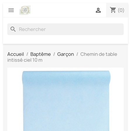
shopping_cart


(0)
search
Accueil
Baptême
Garçon
Chemin de table
intissé ciel 10 m