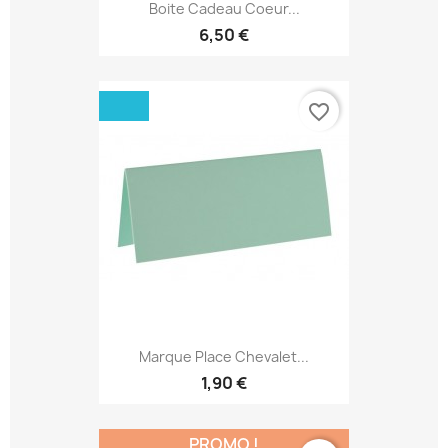
Boite Cadeau Coeur...
6,50 €
favorite_border
Marque Place Chevalet...
1,90 €
PROMO !