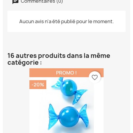
Commentaires (0)
Aucun avis n'a été publié pour le moment.
16 autres produits dans la même
catégorie :
PROMO !
favorite_border
-20%