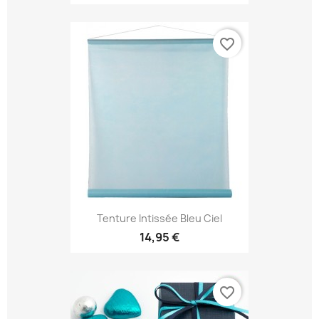
favorite_border
Tenture Intissée Bleu Ciel
14,95 €
favorite_border