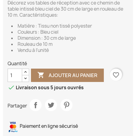
Décorez vos tables de réception avec ce chemin de
table intissé bleu ciel de 30 cm de large en rouleau de
10 m. Caractéristiques:
Matière : Tissu non tissé polyester
Couleurs : Bleu ciel
Dimension : 30 cm de large
Rouleau de 10 m
Vendu à l'unité
Quantité

favorite_border
AJOUTER AU PANIER

Livraison sous 5 jours ouvrés
Partager
Paiement en ligne sécurisé