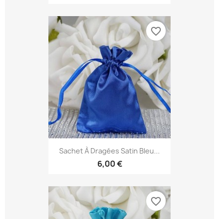
favorite_border
Sachet À Dragées Satin Bleu...
6,00 €
favorite_border