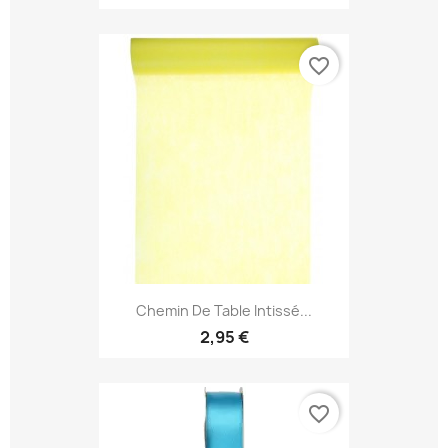
favorite_border
Chemin De Table Intissé...
2,95 €
favorite_border