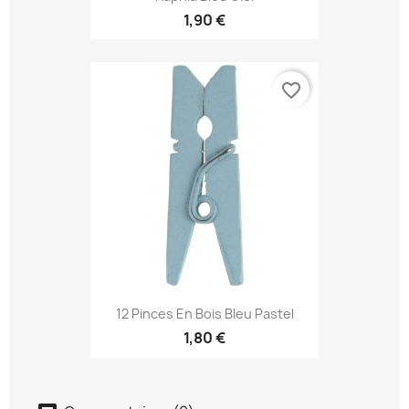
1,90 €
favorite_border
12 Pinces En Bois Bleu Pastel
1,80 €