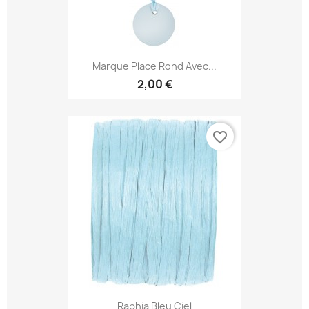
Marque Place Rond Avec...
2,00 €
favorite_border
Raphia Bleu Ciel