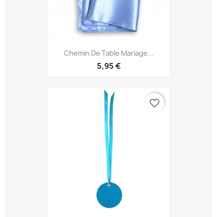
Chemin De Table Mariage...
5,95 €
favorite_border