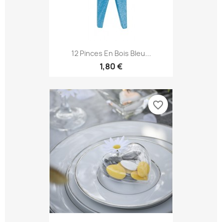
12 Pinces En Bois Bleu...
1,80 €
favorite_border