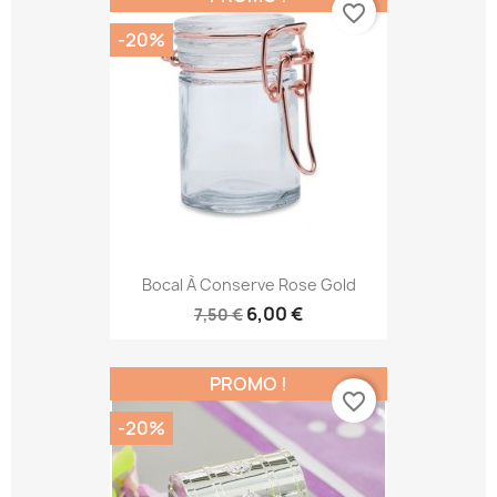
favorite_border
-20%
Bocal À Conserve Rose Gold
6,00 €
7,50 €
PROMO !
favorite_border
-20%