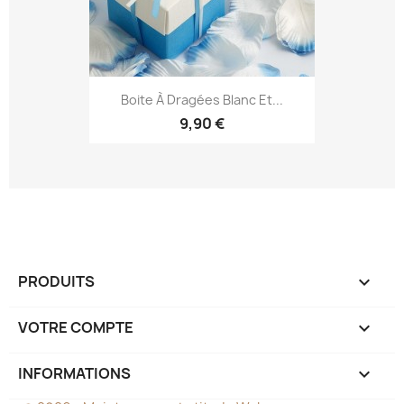
Boite À Dragées Blanc Et...
9,90 €
PRODUITS

VOTRE COMPTE

INFORMATIONS
keyboard_arrow_down