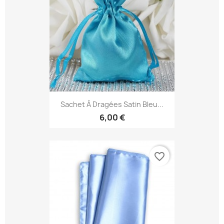
Sachet À Dragées Satin Bleu...
6,00 €
favorite_border