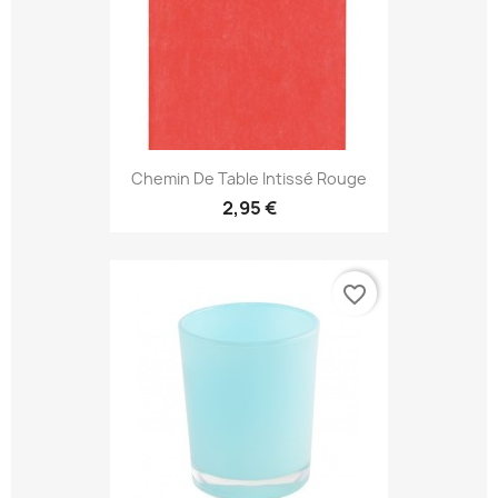
Chemin De Table Intissé Rouge
2,95 €
favorite_border