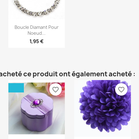
Aperçu rapide

Boucle Diamant Pour
Noeud...
1,95 €
t acheté ce produit ont également acheté :
favorite_border
favorite_border