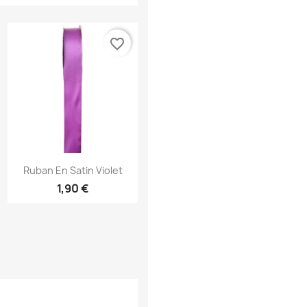
favorite_border
Aperçu rapide

Ruban En Satin Violet
1,90 €