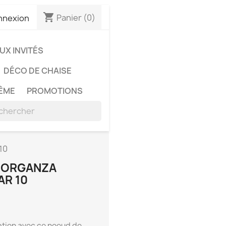
shopping_cart
Panier
(0)
nnexion
X INVITÉS
DÉCO DE CHAISE
ÊME
PROMOTIONS
10
E ORGANZA
AR 10
ption avec ce noeud de