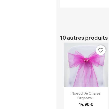
10 autres produits
favorite_border
Aperçu rapide

Noeud De Chaise
Organza...
14,90 €