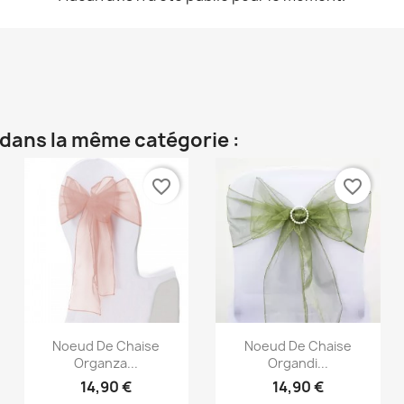
 dans la même catégorie :
favorite_border
favorite_border
Aperçu rapide
Aperçu rapide


Noeud De Chaise
Noeud De Chaise
Organza...
Organdi...
14,90 €
14,90 €