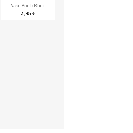
Aperçu rapide

Vase Boule Blanc
3,95 €