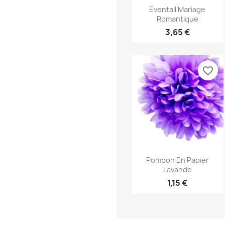
Aperçu rapide

Eventail Mariage
Romantique
3,65 €
favorite_border
Aperçu rapide

Pompon En Papier
Lavande
1,15 €