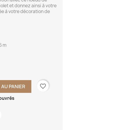
olet et donnez ainsi à votre
ée à votre décoration de
75 m
favorite_border
 AU PANIER
 ouvrés