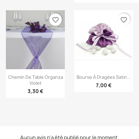
favorite_border
favorite_border
Aperçu rapide
Aperçu rapide


Chemin De Table Organza
Bourse À Dragées Satin...
Violet
7,00 €
3,30 €
Aucun avis n'a été publié pour le moment.