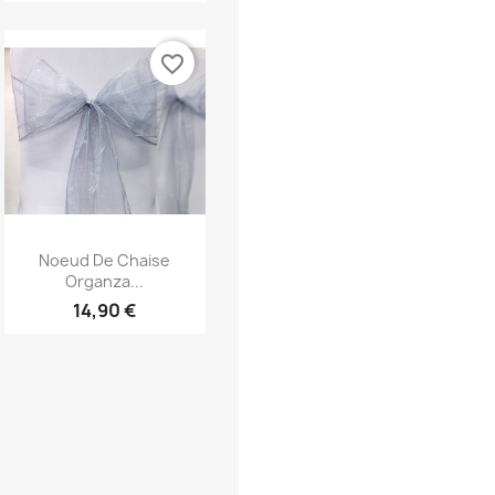
favorite_border
Aperçu rapide

Noeud De Chaise
Organza...
14,90 €