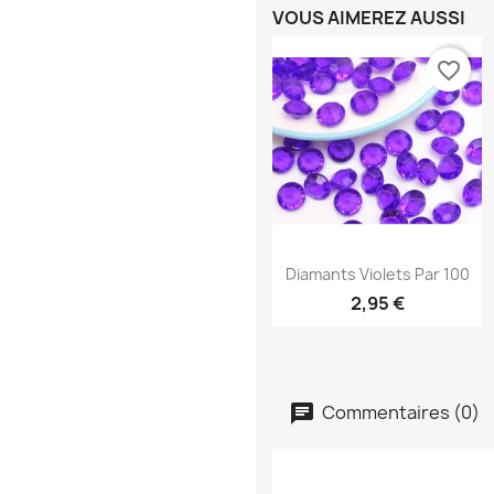
VOUS AIMEREZ AUSSI
favorite_border
Aperçu rapide

Diamants Violets Par 100
2,95 €
Commentaires (0)