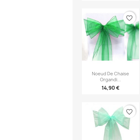
favorite_border
Aperçu rapide

Noeud De Chaise
Organdi...
14,90 €
favorite_border