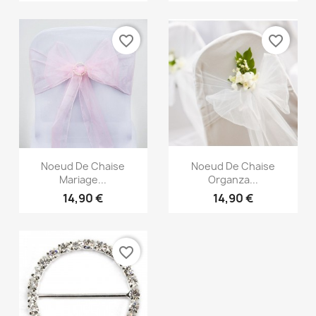
favorite_border
favorite_border
Aperçu rapide
Aperçu rapide


Noeud De Chaise
Noeud De Chaise
Mariage...
Organza...
14,90 €
14,90 €
favorite_border