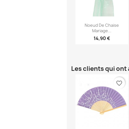
Aperçu rapide

Noeud De Chaise
Mariage...
14,90 €
Les clients qui on
favorite_border