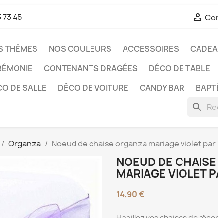

3 73 45
Co
S THÈMES
NOS COULEURS
ACCESSOIRES
CADEAU
RÉMONIE
CONTENANTS DRAGÉES
DÉCO DE TABLE
O DE SALLE
DÉCO DE VOITURE
CANDY BAR
BAPT
search
Organza
Noeud de chaise organza mariage violet par 
NOEUD DE CHAIS
MARIAGE VIOLET P
14,90 €
Habillez vos chaises de réce