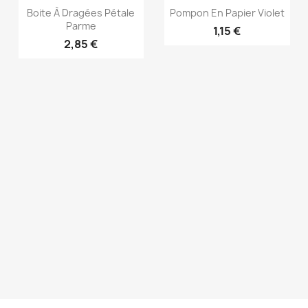
Aperçu rapide
Aperçu rapide


Boite À Dragées Pétale
Pompon En Papier Violet
Parme
1,15 €
2,85 €