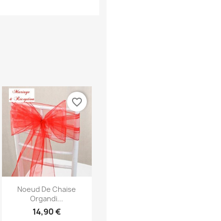
favorite_border
Aperçu rapide

Noeud De Chaise
Organdi...
14,90 €