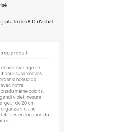
risé
 gratuite dès 80€ d'achat
ls du produit
 chaise mariage en
it pour sublimer vos
order le noeud de
 avec notre
ionsdu même coloris.
gandi violet mesure
largeur de 20 cm.
 organza ont une
odelables en fonction du
aitée.