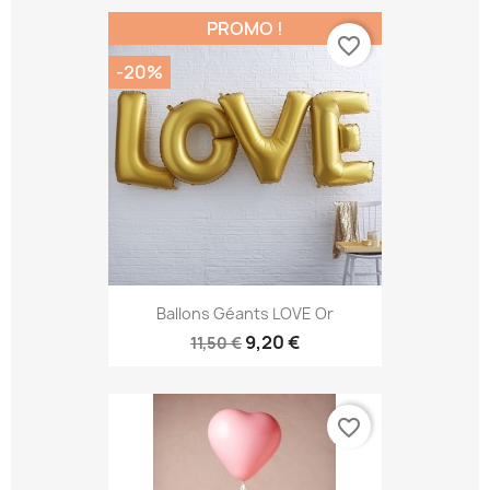
PROMO !
favorite_border
-20%
Ballons Géants LOVE Or
9,20 €
11,50 €
favorite_border