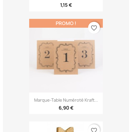
1,15 €
PROMO !
favorite_border
Marque-Table Numéroté Kraft...
6,90 €
favorite_border