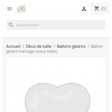
shopping_cart


(0)
search
Accueil
Déco de salle
Ballons géants
Ballon
géant mariage coeur blanc