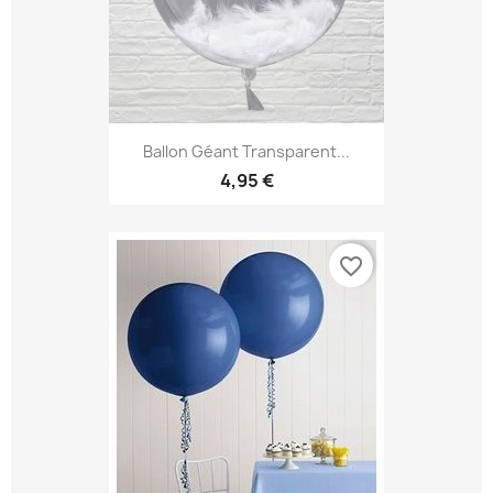
Ballon Géant Transparent...
4,95 €
favorite_border