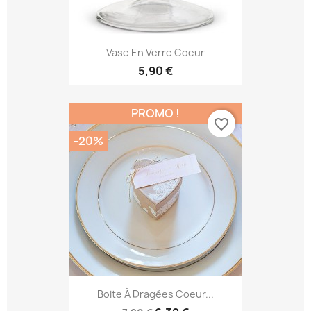
Vase En Verre Coeur
5,90 €
PROMO !
favorite_border
-20%
Boite À Dragées Coeur...