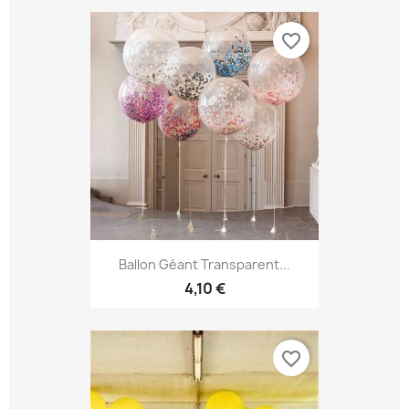
favorite_border
Ballon Géant Transparent...
4,10 €
favorite_border