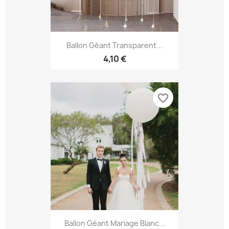
Ballon Géant Transparent...
4,10 €
favorite_border
Ballon Géant Mariage Blanc...