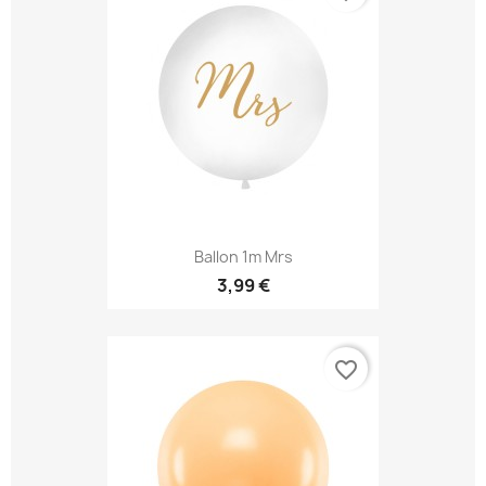
Ballon 1m Mrs
3,99 €
favorite_border