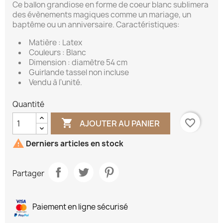
Ce ballon grandiose en forme de coeur blanc sublimera
des évènements magiques comme un mariage, un
baptême ou un anniversaire. Caractéristiques:
Matière : Latex
Couleurs : Blanc
Dimension : diamètre 54 cm
Guirlande tassel non incluse
Vendu à l'unité.
Quantité

favorite_border
AJOUTER AU PANIER

Derniers articles en stock
Partager
Paiement en ligne sécurisé