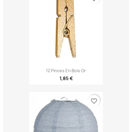
12 Pinces En Bois Or
1,85 €
favorite_border