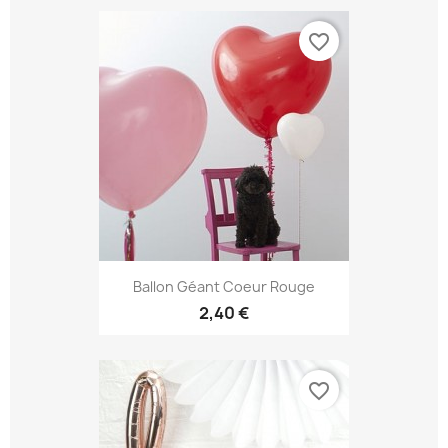
favorite_border
Ballon Géant Coeur Rouge
2,40 €
favorite_border