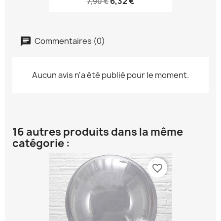
6,32 €
7,90 €
Commentaires (0)
Aucun avis n'a été publié pour le moment.
16 autres produits dans la même
catégorie :
favorite_border